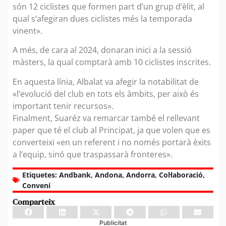
són 12 ciclistes que formen part d’un grup d’èlit, al
qual s’afegiran dues ciclistes més la temporada
vinent».
A més, de cara al 2024, donaran inici a la sessió
màsters, la qual comptarà amb 10 ciclistes inscrites.
En aquesta línia, Albalat va afegir la notabilitat de
«l’evolució del club en tots els àmbits, per això és
important tenir recursos».
Finalment, Suaréz va remarcar també el rellevant
paper que té el club al Principat, ja que volen que es
converteixi «en un referent i no només portarà èxits
a l’equip, sinó que traspassarà fronteres».
Etiquetes:
Andbank
,
Andona
,
Andorra
,
Col·laboració
,
Conveni
Comparteix
Publicitat