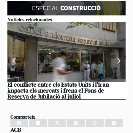
Notícies relacionades
El conflicte entre els Estats Units i l’Iran
L’
impacta els mercats i frena el Fons de
el
Reserva de Jubilació al juliol
i 
Comparteix
ACB