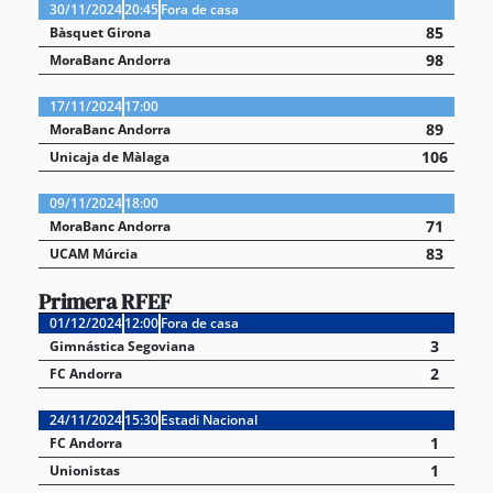
30/11/2024
20:45
Fora de casa
85
Bàsquet Girona
98
MoraBanc Andorra
17/11/2024
17:00
89
MoraBanc Andorra
106
Unicaja de Màlaga
09/11/2024
18:00
71
MoraBanc Andorra
83
UCAM Múrcia
Primera RFEF
01/12/2024
12:00
Fora de casa
3
Gimnástica Segoviana
2
FC Andorra
24/11/2024
15:30
Estadi Nacional
1
FC Andorra
1
Unionistas