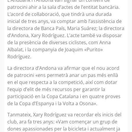
L’Andbank i l’Andona van signar un conveni de
patrocini ahir a la sala d’actes de l’entitat bancària.
L’acord de col·laboració, que tindrà una durada
inicial de tres anys, va comptar amb l’assistència de
la directora de Banca País, Maria Suárez; la directora
d’Andona, Xary Rodríguez. L’acte també va disposar
de la presència de diverses ciclistes, com Anna
Albalat, i la companyia de Joaquim «Purito»
Rodríguez.
La directora d’Andona va afirmar que el nou acord
de patrocini «ens permetrà anar un pas més enllà
en el que respecta a la competició, així com dotar
l’equip d’elit de més recursos per garantir la
participació en la Copa Catalana i en quatre proves
de la Copa d’Espanya i la Volta a Osona».
Tanmateix, Xary Rodríguez va recordar els inicis del
club, ara fa tres anys: «Vam començar un grup de
dones apassionades per la bicicleta i actualment ja