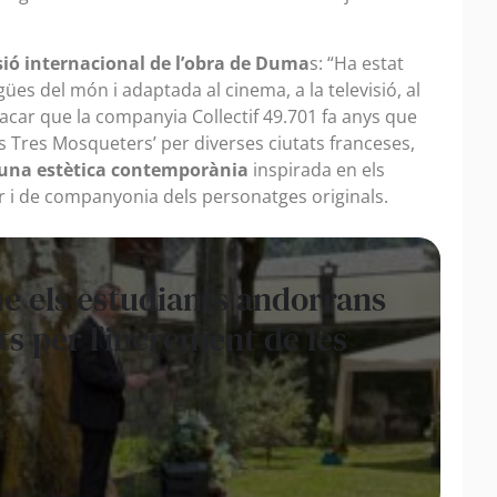
ió internacional de l’obra de Duma
s: “Ha estat
ües del món i adaptada al cinema, a la televisió, al
tacar que la companyia Collectif 49.701 fa anys que
s Tres Mosqueters’ per diverses ciutats franceses,
 i una estètica contemporània
inspirada en els
er i de companyonia dels personatges originals.
e els estudiants andorrans
ts per l’increment de les
s