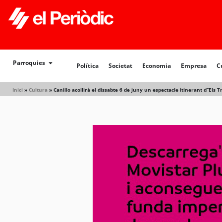
Política
Societat
Economia
Empresa
Cultur
Parroquies
Política
Societat
Economia
Empresa
C
Inici
»
Cultura
»
Canillo acollirà el dissabte 6 de juny un espectacle itinerant d’’Els