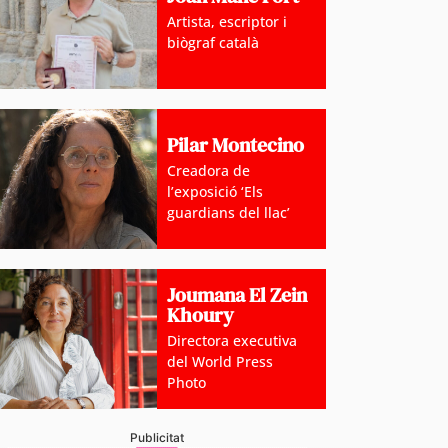
Artista, escriptor i
biògraf català
Pilar Montecino
Creadora de
l’exposició ‘Els
guardians del llac’
Joumana El Zein
Khoury
Directora executiva
del World Press
Photo
Publicitat