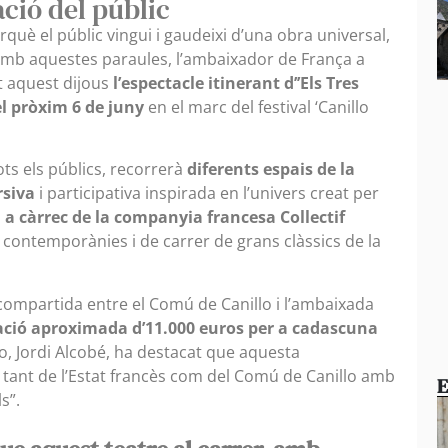
ació del públic
rquè el públic vingui i gaudeixi d’una obra universal,
mb aquestes paraules, l’ambaixador de França a
t aquest dijous
l’espectacle itinerant d’’Els Tres
el pròxim 6 de juny
en el marc del festival ‘Canillo
ots els públics, recorrerà
diferents espais de la
siva
i participativa inspirada en l’univers creat per
 a càrrec de la companyia francesa Collectif
 contemporànies i de carrer de grans clàssics de la
compartida entre el Comú de Canillo i l’ambaixada
ció aproximada d’11.000 euros per a cadascuna
o, Jordi Alcobé, ha destacat que aquesta
 tant de l’Estat francès com del Comú de Canillo amb
E
s”.