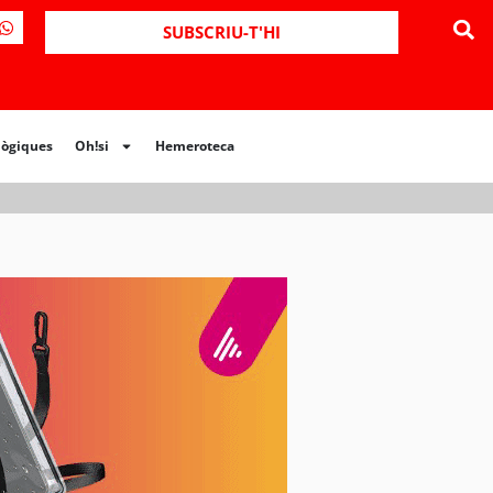
ues
Oh!si
Hemeroteca
SUBSCRIU-T'HI
lògiques
Oh!si
Hemeroteca