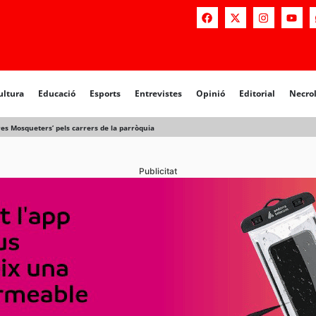
a
Educació
Esports
Entrevistes
Opinió
Editorial
Necrològiq
ultura
Educació
Esports
Entrevistes
Opinió
Editorial
Necro
 Tres Mosqueters’ pels carrers de la parròquia
Publicitat