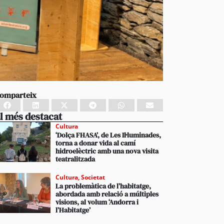
omparteix
l més destacat
Cultura
‘Dolça FHASA’, de Les Il·luminades,
torna a donar vida al camí
hidroelèctric amb una nova visita
teatralitzada
Cultura
,
Societat
La problemàtica de l’habitatge,
abordada amb relació a múltiples
visions, al volum ‘Andorra i
l’Habitatge’