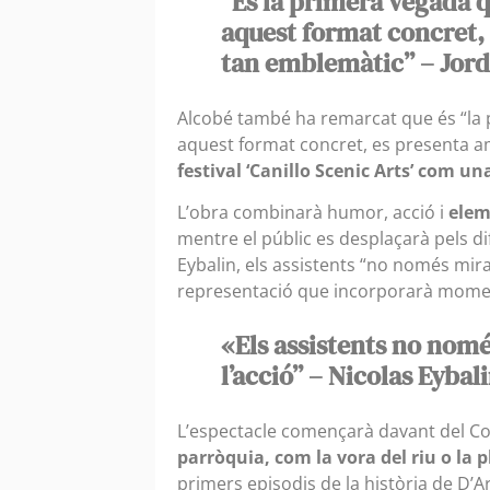
“És la primera vegada q
aquest format concret,
tan emblemàtic” – Jord
Alcobé també ha remarcat que és “la 
aquest format concret, es presenta am
festival ‘Canillo Scenic Arts’ com u
L’obra combinarà humor, acció i
elem
mentre el públic es desplaçarà pels di
Eybalin, els assistents “no només mira
representació que incorporarà moments
«Els assistents no nomé
l’acció” – Nicolas Eybal
L’espectacle començarà davant del Co
parròquia, com la vora del riu o la
primers episodis de la història de D’Ar