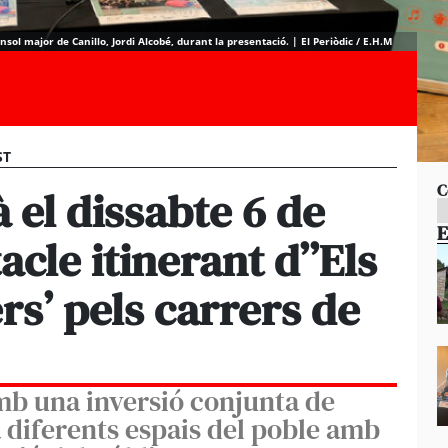
sol major de Canillo, Jordi Alcobé, durant la presentació. | El Periòdic / E.H.M
ST
C
à el dissabte 6 de
E
cle itinerant d’’Els
s’ pels carrers de
mb una inversió conjunta de
 diferents espais del poble amb