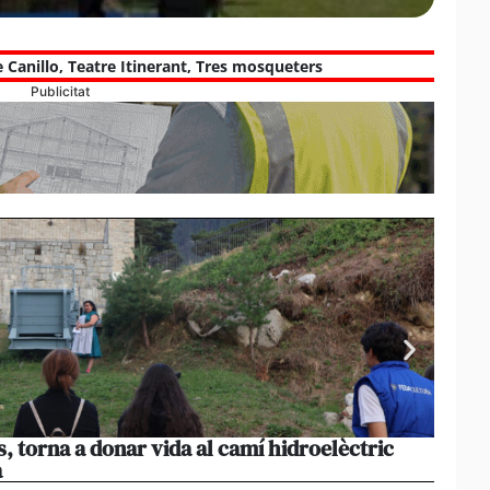
 Canillo
,
Teatre Itinerant
,
Tres mosqueters
Publicitat
s, torna a donar vida al camí hidroelèctric
La pr
a
volum