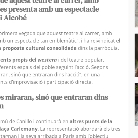
ue aquest teatre al carrer, amb
 es presenta amb un espectacle
i Alcobé
primera vegada que aquest teatre al carrer, amb
b un espectacle tan emblemàtic”, i ha reivindicat
el
na proposta cultural consolidada
dins la parròquia.
ents propis del
western
i del teatre popular,
ferents espais del poble seguint l’acció. Segons
ran, sinó que entraran dins l’acció”, en una
 d’improvisació i participació directa.
s miraran, sinó que entraran dins
in
mú de Canillo i continuarà en
altres punts de la
 plaça Carlemany
. La representació abordarà els tres
tagnan i la seva arribada a París amb l’objectiu