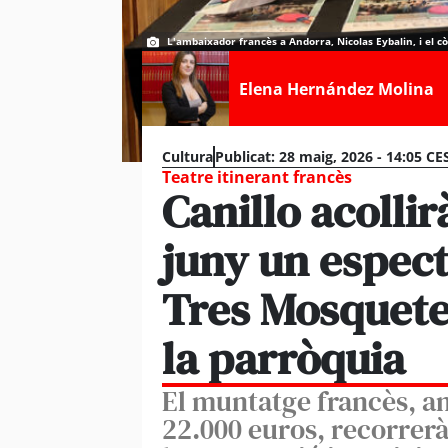
L'ambaixador francès a Andorra, Nicolas Eybalin, i el còn
Elena Hernández Molina
Cultura
Publicat:
28 maig, 2026 - 14:05 CE
Teatre itinerant francès
Canillo acollir
juny un especta
Tres Mosqueter
la parròquia
El muntatge francès, a
22.000 euros, recorrerà