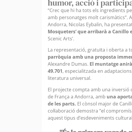
humor, acció i particip
“Crec que hi ha tots els ingredients pe
amb personatges molt carismàtics”. A
Andorra, Nicolas Eybalin, ha presenta
Mosqueters’ que arribarà a Canillo 
Scenic Arts’.
La representació, gratuïta i oberta a t
parròquia amb una proposta immer
Alexandre Dumas.
El muntatge anirà
49.701
, especialitzada en adaptacions
literatura universal.
El projecte compta amb una inversió 
de França a Andorra, amb
una aporta
de les parts.
El cònsol major de Canill
col·laboració demostra “el compromís
aquest tipus d’esdeveniments cultural