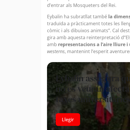
d’entrar als Mosqueters del Rei.
Eybalin ha subratllat també
la dimens
traduïda a pràcticament totes les lleng
còmic i als dibuixos animats”. Cal des
gira amb aquesta reinterpretació d’’El
amb
representacions a l’aire lliure
westerns
, mantenint l’esperit aventur
Eybalin assegura qu
no es veuran afecta
taxes universitàrie
Llegir