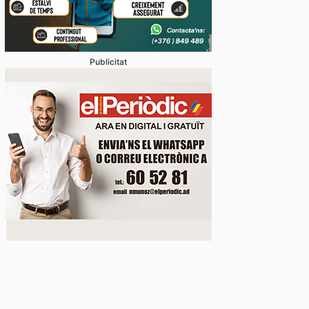
Publicitat
oblemàtica de l’habitatge, abordada amb relació a mú
 ‘Andorra i l’Habitatge’