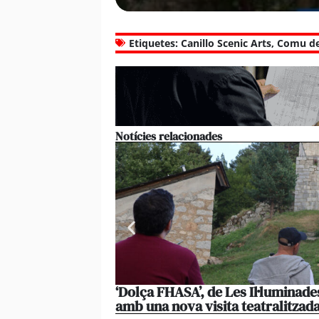
Etiquetes:
Canillo Scenic Arts
,
Comu de
Notícies relacionades
‘Dolça FHASA’, de Les Il·luminade
amb una nova visita teatralitzad