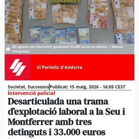
Els agents van intervenir igualment 33.000 euros en efectiu. | Mossos
d'Esquadra
El Periòdic d'Andorra
Societat
,
Successos
Publicat:
15 maig, 2026 - 16:05 CEST
Intervenció policial
Desarticulada una trama
d’explotació laboral a la Seu i
Montferrer amb tres
detinguts i 33.000 euros