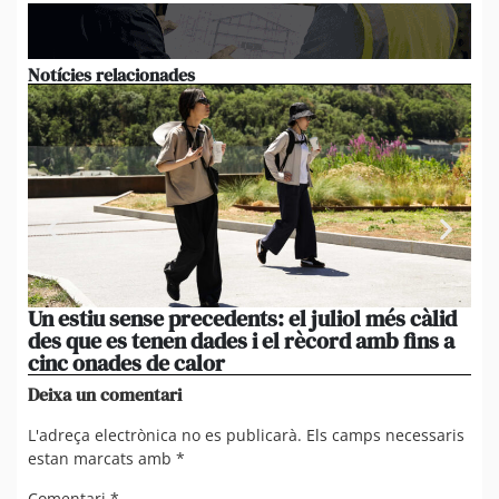
Notícies relacionades
Un estiu sense precedents: el juliol més càlid
L’a
des que es tenen dades i el rècord amb fins a
ac
cinc onades de calor
me
Deixa un comentari
L'adreça electrònica no es publicarà.
Els camps necessaris
estan marcats amb
*
Comentari
*