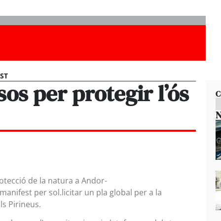
EST
sos per protegir l’ós
C
N
otecció de la natura a Andor-
anifest per sol.licitar un pla global per a la
ls Pirineus.