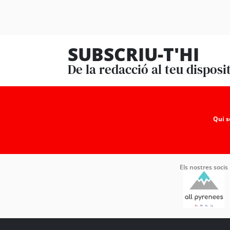
SUBSCRIU-T'HI
De la redacció al teu disposi
Qui 
Els nostres socis