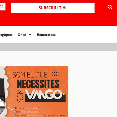
ues
Oh!si
Hemeroteca
SUBSCRIU-T'HI
lògiques
Oh!si
Hemeroteca