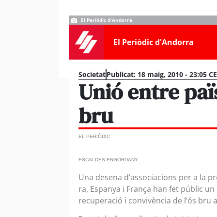
El Periòdic d'Andorra
El Periòdic d'Andorra
Societat
Publicat:
18 maig, 2010 - 23:05 C
Unió entre paï
bru
EL PERIÒDIC
ESCALDES-ENGORDANY
Una desena d’associacions per a la pr
ra, Espanya i França han fet públic un m
recuperació i convivència de l’ós bru a