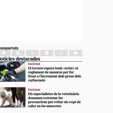
omparteix
otícies destacades
Societat
El Govern espera tenir «aviat» el
reglament de mesures per fer
front a l’increment dels preus dels
carburants
Societat
Els especialistes de la veterinària
demanen extremar les
precaucions per evitar els cops de
calor en les mascotes