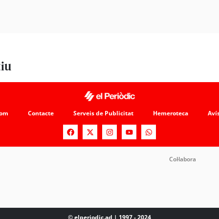
tiu
som
Contacte
Serveis de Publicitat
Hemeroteca
Avís
Col·labora
© elperiodic.ad | 1997 - 2024