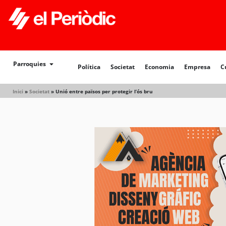
Política
Societat
Economia
Empresa
Cultur
Parroquies
Política
Societat
Economia
Empresa
C
Inici
»
Societat
»
Unió entre països per protegir l’ós bru