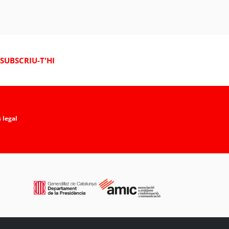
SUBSCRIU-T'HI
 legal