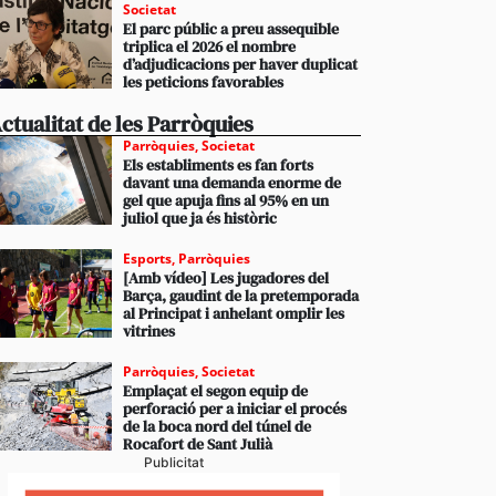
Societat
El parc públic a preu assequible
triplica el 2026 el nombre
d’adjudicacions per haver duplicat
les peticions favorables
ctualitat de les Parròquies
Parròquies
,
Societat
Els establiments es fan forts
davant una demanda enorme de
gel que apuja fins al 95% en un
juliol que ja és històric
Esports
,
Parròquies
[Amb vídeo] Les jugadores del
Barça, gaudint de la pretemporada
al Principat i anhelant omplir les
vitrines
Parròquies
,
Societat
Emplaçat el segon equip de
perforació per a iniciar el procés
de la boca nord del túnel de
Rocafort de Sant Julià
Publicitat