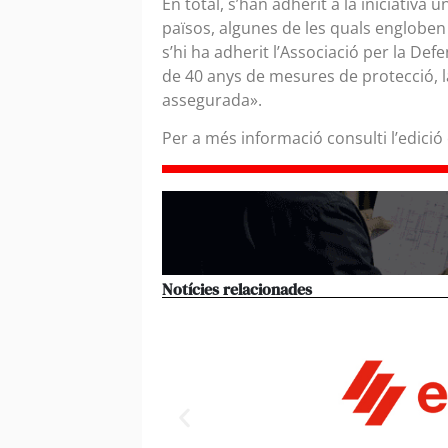
En total, s’han adherit a la iniciativa
països, algunes de les quals engloben
s’hi ha adherit l’Associació per la De
de 40 anys de mesures de protecció, l
assegurada».
Per a més informació consulti l’edició
Notícies relacionades