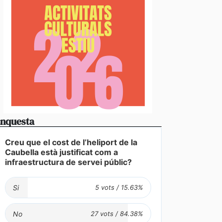
stabliments es fan forts davant una demanda enorme 
 en un juliol que ja és històric
nquesta
Creu que el cost de l’heliport de la
Caubella està justificat com a
infraestructura de servei públic?
Si
No