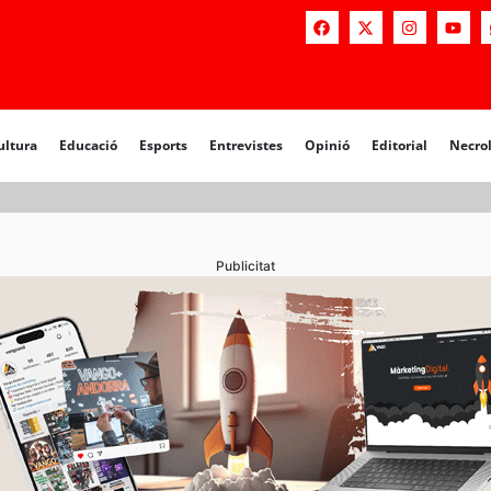
a
Educació
Esports
Entrevistes
Opinió
Editorial
Necrològiq
ultura
Educació
Esports
Entrevistes
Opinió
Editorial
Necro
Publicitat