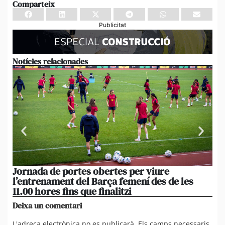
Comparteix
Publicitat
Notícies relacionades
Jornada de portes obertes per viure
La
l’entrenament del Barça femení des de les
tu
11.00 hores fins que finalitzi
que
Deixa un comentari
L'adreça electrònica no es publicarà.
Els camps necessaris