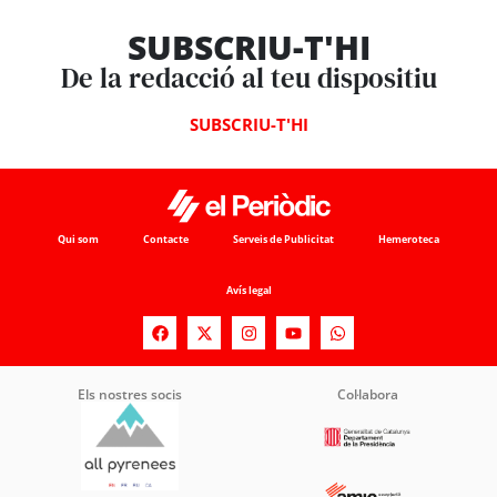
SUBSCRIU-T'HI
De la redacció al teu dispositiu
SUBSCRIU-T'HI
Qui som
Contacte
Serveis de Publicitat
Hemeroteca
Avís legal
Els nostres socis
Col·labora