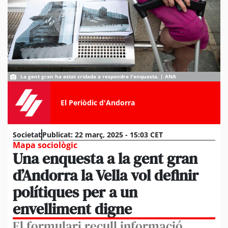
La gent gran ha estat cridada a respondre l'enquesta. | ANA
El Periòdic d'Andorra
Societat
Publicat:
22 març, 2025 - 15:03 CET
Mapa sociològic
Una enquesta a la gent gran
d’Andorra la Vella vol definir
polítiques per a un
envelliment digne
El formulari recull informació