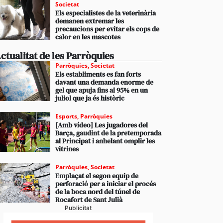
Societat
Els especialistes de la veterinària
demanen extremar les
precaucions per evitar els cops de
calor en les mascotes
ctualitat de les Parròquies
Parròquies
,
Societat
Els establiments es fan forts
davant una demanda enorme de
gel que apuja fins al 95% en un
juliol que ja és històric
Esports
,
Parròquies
[Amb vídeo] Les jugadores del
Barça, gaudint de la pretemporada
al Principat i anhelant omplir les
vitrines
Parròquies
,
Societat
Emplaçat el segon equip de
perforació per a iniciar el procés
de la boca nord del túnel de
Rocafort de Sant Julià
Publicitat