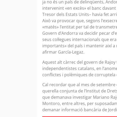
ja no és un país de delinqüents, Andor
intervenint «en excès» el banc davant
Tresor dels Estats Units– havia fet arr
Això va provocar que, segons l’exsecre
«matés» l’entitat per tal de transmetr
Govern d’Andorra va decidir pecar d’e
seus col·legues internacionals que er
importants» del país i mantenir així a 
afirmar García-Legaz.
Aquest alt càrrec del govern de Rajoy t
independentistes catalans, en l’anom
conflictes i polèmiques de corruptela d
Cal recordar que al mes de setembre de
querella conjunta de l’Institut de Dret
que demanava investigar Mariano Rajoy
Montoro, entre altres, per suposadam
demanar informació bancària de Jordi 