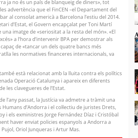
ra ja no és un país de blanqueig de diners», tot
 les advertència que el FinCEN –el Departament del
ibar al consolat americà a Barcelona l’estiu del 2014.
tari d’Estat, el Govern encapçalat per Toni Martí
e una imatge de «seriositat a la resta del món». «El
A
xcés» a l’hora d’intervenir BPA per demostrar als
a capaç de «tancar un dels quatre bancs més
ratlla les normatives financeres internacionals, va
ambé està relacionat amb la lluita contra els polítics
enada Operació Catalunya i apareix en diferents
e les clavegueres de l’Estat.
 l’any passat, la Justícia va admetre a tràmit una
s Humans d’Andorra i el col·lectiu de juristes Drets,
 i els exministres Jorge Fernández Díaz i Cristóbal
ent haver enviat policies espanyols a Andorra a
Pujol, Oriol Junqueras i Artur Mas.