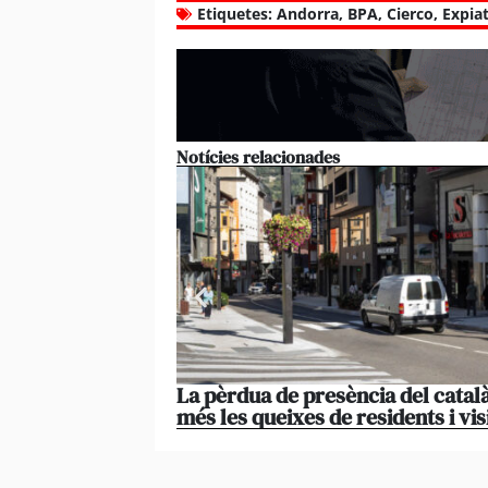
Etiquetes:
Andorra
,
BPA
,
Cierco
,
Expiat
Notícies relacionades
La pèrdua de presència del català
més les queixes de residents i vis