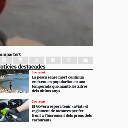
omparteix
otícies destacades
Societat
La pesca sense mort continua
creixent en popularitat en una
temporada que manté les xifres
dels últims anys
Societat
El Govern espera tenir «aviat» el
reglament de mesures per fer
front a l’increment dels preus dels
carburants