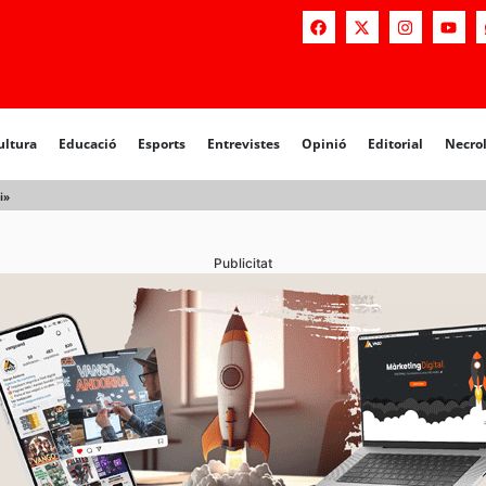
a
Educació
Esports
Entrevistes
Opinió
Editorial
Necrològiq
ultura
Educació
Esports
Entrevistes
Opinió
Editorial
Necro
i»
Publicitat