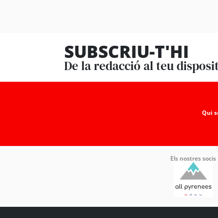
SUBSCRIU-T'HI
De la redacció al teu disposi
Qui 
Els nostres socis