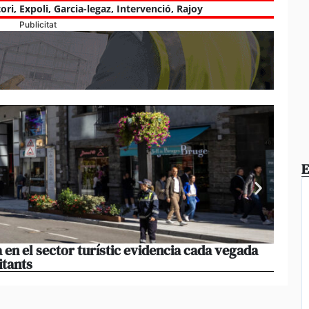
ori
,
Expoli
,
Garcia-legaz
,
Intervenció
,
Rajoy
Publicitat
E
 en el sector turístic evidencia cada vegada
Els r
itants