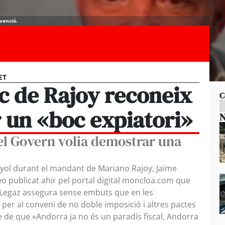
venció.
ET
c de Rajoy reconeix
C
 un «boc expiatori»
N
el Govern volia demostrar una
nyol durant el mandant de Mariano Rajoy, Jaime
eo publicat ahir pel portal digital moncloa.com que
a-Legaz assegura sense embuts que en les
per al conveni de no doble imposició i altres pactes
e de que «Andorra ja no és un paradís fiscal, Andorra