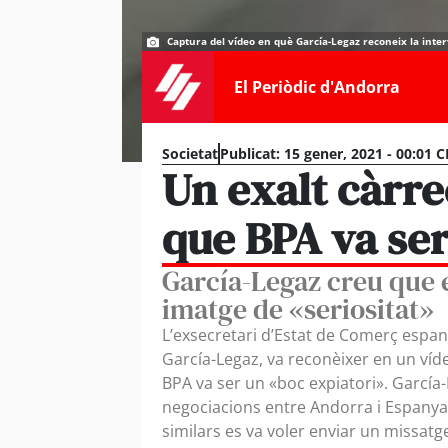
Captura del vídeo en què García-Legaz reconeix la inter
El Periòdic d'Andorra
Societat
Publicat:
15 gener, 2021 - 00:01 C
Un exalt càrre
que BPA va ser
García-Legaz creu que 
imatge de «seriositat»
L’exsecretari d’Estat de Comerç espa
García-Legaz, va reconèixer en un víd
BPA va ser un «boc expiatori». Garcí
negociacions entre Andorra i Espanya 
similars es va voler enviar un missatg