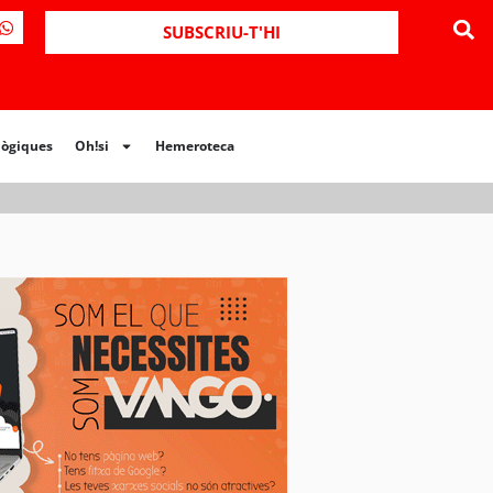
ues
Oh!si
Hemeroteca
SUBSCRIU-T'HI
lògiques
Oh!si
Hemeroteca