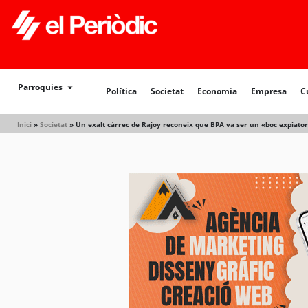
Política
Societat
Economia
Empresa
Cultur
Parroquies
Política
Societat
Economia
Empresa
C
Inici
»
Societat
»
Un exalt càrrec de Rajoy reconeix que BPA va ser un «boc expiator