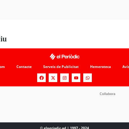
tiu
som
Contacte
Serveis de Publicitat
Hemeroteca
Avís
Col·labora
© elperiodic.ad | 1997 - 2024