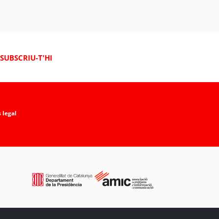
SUBSCRIU-T'HI
 legal