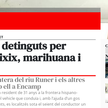
ET
 detinguts per
C
ixix, marihuana i
N
ntera del riu Runer i els altres
b ell a Encamp
n resident de 31 anys a la frontera hispano-
 vehicle que conduïa i, amb l’ajuda d’un gos
ts, es localitzés sota el seient del conductor un