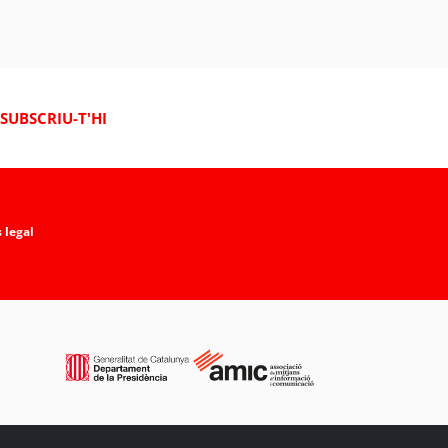
SUBSCRIU-T'HI
 legal