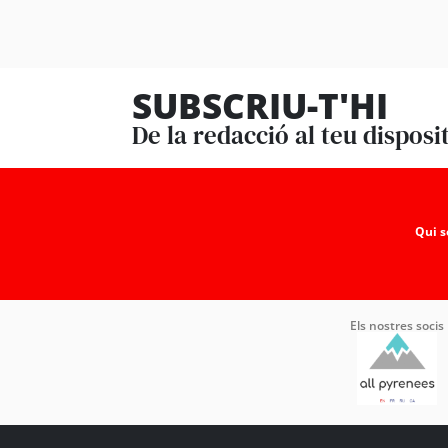
SUBSCRIU-T'HI
De la redacció al teu disposi
Qui 
Els nostres socis