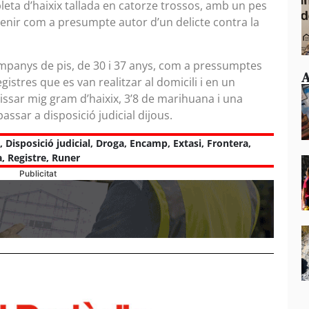
leta d’haixix tallada en catorze trossos, amb un pes
etenir com a presumpte autor d’un delicte contra la
mpanys de pis, de 30 i 37 anys, com a pressumptes
A
egistres que es van realitzar al domicili i en un
issar mig gram d’haixix, 3’8 de marihuana i una
passar a disposició judicial dijous.
,
Disposició judicial
,
Droga
,
Encamp
,
Extasi
,
Frontera
,
a
,
Registre
,
Runer
Publicitat