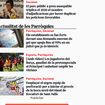
Societat
El parc públic a preu assequible
triplica el 2026 el nombre
d’adjudicacions per haver duplicat
les peticions favorables
ctualitat de les Parròquies
Parròquies
,
Societat
Els establiments es fan forts
davant una demanda enorme de
gel que apuja fins al 95% en un
juliol que ja és històric
Esports
,
Parròquies
[Amb vídeo] Les jugadores del
Barça, gaudint de la pretemporada
al Principat i anhelant omplir les
vitrines
Parròquies
,
Societat
Emplaçat el segon equip de
perforació per a iniciar el procés
de la boca nord del túnel de
Rocafort de Sant Julià
Publicitat