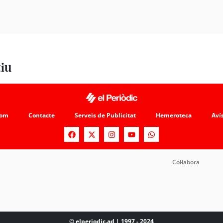
tiu
som
Contacte
Serveis de Publicitat
Hemeroteca
Avís
Col·labora
© elperiodic.ad | 1997 - 2024