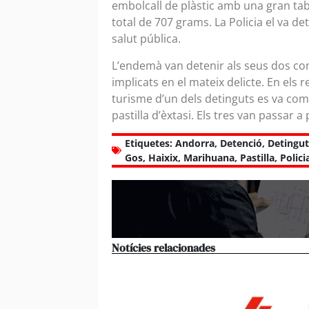
embolcall de plàstic amb una gran tab
total de 707 grams. La Policia el va d
salut pública.
L’endemà van detenir als seus dos co
implicats en el mateix delicte. En els r
turisme d’un dels detinguts es va com
pastilla d’èxtasi. Els tres van passar a 
Etiquetes:
Andorra
,
Detenció
,
Detingut
Gos
,
Haixix
,
Marihuana
,
Pastilla
,
Polici
Notícies relacionades