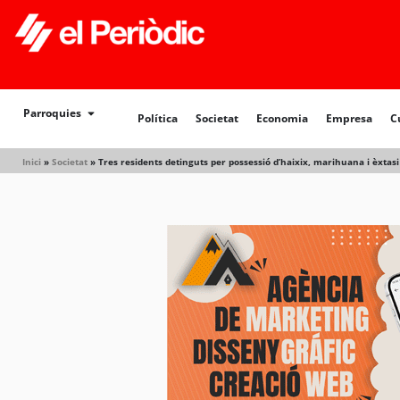
Política
Societat
Economia
Empresa
Cultur
Parroquies
Política
Societat
Economia
Empresa
C
Inici
»
Societat
»
Tres residents detinguts per possessió d’haixix, marihuana i èxtasi