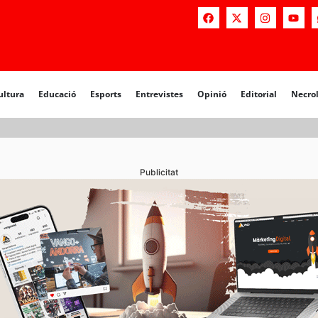
a
Educació
Esports
Entrevistes
Opinió
Editorial
Necrològiq
ultura
Educació
Esports
Entrevistes
Opinió
Editorial
Necro
Publicitat