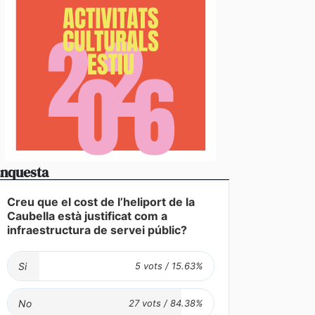
stabliments es fan forts davant una demanda enorme 
 en un juliol que ja és històric
nquesta
Creu que el cost de l’heliport de la
Caubella està justificat com a
infraestructura de servei públic?
Si
No