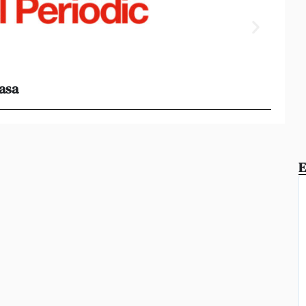
casa
Els e
al 95%
E