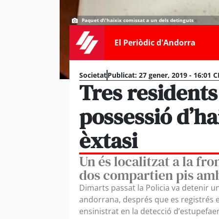
Paquet d\'haixix comissat a un dels detinguts
El Periòdic d'Andorra
Societat
Publicat:
27 gener, 2019 - 16:01 C
Tres residents
possessió d’ha
èxtasi
Un és localitzat a la fro
dos compartien pis am
Dimarts passat la Policia va detenir u
andorrana, després que es registrés el
ensinistrat en la detecció d’estupefaen