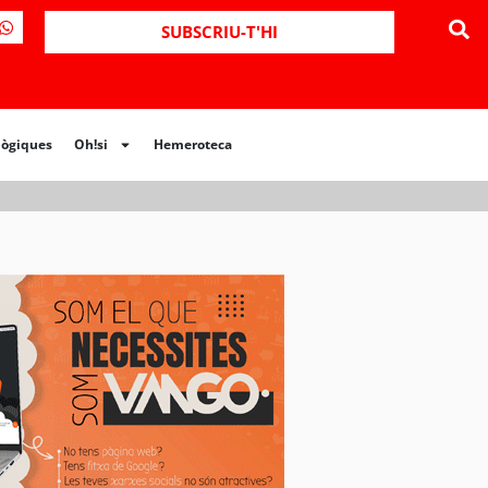
ues
Oh!si
Hemeroteca
SUBSCRIU-T'HI
lògiques
Oh!si
Hemeroteca