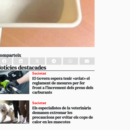
omparteix
otícies destacades
Societat
El Govern espera tenir «aviat» el
reglament de mesures per fer
front a l’increment dels preus dels
carburants
Societat
Els especialistes de la veterinària
demanen extremar les
precaucions per evitar els cops de
calor en les mascotes