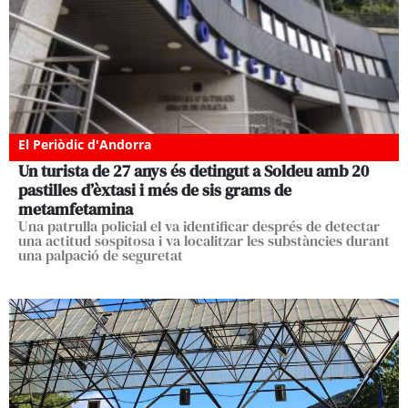
El Periòdic d'Andorra
Un turista de 27 anys és detingut a Soldeu amb 20
pastilles d’èxtasi i més de sis grams de
metamfetamina
Una patrulla policial el va identificar després de detectar
una actitud sospitosa i va localitzar les substàncies durant
una palpació de seguretat