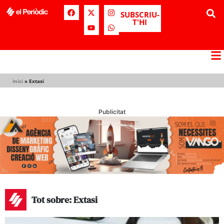
SUBSCRIU-
T'HI
Inici
»
Extasi
Publicitat
Tot sobre: Extasi