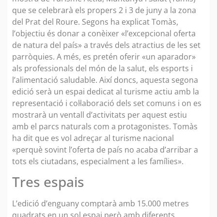
que se celebrarà els propers 2 i 3 de juny a la zona
del Prat del Roure. Segons ha explicat Tomàs,
l’objectiu és donar a conèixer «l’excepcional oferta
de natura del país» a través dels atractius de les set
parròquies. A més, es pretén oferir «un aparador»
als professionals del món de la salut, els esports i
l’alimentació saludable. Així doncs, aquesta segona
edició serà un espai dedicat al turisme actiu amb la
representació i col·laboració dels set comuns i on es
mostrarà un ventall d’activitats per aquest estiu
amb el parcs naturals com a protagonistes. Tomàs
ha dit que es vol adreçar al turisme nacional
«perquè sovint l’oferta de país no acaba d’arribar a
tots els ciutadans, especialment a les famílies».
Tres espais
L’edició d’enguany comptarà amb 15.000 metres
quadrats en un sol espai però amb diferents