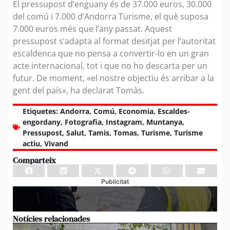
El pressupost d’enguany és de 37.000 euros, 30.000
del comú i 7.000 d’Andorra Turisme, el què suposa
7.000 euros més que l’any passat. Aquest
pressupost s’adapta al format desitjat per l’autoritat
escaldenca que no pensa a convertir-lo en un gran
acte internacional, tot i que no ho descarta per un
futur. De moment, «el nostre objectiu és arribar a la
gent del país», ha declarat Tomàs.
Etiquetes:
Andorra
,
Comú
,
Economia
,
Escaldes-
engordany
,
Fotografia
,
Instagram
,
Muntanya
,
Pressupost
,
Salut
,
Tamis
,
Tomas
,
Turisme
,
Turisme
actiu
,
Vivand
Comparteix
Publicitat
Notícies relacionades