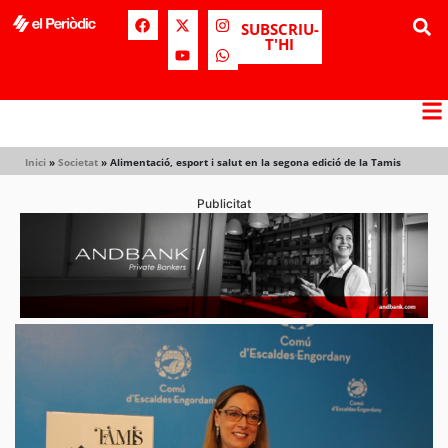
SUBSCRIU-
T'HI
Inici
»
Societat
»
Alimentació, esport i salut en la segona edició de la Tamis
Publicitat