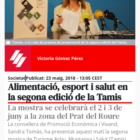
Tomàs, a la roda de premsa de presentació de la segona edició del Tamis.
Victoria Gómez Pérez
Societat
Publicat:
23 maig, 2018 - 13:05 CEST
Alimentació, esport i salut en
la segona edició de la Tamis
La mostra se celebrarà el 2 i 3 de
juny a la zona del Prat del Roure
La consellera de Promoció Econòmica i Vivand,
Sandra Tomàs, ha presentat aquest matí la segona
mostra de Turisme Actiu, Muntanya i Salut (Tamis)