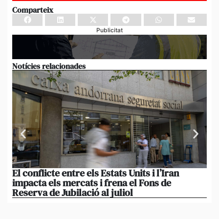
Comparteix
Publicitat
Notícies relacionades
El conflicte entre els Estats Units i l’Iran
L’
impacta els mercats i frena el Fons de
el
Reserva de Jubilació al juliol
i 