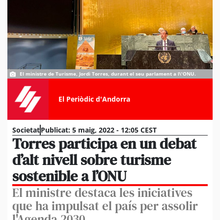
El ministre de Turisme, Jordi Torres, durant el seu parlament a l\'ONU.
El Periòdic d'Andorra
Societat
Publicat:
5 maig, 2022 - 12:05 CEST
Torres participa en un debat
d’alt nivell sobre turisme
sostenible a l’ONU
El ministre destaca les iniciatives
que ha impulsat el país per assolir
l'Agenda 2030