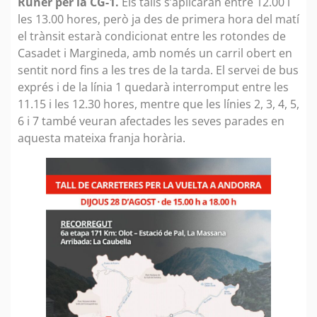
Runer per la CG-1.
Els talls s’aplicaran entre 12.00 i
les 13.00 hores, però ja des de primera hora del matí
el trànsit estarà condicionat entre les rotondes de
Casadet i Margineda, amb només un carril obert en
sentit nord fins a les tres de la tarda. El servei de bus
exprés i de la línia 1 quedarà interromput entre les
11.15 i les 12.30 hores, mentre que les línies 2, 3, 4, 5,
6 i 7 també veuran afectades les seves parades en
aquesta mateixa franja horària.