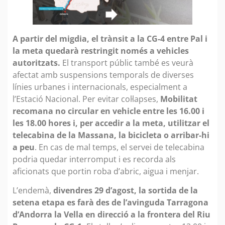
A partir del migdia, el trànsit a la CG-4 entre Pal i
la meta quedarà restringit només a vehicles
autoritzats.
El transport públic també es veurà
afectat amb suspensions temporals de diverses
línies urbanes i internacionals, especialment a
l’Estació Nacional. Per evitar col·lapses,
Mobilitat
recomana no circular en vehicle entre les 16.00 i
les 18.00 hores i, per accedir a la meta, utilitzar el
telecabina de la Massana, la bicicleta o arribar-hi
a peu
. En cas de mal temps, el servei de telecabina
podria quedar interromput i es recorda als
aficionats que portin roba d’abric, aigua i menjar.
L’endemà,
divendres 29 d’agost, la sortida de la
setena etapa es farà des de l’avinguda Tarragona
d’Andorra la Vella en direcció a la frontera del Riu