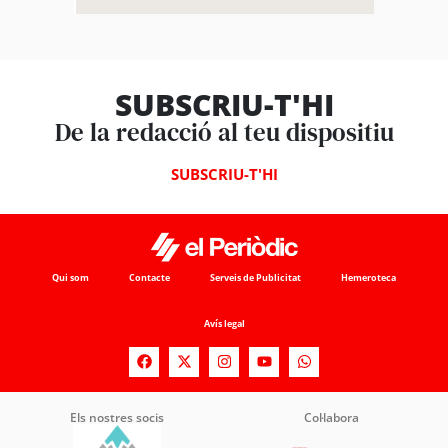
SUBSCRIU-T'HI
De la redacció al teu dispositiu
SUBSCRIU-T'HI
Qui som
Contacte
Serveis de Publicitat
Hemeroteca
Avís legal
Els nostres socis
Col·labora