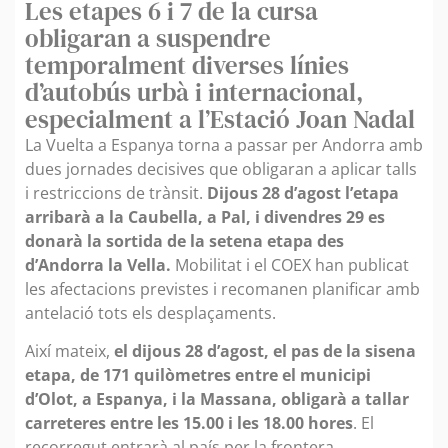
Les etapes 6 i 7 de la cursa
obligaran a suspendre
temporalment diverses línies
d’autobús urbà i internacional,
especialment a l’Estació Joan Nadal
La Vuelta a Espanya torna a passar per Andorra amb
dues jornades decisives que obligaran a aplicar talls
i restriccions de trànsit.
Dijous 28 d’agost l’etapa
arribarà a la Caubella, a Pal, i divendres 29 es
donarà la sortida de la setena etapa des
d’Andorra la Vella.
Mobilitat i el COEX han publicat
les afectacions previstes i recomanen planificar amb
antelació tots els desplaçaments.
Així mateix,
el dijous 28 d’agost, el pas de la sisena
etapa, de 171 quilòmetres entre el municipi
d’Olot, a Espanya, i la Massana, obligarà a tallar
carreteres entre les 15.00 i les 18.00 hores
. El
recorregut entrarà al país per la frontera