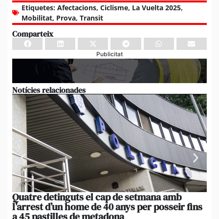
Etiquetes:
Afectacions
,
Ciclisme
,
La Vuelta 2025
,
Mobilitat
,
Prova
,
Transit
Comparteix
Publicitat
Notícies relacionades
Quatre detinguts el cap de setmana amb
El
l’arrest d’un home de 40 anys per posseir fins
d’
a 45 pastilles de metadona
16