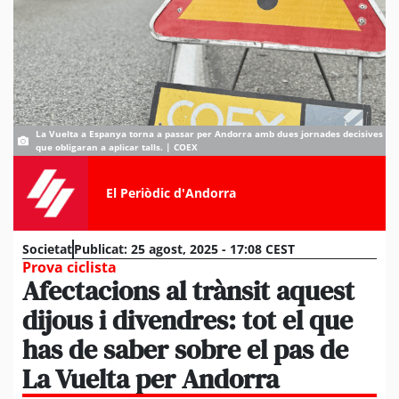
La Vuelta a Espanya torna a passar per Andorra amb dues jornades decisives
que obligaran a aplicar talls. | COEX
El Periòdic d'Andorra
Societat
Publicat:
25 agost, 2025 - 17:08 CEST
Prova ciclista
Afectacions al trànsit aquest
dijous i divendres: tot el que
has de saber sobre el pas de
La Vuelta per Andorra