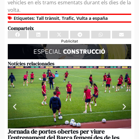
vehicles en els trams esmentats durant els dies de la
volta.
Etiquetes:
Tall trànsit
,
Trafic
,
Vulta a españa
Comparteix
Publicitat
Notícies relacionades
Jornada de portes obertes per viure
La
l’entrenament del Barça femení des de les
tu