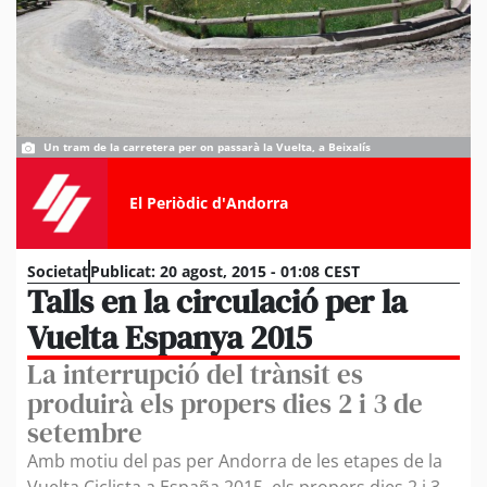
Un tram de la carretera per on passarà la Vuelta, a Beixalís
El Periòdic d'Andorra
Societat
Publicat:
20 agost, 2015 - 01:08 CEST
Talls en la circulació per la
Vuelta Espanya 2015
La interrupció del trànsit es
produirà els propers dies 2 i 3 de
setembre
Amb motiu del pas per Andorra de les etapes de la
Vuelta Ciclista a España 2015, els propers dies 2 i 3