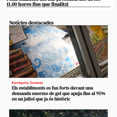
11.00 hores fins que finalitzi
que
Notícies destacades
Parròquies
,
Societat
Els establiments es fan forts davant una
demanda enorme de gel que apuja fins al 95%
en un juliol que ja és històric