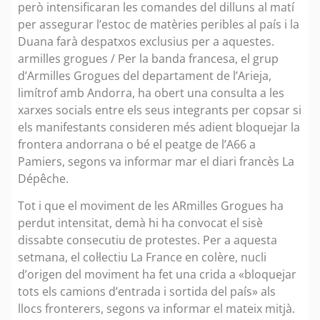
però intensificaran les comandes del dilluns al matí
per assegurar l’estoc de matèries peribles al país i la
Duana farà despatxos exclusius per a aquestes.
armilles grogues / Per la banda francesa, el grup
d’Armilles Grogues del departament de l’Arieja,
limítrof amb Andorra, ha obert una consulta a les
xarxes socials entre els seus integrants per copsar si
els manifestants consideren més adient bloquejar la
frontera andorrana o bé el peatge de l’A66 a
Pamiers, segons va informar mar el diari francès La
Dépêche.
Tot i que el moviment de les ARmilles Grogues ha
perdut intensitat, demà hi ha convocat el sisè
dissabte consecutiu de protestes. Per a aquesta
setmana, el col·lectiu La France en colère, nucli
d’origen del moviment ha fet una crida a «bloquejar
tots els camions d’entrada i sortida del país» als
llocs fronterers, segons va informar el mateix mitjà.