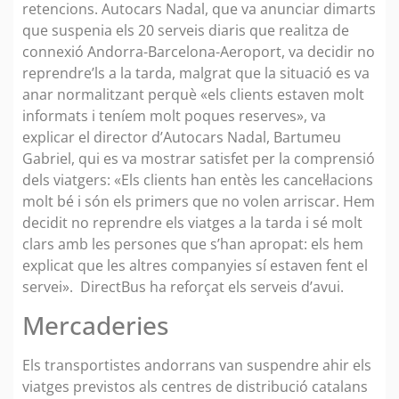
retencions. Autocars Nadal, que va anunciar dimarts
que suspenia els 20 serveis diaris que realitza de
connexió Andorra-Barcelona-Aeroport, va decidir no
reprendre’ls a la tarda, malgrat que la situació es va
anar normalitzant perquè «els clients estaven molt
informats i teníem molt poques reserves», va
explicar el director d’Autocars Nadal, Bartumeu
Gabriel, qui es va mostrar satisfet per la comprensió
dels viatgers: «Els clients han entès les cancel·lacions
molt bé i són els primers que no volen arriscar. Hem
decidit no reprendre els viatges a la tarda i sé molt
clars amb les persones que s’han apropat: els hem
explicat que les altres companyies sí estaven fent el
servei». DirectBus ha reforçat els serveis d’avui.
Mercaderies
Els transportistes andorrans van suspendre ahir els
viatges previstos als centres de distribució catalans