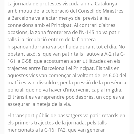
La jornada de protestes viscuda ahir a Catalunya
amb motiu de la celebració del Consell de Ministres
a Barcelona va afectar menys del previst a les
connexions amb el Principat. Al contrari d’altres
ocasions, la zona fronterera de l’N-145 no va patir
talls i la circulació entorn de la frontera
hispanoandorrana va ser fluida durant tot el dia. No
obstant això, sí que van patir talls l’autovia A-2 i la C-
16 i la C-58, que acostumen a ser utilitzades en els
trajectes entre Barcelona i el Principat. Els talls en
aquestes vies van començar al voltant de les 6.00 del
matí i es van dissoldre, per la pressió de la presència
policial, que no va haver d’intervenir, cap al migdia.
El trànsit es va reprendre poc després, un cop es va
assegurar la neteja de la via.
El transport públic de passatgers va patir retards en
els primers trajectes de la jornada, pels talls
mencionats a la C-16 i l’A2, que van generar