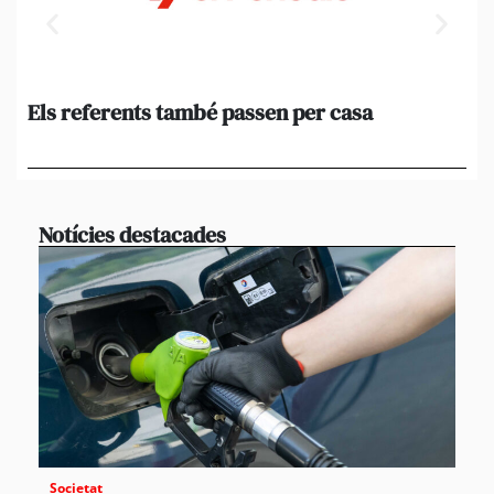
Els referents també passen per casa
El
de
en 
Notícies destacades
Societat