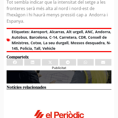
Tot sembla indicar que la intensitat del setge a les
fronteres serà més alta al nord i nord-est de
l’hexàgon i hi haurà menys pressió cap a Andorra i
Espanya.
Etiquetes:
Aeroport
,
Alcarras
,
Alt urgell
,
ANC
,
Andorra
,
Autobus
,
Barcelona
,
C-14
,
Carretera
,
CDR
,
Consell de
Ministres
,
Cotxe
,
La seu durgell
,
Mossos desquadra
,
N-
145
,
Policia
,
Tall
,
Vehicle
Comparteix
Publicitat
Notícies relacionades