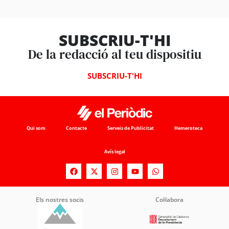
SUBSCRIU-T'HI
De la redacció al teu dispositiu
SUBSCRIU-T'HI
Qui som
Contacte
Serveis de Publicitat
Hemeroteca
Avís legal
Els nostres socis
Col·labora