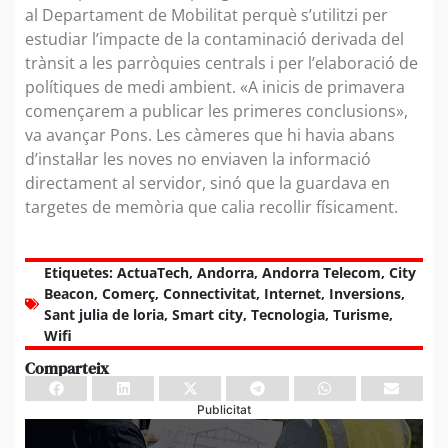
al Departament de Mobilitat perquè s’utilitzi per
estudiar l’impacte de la contaminació derivada del
trànsit a les parròquies centrals i per l’elaboració de
polítiques de medi ambient. «A inicis de primavera
començarem a publicar les primeres conclusions»,
va avançar Pons. Les càmeres que hi havia abans
d’instal·lar les noves no enviaven la informació
directament al servidor, sinó que la guardava en
targetes de memòria que calia recollir físicament.
Etiquetes:
ActuaTech
,
Andorra
,
Andorra Telecom
,
City
Beacon
,
Comerç
,
Connectivitat
,
Internet
,
Inversions
,
Sant julia de loria
,
Smart city
,
Tecnologia
,
Turisme
,
Wifi
Comparteix
Publicitat