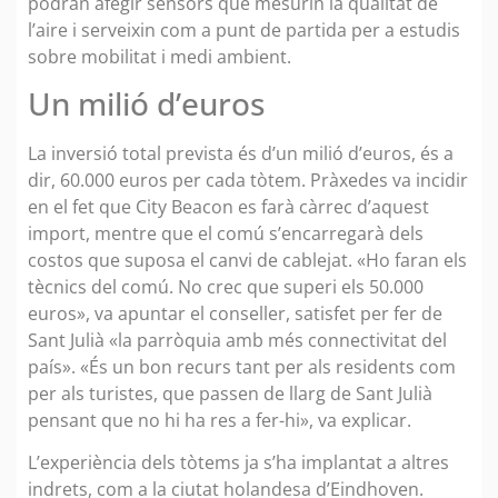
podran afegir sensors que mesurin la qualitat de
l’aire i serveixin com a punt de partida per a estudis
sobre mobilitat i medi ambient.
Un milió d’euros
La inversió total prevista és d’un milió d’euros, és a
dir, 60.000 euros per cada tòtem. Pràxedes va incidir
en el fet que City Beacon es farà càrrec d’aquest
import, mentre que el comú s’encarregarà dels
costos que suposa el canvi de cablejat. «Ho faran els
tècnics del comú. No crec que superi els 50.000
euros», va apuntar el conseller, satisfet per fer de
Sant Julià «la parròquia amb més connectivitat del
país». «És un bon recurs tant per als residents com
per als turistes, que passen de llarg de Sant Julià
pensant que no hi ha res a fer-hi», va explicar.
L’experiència dels tòtems ja s’ha implantat a altres
indrets, com a la ciutat holandesa d’Eindhoven.