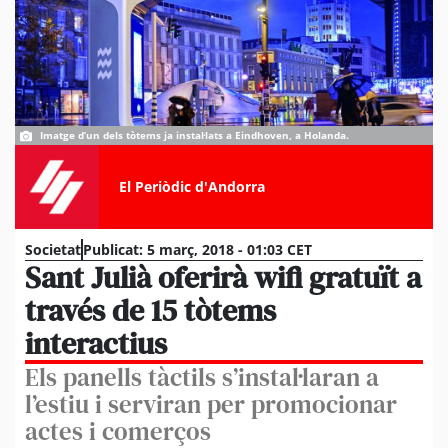
Imatge d’un dels tòtems ja instal·lats a Eindhoven, a Holanda.
El Periòdic d'Andorra
Societat
Publicat:
5 març, 2018 - 01:03 CET
Sant Julià oferirà wifi gratuït a
través de 15 tòtems
interactius
Els panells tàctils s’instal·laran a
l’estiu i serviran per promocionar
actes i comerços