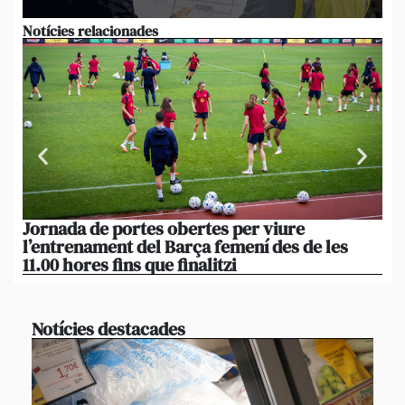
Notícies relacionades
Jornada de portes obertes per viure
La
l’entrenament del Barça femení des de les
tu
11.00 hores fins que finalitzi
que
Notícies destacades