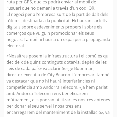
ruta per GPS, que es podrà enviar al mòbil de
l’usuari que ho demani a través d’un codi QR.
El negoci per a l’empresa surt de la part de dalt dels
tòtems, destinada a la publicitat. Hi hauran cartells
digitals sobre esdeveniments propers i sobre els
comerços que vulguin promocionar els seus
negocis. També hi hauria un espai per a propaganda
electoral.
«Nosaltres posem la infraestructura i el comú és qui
decideix de quins continguts dotar-la, depèn de les
lleis de cada país» va aclarir Serge Boonman,
director executiu de City Beacon. L’empresari també
va destacar que no hi haurà interferències ni
competència amb Andorra Telecom. «Ja hem parlat
amb Andorra Telecom i ens beneficiarem
mútuament, ells podran utilitzar les nostres antenes
per donar el seu servei i nosaltres ens
encarregarem del manteniment de la instal·lació», va