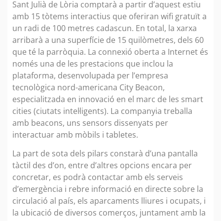
Sant Julià de Lòria comptarà a partir d’aquest estiu
amb 15 tòtems interactius que oferiran wifi gratuït a
un radi de 100 metres cadascun. En total, la xarxa
arribarà a una superfície de 15 quilòmetres, dels 60
que té la parròquia. La connexió oberta a Internet és
només una de les prestacions que inclou la
plataforma, desenvolupada per l’empresa
tecnològica nord-americana City Beacon,
especialitzada en innovació en el marc de les smart
cities (ciutats intel·ligents). La companyia treballa
amb beacons, uns sensors dissenyats per
interactuar amb mòbils i tabletes.
La part de sota dels pilars constarà d’una pantalla
tàctil des d’on, entre d’altres opcions encara per
concretar, es podrà contactar amb els serveis
d’emergència i rebre informació en directe sobre la
circulació al país, els aparcaments lliures i ocupats, i
la ubicació de diversos comerços, juntament amb la