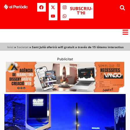
SUBSCRIU-
T'HI
Inici
»
Societat
»
Sant Julià oferirà wifi gratuït a través de 15 tòtems interactius
Publicitat