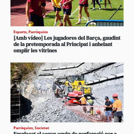
Esports
,
Parròquies
[Amb vídeo] Les jugadores del Barça, gaudint
de la pretemporada al Principat i anhelant
omplir les vitrines
Parròquies
,
Societat
Emplaçat el segon equip de perforació per a