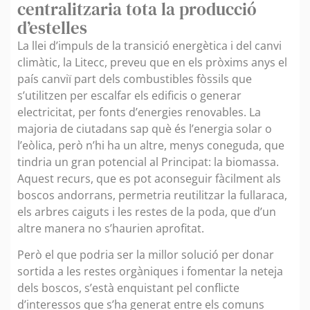
centralitzaria tota la producció
d’estelles
La llei d’impuls de la transició energètica i del canvi
climàtic, la Litecc, preveu que en els pròxims anys el
país canviï part dels combustibles fòssils que
s’utilitzen per escalfar els edificis o generar
electricitat, per fonts d’energies renovables. La
majoria de ciutadans sap què és l’energia solar o
l’eòlica, però n’hi ha un altre, menys coneguda, que
tindria un gran potencial al Principat: la biomassa.
Aquest recurs, que es pot aconseguir fàcilment als
boscos andorrans, permetria reutilitzar la fullaraca,
els arbres caiguts i les restes de la poda, que d’un
altre manera no s’haurien aprofitat.
Però el que podria ser la millor solució per donar
sortida a les restes orgàniques i fomentar la neteja
dels boscos, s’està enquistant pel conflicte
d’interessos que s’ha generat entre els comuns