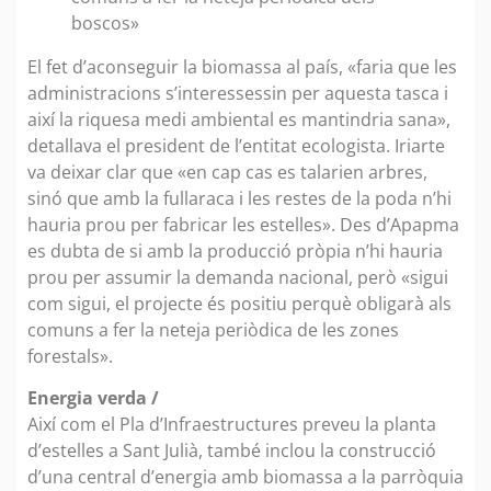
boscos»
El fet d’aconseguir la biomassa al país, «faria que les
administracions s’interessessin per aquesta tasca i
així la riquesa medi ambiental es mantindria sana»,
detallava el president de l’entitat ecologista. Iriarte
va deixar clar que «en cap cas es talarien arbres,
sinó que amb la fullaraca i les restes de la poda n’hi
hauria prou per fabricar les estelles». Des d’Apapma
es dubta de si amb la producció pròpia n’hi hauria
prou per assumir la demanda nacional, però «sigui
com sigui, el projecte és positiu perquè obligarà als
comuns a fer la neteja periòdica de les zones
forestals».
Energia verda /
Així com el Pla d’Infraestructures preveu la planta
d’estelles a Sant Julià, també inclou la construcció
d’una central d’energia amb biomassa a la parròquia