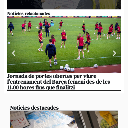
Notícies relacionades
Jornada de portes obertes per viure
La
l’entrenament del Barça femení des de les
tu
11.00 hores fins que finalitzi
que
Notícies destacades