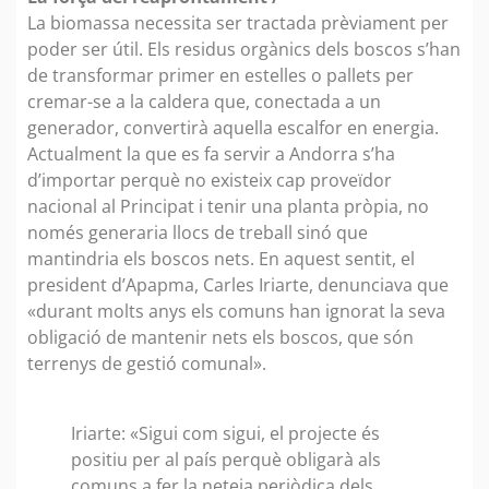
La biomassa necessita ser tractada prèviament per
poder ser útil. Els residus orgànics dels boscos s’han
de transformar primer en estelles o pallets per
cremar-se a la caldera que, conectada a un
generador, convertirà aquella escalfor en energia.
Actualment la que es fa servir a Andorra s’ha
d’importar perquè no existeix cap proveïdor
nacional al Principat i tenir una planta pròpia, no
només generaria llocs de treball sinó que
mantindria els boscos nets. En aquest sentit, el
president d’Apapma, Carles Iriarte, denunciava que
«durant molts anys els comuns han ignorat la seva
obligació de mantenir nets els boscos, que són
terrenys de gestió comunal».
Iriarte: «Sigui com sigui, el projecte és
positiu per al país perquè obligarà als
comuns a fer la neteja periòdica dels