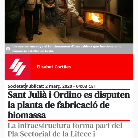
Un operari ensenya el funcionament d’una caldera que funciona amb
biomassa estelles de fusta.
Elisabet Cortiles
Societat
Publicat:
2 març, 2020 - 04:03 CET
Sant Julià i Ordino es disputen
la planta de fabricació de
biomassa
La infraestructura forma part del
Pla Sectorial de la Litecc i