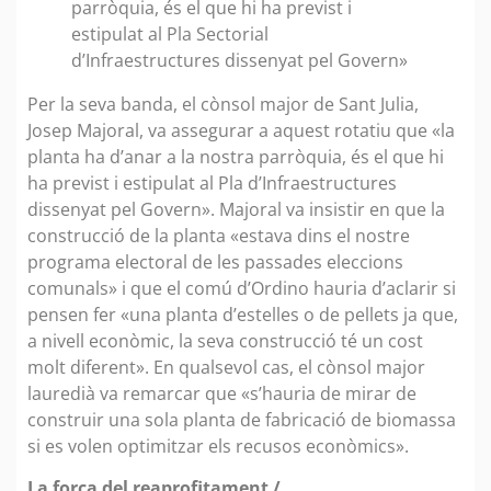
parròquia, és el que hi ha previst i
estipulat al Pla Sectorial
d’Infraestructures dissenyat pel Govern»
Per la seva banda, el cònsol major de Sant Julia,
Josep Majoral, va assegurar a aquest rotatiu que «la
planta ha d’anar a la nostra parròquia, és el que hi
ha previst i estipulat al Pla d’Infraestructures
dissenyat pel Govern». Majoral va insistir en que la
construcció de la planta «estava dins el nostre
programa electoral de les passades eleccions
comunals» i que el comú d’Ordino hauria d’aclarir si
pensen fer «una planta d’estelles o de pellets ja que,
a nivell econòmic, la seva construcció té un cost
molt diferent». En qualsevol cas, el cònsol major
lauredià va remarcar que «s’hauria de mirar de
construir una sola planta de fabricació de biomassa
si es volen optimitzar els recusos econòmics».
La força del reaprofitament /