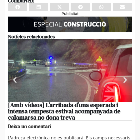
Comparteix
Publicitat
Notícies relacionades
[Amb vídeos] L’arribada d’una esperada i
El 
intensa tempesta estival acompanyada de
20
calamarsa no dona treva
du
Deixa un comentari
L'adreça electrònica no es publicarà.
Els camps necessaris