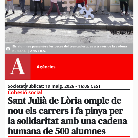
Els alumnes passant-se les peces del trencaclosques a través de la cadena
humana. | ANA / R.S.
Agències
Societat
Publicat:
19 maig, 2026 - 16:05 CEST
Cohesió social
Sant Julià de Lòria omple de
nou els carrers i fa pinya per
la solidaritat amb una cadena
humana de 500 alumnes