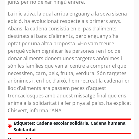
junts per no deixar ningú enrere.
La iniciativa, la qual arriba enguany a la seva sisena
edició, ha evolucionat respecte als primers anys.
Abans, la cadena consistia en el pas d’aliments
destinats al banc d’aliments, però enguany s’ha
optat per una altra proposta. «Ho vam treure
perquè volem dignificar les persones i en lloc de
donar aliments donem unes targetes anònimes i
són les famílies que van al centre a comprar el que
necessiten, carn, peix, fruita, verdura. Són targetes
anònimes i, en lloc d’això, hem recreat la cadena i en
lloc d’aliments ara passem peces d’aquest
trencaclosques amb aquest missatge final que ens
anima a la solidaritat i a fer pinya al país», ha explicat
Chisvert, informa l’ANA.
Etiquetes:
Cadena escolar solidària
,
Cadena humana
,
Solidaritat