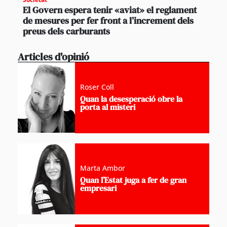
El Govern espera tenir «aviat» el reglament
de mesures per fer front a l’increment dels
preus dels carburants
Articles d'opinió
Roser Coll
Quan la desesperació obre la
porta al misteri
Marta Ambor
Quan l’Estat juga a fer de gran
empresari