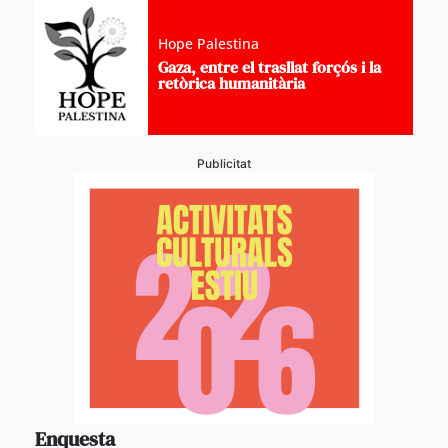
Hope Palestina
Gaza, entre el trasllat forçós i la
retòrica humanitària
Publicitat
Enquesta