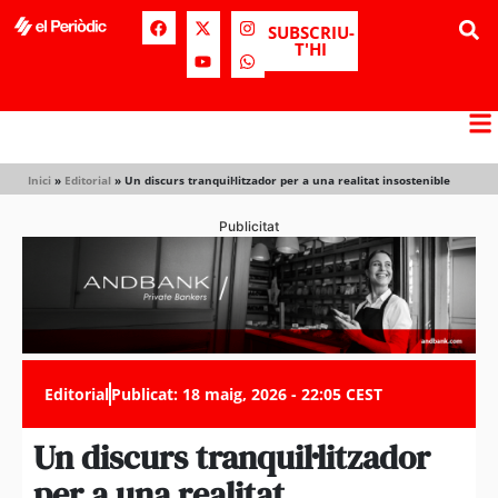
SUBSCRIU-
T'HI
Inici
»
Editorial
»
Un discurs tranquil·litzador per a una realitat insostenible
Publicitat
Editorial
Publicat:
18 maig, 2026 - 22:05 CEST
Un discurs tranquil·litzador
per a una realitat