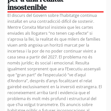
insostenible
El discurs del Govern sobre l’habitatge continua
instal·lat en una contradicció difícil de sostenir.
Mentre Conxita Marsol insisteix que les cartes
enviades als llogaters “no tenen cap efecte” si
s’aprova la llei, la realitat és que milers de famílies
viuen amb angoixa un horitzó marcat per la
incertesa i la por de no poder continuar vivint a
casa seva a partir del 2027. El problema no és
només jurídic; és social i emocional. Resulta
igualment sorprenent que ara l’Executiu assenyali
que “gran part” de l’especulació “ve d’aquí
d’Andorra”, després d’anys focalitzant el relat
gairebé exclusivament en la inversió estrangera. El
reconeixement arriba tard i evidencia que el
problema és molt més profund i estructural del
que s’ha volgut transmetre. Els anuncis sobre
habitatge públic o futures incorporacions al