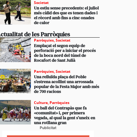
Societat
Un estiu sense precedents: el juliol
més càlid des que es tenen dades i
el rècord amb fins a cinc onades
de calor
ctualitat de les Parròquies
Parròquies
,
Societat
Emplaçat el segon equip de
perforació per a iniciar el procés
de la boca nord del túnel de
Rocafort de Sant Julià
Parròquies
,
Societat
Una relluïda plaça del Poble
s’estrena acollint una arrossada
popular de la Festa Major amb més
de 700 racions
Cultura
,
Parròquies
Un ball del Contrapàs que fa
«comunitat» i, per primera
vegada, al qual la gent s’uneix en
una rotllana gran
Publicitat