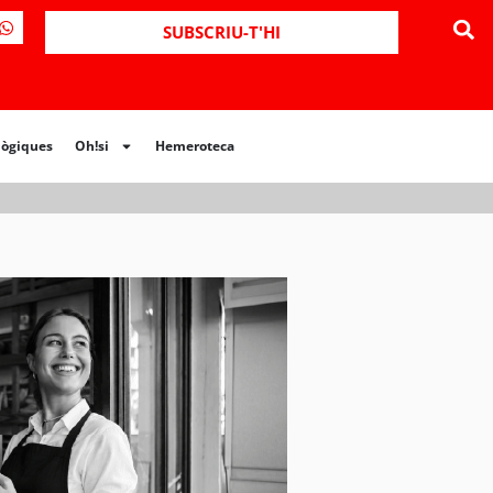
ues
Oh!si
Hemeroteca
SUBSCRIU-T'HI
lògiques
Oh!si
Hemeroteca