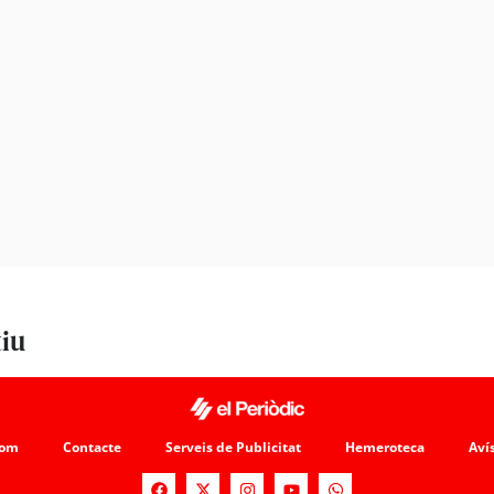
tiu
som
Contacte
Serveis de Publicitat
Hemeroteca
Avís