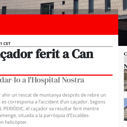
11 CET
çador ferit a Can
C
N
ar-lo a l'Hospital Nostra
r ahir un rescat de muntanya després de rebre un
et es corresponia a l’accident d’un caçador. Segons
L PERIÒDIC, el caçador va resultar ferit mentre
iumenge, situada a la parròquia d’Escaldes-
en helicòpter.