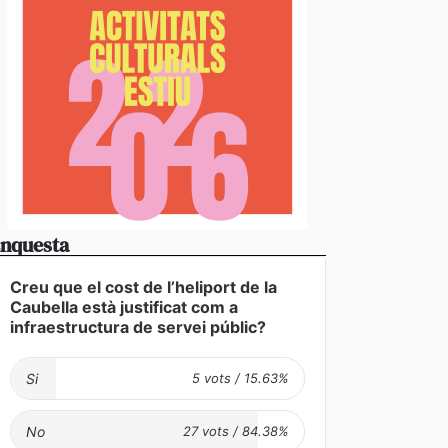
vídeos] L’arribada d’una esperada i intensa tempesta
anyada de calamarsa no dona treva
nquesta
Creu que el cost de l’heliport de la
Caubella està justificat com a
infraestructura de servei públic?
Si
No