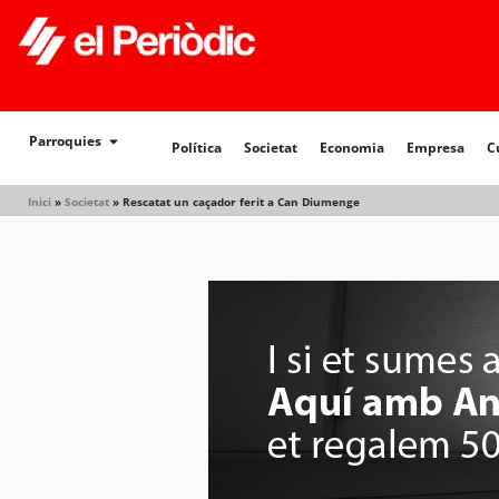
Política
Societat
Economia
Empresa
Cultur
Parroquies
Política
Societat
Economia
Empresa
C
Inici
»
Societat
»
Rescatat un caçador ferit a Can Diumenge