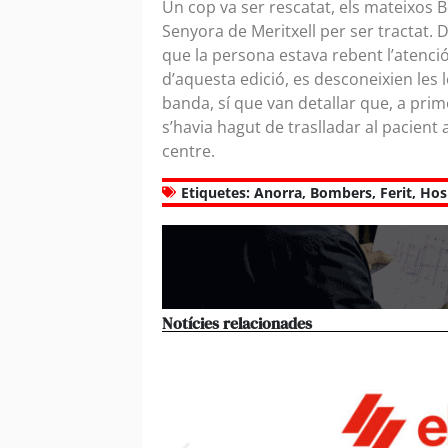
Un cop va ser rescatat, els mateixos B
Senyora de Meritxell per ser tractat. 
que la persona estava rebent l’atenci
d’aquesta edició, es desconeixien les 
banda, sí que van detallar que, a prime
s’havia hagut de traslladar al pacient 
centre.
Etiquetes:
Anorra
,
Bombers
,
Ferit
,
Hos
Notícies relacionades