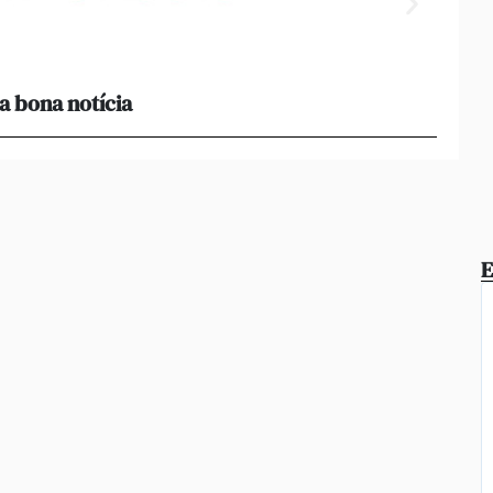
a bona notícia
[Amb 
acomp
E