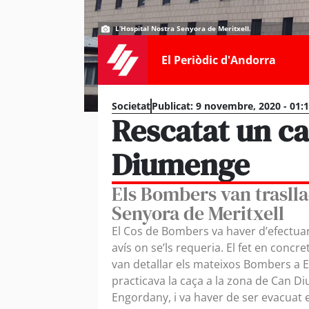
L’Hospital Nostra Senyora de Meritxell.
El Periòdic d'Andorra
Societat
Publicat:
9 novembre, 2020 - 01:
Rescatat un ca
Diumenge
Els Bombers van trasllad
Senyora de Meritxell
El Cos de Bombers va haver d’efectua
avís on se’ls requeria. El fet en concr
van detallar els mateixos Bombers a E
practicava la caça a la zona de Can D
Engordany, i va haver de ser evacuat 