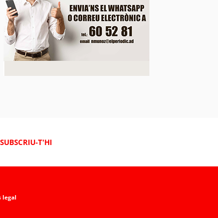
SUBSCRIU-T'HI
 legal