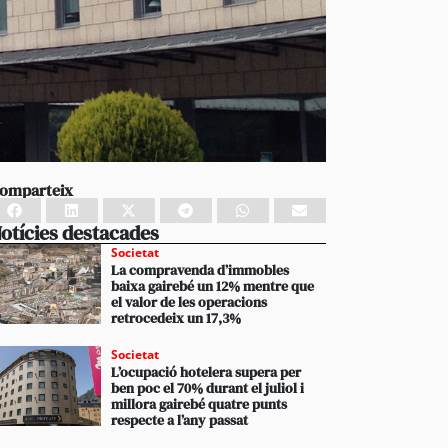
omparteix
otícies destacades
Societat
La compravenda d’immobles
baixa gairebé un 12% mentre que
el valor de les operacions
retrocedeix un 17,3%
Societat
L’ocupació hotelera supera per
ben poc el 70% durant el juliol i
millora gairebé quatre punts
respecte a l’any passat