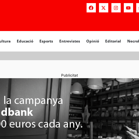
a
Educació
Esports
Entrevistes
Opinió
Editorial
Necrològiq
ultura
Educació
Esports
Entrevistes
Opinió
Editorial
Necro
Publicitat