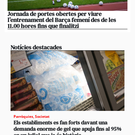
Jornada de portes obertes per viure
La
l’entrenament del Barça femení des de les
tu
11.00 hores fins que finalitzi
que
Notícies destacades
Parròquies
,
Societat
Els establiments es fan forts davant una
demanda enorme de gel que apuja fins al 95%