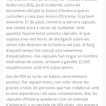
Andorrans (IEA), Jordi Guillamet, sobre els
documents del plet la Solana d’Andorra que es
custodien a casa Joan Antoni d’Encamp. El pròxim
divendres 31 de juliol, s’emetrà la darrera càpsula,
que també anirà a càrrec de Guillamet. Amb
aquesta, hauran estat vuitanta càpsules, el que
suposa unes vint hores de divulgació sobre els
temes més diversos de la història del país. Al llarg
d’aquest temps han passat una seixantena
d’especialistes, i les càpsules han tingut un nombre
molt elevat de visites, arribant a gairebé 22.000
visualitzacions, amb 416 subscriptors.
Des de l’IEA es va fer un balanç «enormement
positiu». Per aquest motiu, van voler donar les
gràcies a totes les persones que han col·laborat amb
la seva experiència i els seus coneixements. Així, les
càpsules d’història quedaran com un exemple
d’adaptació a un període de dificultats, una manera