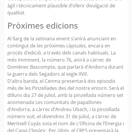
àgil i tècnicament plausible d’oferir divulgació de
qualitat.
Pròximes edicions
Al llarg de la setmana vinent s’anirà anunciant en
contingut de les pròximes càpsules, encara en
procés d’edició, a través dels canals habituals. La
més imminent, la número 76, anirà a càrrec de
Domènec Bascompte, que parlarà d’Andorra durant
la guerra dels Segadors al segle XVII.
D’altra banda, el Cenma presentarà dos episodis
més de les Pinzellades des del nostre entorn. Serà el
dilluns dia 27 de juliol, amb la pinzellada número set
anomenada Les comunitats de papallones
d’Andorra, a càrrec d’Andreu Ubach, i la pinzellada
número vuit, el divendres 31 de juliol, a càrrec de
Meritxell Cuyàs sota el nom de L’Oficina de l’Energia i
del Canvi Climàtic. Per últim, el CRES presentarà la