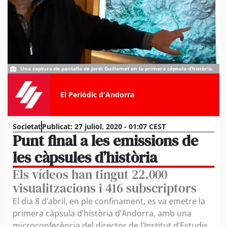
Una captura de pantalla de Jordi Guillamet en la primera càpsula d’història.
El Periòdic d'Andorra
Societat
Publicat:
27 juliol, 2020 - 01:07 CEST
Punt final a les emissions de
les càpsules d’història
Els vídeos han tingut 22.000
visualitzacions i 416 subscriptors
El dia 8 d’abril, en ple confinament, es va emetre la
primera càpsula d’història d’Andorra, amb una
microconferència del director de l’Institut d’Estudis