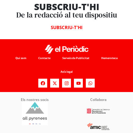
SUBSCRIU-T'HI
De la redacció al teu dispositiu
SUBSCRIU-T'HI
Qui som
Contacte
Serveis de Publicitat
Hemeroteca
Avís legal
Els nostres socis
Col·labora