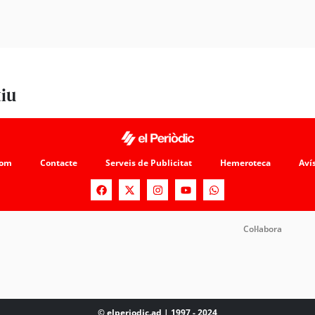
tiu
som
Contacte
Serveis de Publicitat
Hemeroteca
Avís
Col·labora
© elperiodic.ad | 1997 - 2024