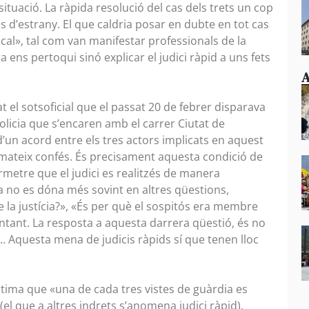
 situació. La ràpida resolució del cas dels trets un cop
s d’estrany. El que caldria posar en dubte en tot cas
iscal», tal com van manifestar professionals de la
a ens pertoqui sinó explicar el judici ràpid a uns fets
A
 el sotsoficial que el passat 20 de febrer disparava
policia que s’encaren amb el carrer Ciutat de
 d’un acord entre els tres actors implicats en aquest
i el mateix confés. És precisament aquesta condició de
ermetre que el judici es realitzés de manera
 no es dóna més sovint en altres qüestions,
e la justícia?», «És per què el sospitós era membre
untant. La resposta a aquesta darrera qüestió, és no
ra… Aquesta mena de judicis ràpids sí que tenen lloc
s’estima que «una de cada tres vistes de guàrdia es
(el que a altres indrets s’anomena judici ràpid).