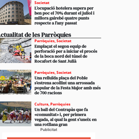
Societat
L’ocupació hotelera supera per
ben poc el 70% durant el juliol i
millora gairebé quatre punts
respecte a l’any passat
ctualitat de les Parròquies
Parròquies
,
Societat
Emplaçat el segon equip de
perforació per a iniciar el procés
de la boca nord del túnel de
Rocafort de Sant Julià
Parròquies
,
Societat
Una relluïda plaça del Poble
s’estrena acollint una arrossada
popular de la Festa Major amb més
de 700 racions
Cultura
,
Parròquies
Un ball del Contrapàs que fa
«comunitat» i, per primera
vegada, al qual la gent s’uneix en
una rotllana gran
Publicitat