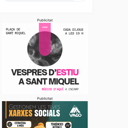
Publicitat
vern espera tenir «aviat» el reglament de mesures pe
rement dels preus dels carburants
Publicitat