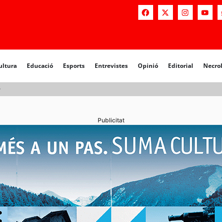
a
Educació
Esports
Entrevistes
Opinió
Editorial
Necrològiq
ultura
Educació
Esports
Entrevistes
Opinió
Editorial
Necro
?
Publicitat