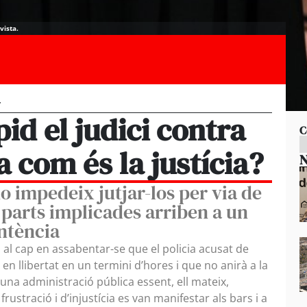
vista.
T
id el judici contra
C
ta com és la justícia?
N
no impedeix jutjar-los per via de
s parts implicades arriben a un
ntència
 al cap en assabentar-se que el policia acusat de
at en llibertat en un termini d’hores i que no anirà a la
na administració pública essent, ell mateix,
ustració i d’injustícia es van manifestar als bars i a