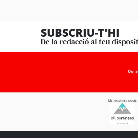
SUBSCRIU-T'HI
De la redacció al teu disposi
Qui 
Els nostres socis