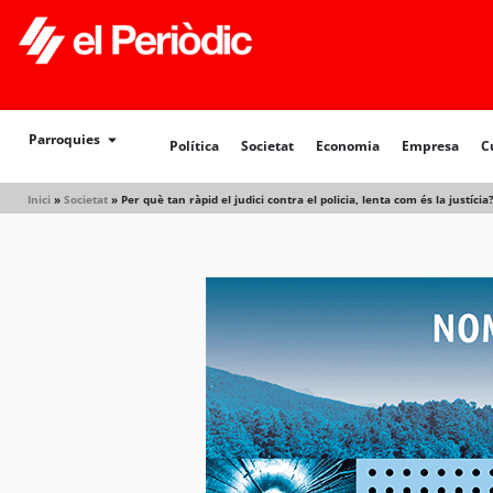
Política
Societat
Economia
Empresa
Cultur
Parroquies
Política
Societat
Economia
Empresa
C
Inici
»
Societat
»
Per què tan ràpid el judici contra el policia, lenta com és la justícia