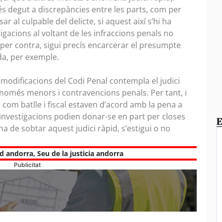
s degut a discrepàncies entre les parts, com per
 al culpable del delicte, si aquest així s’hi ha
igacions al voltant de les infraccions penals no
per contra, sigui precís encarcerar el presumpte
ida, per exemple.
 modificacions del Codi Penal contempla el judici
 només menors i contravencions penals. Per tant, i
a com batlle i fiscal estaven d’acord amb la pena a
 investigacions podien donar-se en part per closes
E
 ha de sobtar aquest judici ràpid, s’estigui o no
id andorra
,
Seu de la justicia andorra
Publicitat