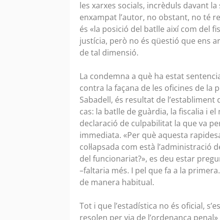
les xarxes socials, incrèduls davant la
enxampat l’autor, no obstant, no té re
és «la posició del batlle així com del f
justícia, però no és qüestió que ens ar
de tal dimensió.
La condemna a què ha estat sentenciat
contra la façana de les oficines de la 
Sabadell, és resultat de l’establiment
cas: la batlle de guàrdia, la fiscalia 
declaració de culpabilitat la que va p
immediata. «Per què aquesta rapidesa
col·lapsada com està l’administració d
del funcionariat?», es deu estar preg
–faltaria més. I pel que fa a la prime
de manera habitual.
Tot i que l’estadística no és oficial, 
resolen per via de l’ordenança penal» 