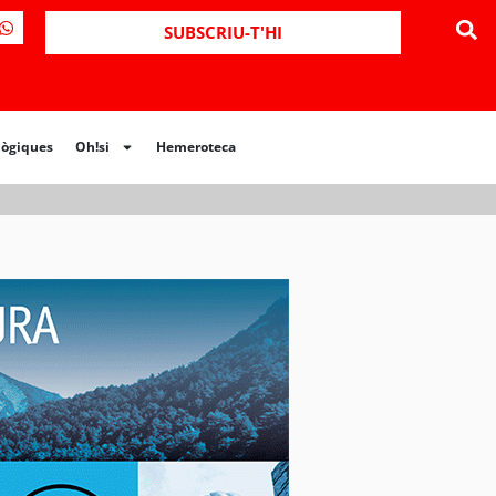
ues
Oh!si
Hemeroteca
SUBSCRIU-T'HI
lògiques
Oh!si
Hemeroteca