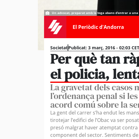
Un advocat, preparat amb la toga abans d’entrar a una 
El Periòdic d'Andorra
Societat
Publicat:
3 març, 2016 - 02:03 CE
Per què tan ràp
el policia, len
La gravetat dels casos 
l’ordenança penal si le
acord comú sobre la se
La gent del carrer s’ha endut les mans
tirotejar l’edifici de l’Obac va ser pos
presó malgrat haver atemptat contra u
component del sector. Sentiments de fr