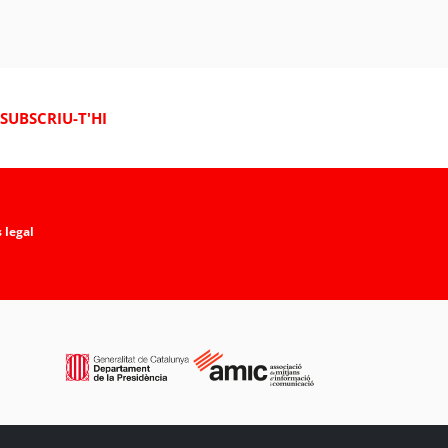
SUBSCRIU-T'HI
 legal