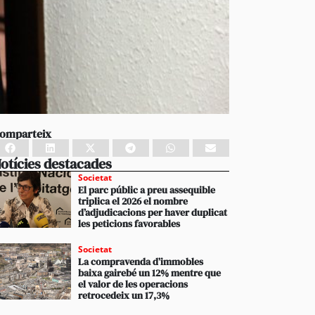
omparteix
otícies destacades
Societat
El parc públic a preu assequible
triplica el 2026 el nombre
d’adjudicacions per haver duplicat
les peticions favorables
Societat
La compravenda d’immobles
baixa gairebé un 12% mentre que
el valor de les operacions
retrocedeix un 17,3%