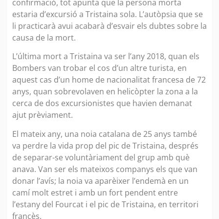
confirmació, tot apunta que la persona morta
estaria d’excursió a Tristaina sola. L’autòpsia que se
li practicarà avui acabarà d’esvair els dubtes sobre la
causa de la mort.
L’última mort a Tristaina va ser l’any 2018, quan els
Bombers van trobar el cos d’un altre turista, en
aquest cas d’un home de nacionalitat francesa de 72
anys, quan sobrevolaven en helicòpter la zona a la
cerca de dos excursionistes que havien demanat
ajut prèviament.
El mateix any, una noia catalana de 25 anys també
va perdre la vida prop del pic de Tristaina, després
de separar-se voluntàriament del grup amb què
anava. Van ser els mateixos companys els que van
donar l’avís; la noia va aparèixer l’endemà en un
camí molt estret i amb un fort pendent entre
l’estany del Fourcat i el pic de Tristaina, en territori
francès.