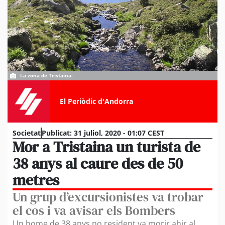
La zona de Tristaina.
El Periòdic d'Andorra
Societat
Publicat:
31 juliol, 2020 - 01:07 CEST
Mor a Tristaina un turista de
38 anys al caure des de 50
metres
Un grup d’excursionistes va trobar
el cos i va avisar els Bombers
Un home de 38 anys no resident va morir ahir al