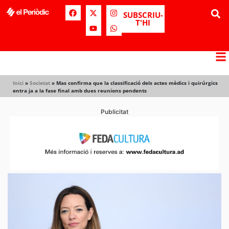
SUBSCRIU-
T'HI
Inici
»
Societat
»
Mas confirma que la classificació dels actes mèdics i quirúrgics
entra ja a la fase final amb dues reunions pendents
Publicitat