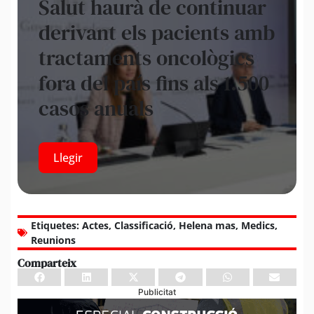
Salut haurà de continuar
derivant els pacients amb
tractaments oncològics
fora del país fins als 1.500
casos anuals
Llegir
Etiquetes:
Actes
,
Classificació
,
Helena mas
,
Medics
,
Reunions
Comparteix
Publicitat