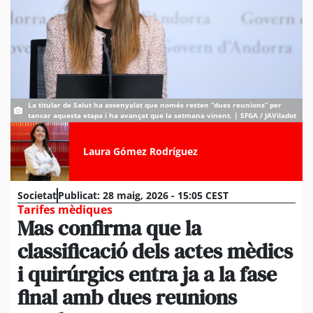
La titular de Salut ha assenyalat que només resten “dues reunions” per
tancar aquesta etapa i ha avançat que la setmana vinent. | SFGA / JAViladot
Laura Gómez Rodríguez
Societat
Publicat:
28 maig, 2026 - 15:05 CEST
Tarifes mèdiques
Mas confirma que la
classificació dels actes mèdics
i quirúrgics entra ja a la fase
final amb dues reunions