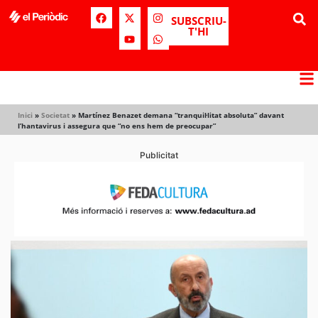
SUBSCRIU-
T'HI
Inici
»
Societat
»
Martínez Benazet demana “tranquil·litat absoluta” davant
l’hantavirus i assegura que “no ens hem de preocupar”
Publicitat