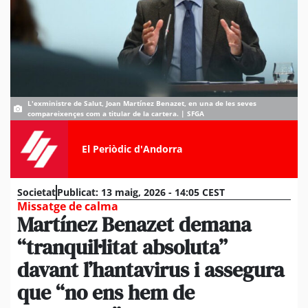
L'exministre de Salut, Joan Martínez Benazet, en una de les seves
compareixençes com a titular de la cartera. | SFGA
El Periòdic d'Andorra
Societat
Publicat:
13 maig, 2026 - 14:05 CEST
Missatge de calma
Martínez Benazet demana
“tranquil·litat absoluta”
davant l’hantavirus i assegura
que “no ens hem de