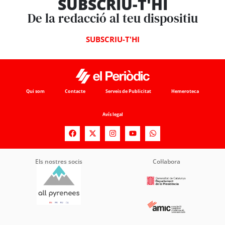
SUBSCRIU-T'HI
De la redacció al teu dispositiu
SUBSCRIU-T'HI
Qui som
Contacte
Serveis de Publicitat
Hemeroteca
Avís legal
Els nostres socis
Col·labora