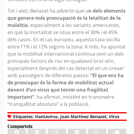
Tot i això, Benazet ha advertit que u
n dels elements
que genera més preocupació és la letalitat de la
malaltia
, especialment a les variants americanes,
en què la mortalitat se situa entre el 30% i el 45%
dels casos. En el cas europeu, aquesta taxa oscil·la
entre l’1% i el 12% segons la zona. A més, ha apuntat
que la mobilitat internacional continua sent un dels
principals factors de risc en qualsevol brot víric,
especialment després del cas detectat en un creuer
amb passatgers de diferents països:
“El que ens ha
de preocupar és la forma de mobilitat actual
davant d’un virus que tenim una fragilitat
important”
, ha afirmat, insistint en transmetre
“tranquil·litat absoluta” a la població.
Etiquetes:
Hantavirus
,
Joan Martínez Benazet
,
Virus
Comparteix