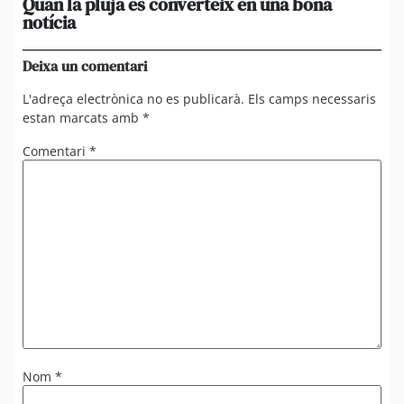
Quan la pluja es converteix en una bona
[A
notícia
in
ca
Deixa un comentari
L'adreça electrònica no es publicarà.
Els camps necessaris
estan marcats amb
*
Comentari
*
Nom
*