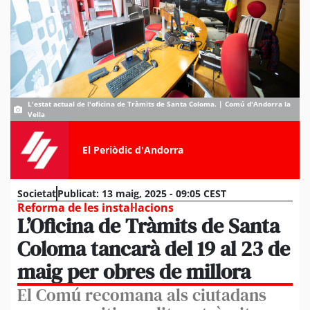
L'estat actual de l'oficina de Tràmits de Santa Coloma. | Comú d'Andorra la
Vella
El Periòdic d'Andorra
Societat
Publicat:
13 maig, 2025 - 09:05 CEST
Reforma de les instal·lacions
L’Oficina de Tràmits de Santa
Coloma tancarà del 19 al 23 de
maig per obres de millora
El Comú recomana als ciutadans