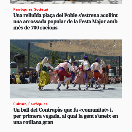
Parròquies
,
Societat
Una relluïda plaça del Poble s’estrena acollint
una arrossada popular de la Festa Major amb
més de 700 racions
Cultura
,
Parròquies
Un ball del Contrapàs que fa «comunitat» i,
per primera vegada, al qual la gent s’uneix en
una rotllana gran