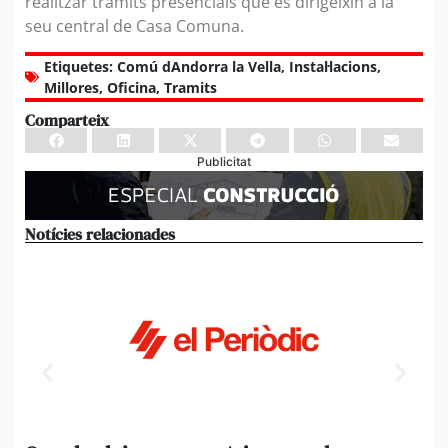
realitzar tràmits presencials que es dirigeixin a la
seu central de Casa Comuna.
Etiquetes:
Comú dAndorra la Vella
,
Instal·lacions
,
Millores
,
Oficina
,
Tramits
Comparteix
Publicitat
Notícies relacionades