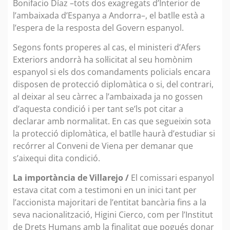
Bonifacio Díaz –tots dos exagregats d’Interior de
l’ambaixada d’Espanya a Andorra–, el batlle està a
l’espera de la resposta del Govern espanyol.
Segons fonts properes al cas, el ministeri d’Afers
Exteriors andorrà ha sol·licitat al seu homònim
espanyol si els dos comandaments policials encara
disposen de protecció diplomàtica o si, del contrari,
al deixar al seu càrrec a l’ambaixada ja no gossen
d’aquesta condició i per tant se’ls pot citar a
declarar amb normalitat. En cas que segueixin sota
la protecció diplomàtica, el batlle haurà d’estudiar si
recórrer al Conveni de Viena per demanar que
s’aixequi dita condició.
La importància de Villarejo /
El comissari espanyol
estava citat com a testimoni en un inici tant per
l’accionista majoritari de l’entitat bancària fins a la
seva nacionalització, Higini Cierco, com per l’Institut
de Drets Humans amb la finalitat que pogués donar