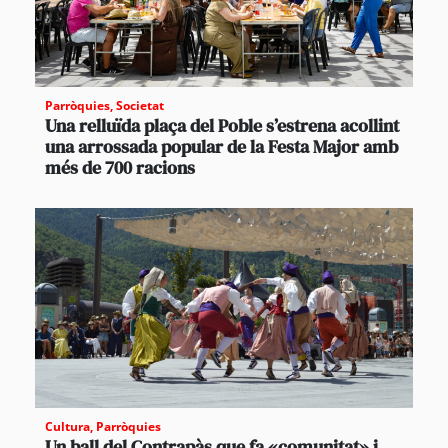
Parròquies
,
Societat
Una relluïda plaça del Poble s’estrena acollint
una arrossada popular de la Festa Major amb
més de 700 racions
Cultura
,
Parròquies
Un ball del Contrapàs que fa «comunitat» i,