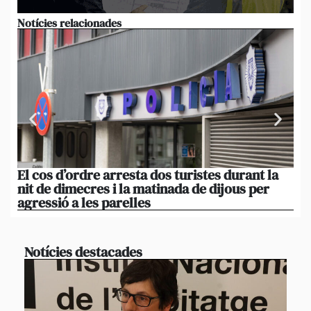
Notícies relacionades
El cos d’ordre arresta dos turistes durant la
El
nit de dimecres i la matinada de dijous per
de
agressió a les parelles
pr
Notícies destacades