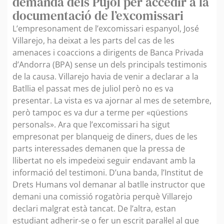
demanda dels Pujol per accedir a la
documentació de l’excomissari
L’empresonament de l’excomissari espanyol, José
Villarejo, ha deixat a les parts del cas de les
amenaces i coaccions a dirigents de Banca Privada
d’Andorra (BPA) sense un dels principals testimonis
de la causa. Villarejo havia de venir a declarar a la
Batllia el passat mes de juliol però no es va
presentar. La vista es va ajornar al mes de setembre,
però tampoc es va dur a terme per «qüestions
personals». Ara que l’excomissari ha sigut
empresonat per blanqueig de diners, dues de les
parts interessades demanen que la pressa de
llibertat no els impedeixi seguir endavant amb la
informació del testimoni. D’una banda, l’Institut de
Drets Humans vol demanar al batlle instructor que
demani una comissió rogatòria perquè Villarejo
declari malgrat està tancat. De l’altra, estan
estudiant adherir-se o fer un escrit paral·lel al que