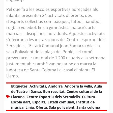
Pel que fa a les escoles esportives adreçades als
infants, presenten 24 activitats diferents, des
d’esports col·lectius com bàsquet, futbol, handbol,
rugbi o voleibol, fins a gimnàstica, natació, arts
marcials i disciplines individuals. Aquestes activitats
s’oferiran a les instal·lacions del Centre esportiu dels
Serradells, l’Estadi Comunal Joan Samarra Vila i la
sala Polivalent de la plaça del Poble, i el comú
preveu acollir un total de 1.200 usuaris a la setmana.
Justament ahir també van posar-se en marxa la
ludoteca de Santa Coloma i el casal d’infants El
Llamp.
Etiquetes:
Activitats
,
Andorra
,
Andorra la vella
,
Aula
de Teatre i Dansa
,
Bon resultat
,
Centre cultural de la
Llacuna
,
Centre Esportiu dels Serradells
,
Cultura
,
Escola dart
,
Esports
,
Estadi comunal
,
Institut de
musica
,
Linia
,
Oferta
,
Sala polivalent
,
Santa coloma