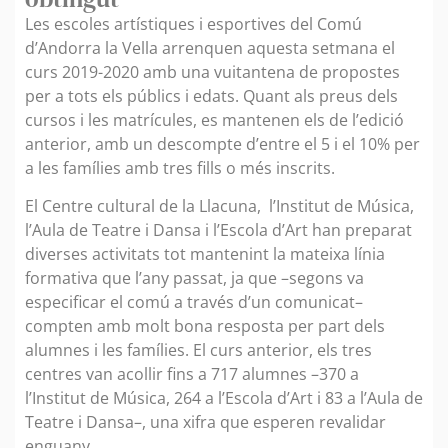
Les escoles artístiques i esportives del Comú
d’Andorra la Vella arrenquen aquesta setmana el
curs 2019-2020 amb una vuitantena de propostes
per a tots els públics i edats. Quant als preus dels
cursos i les matrícules, es mantenen els de l’edició
anterior, amb un descompte d’entre el 5 i el 10% per
a les famílies amb tres fills o més inscrits.
El Centre cultural de la Llacuna, l’Institut de Música,
l’Aula de Teatre i Dansa i l’Escola d’Art han preparat
diverses activitats tot mantenint la mateixa línia
formativa que l’any passat, ja que –segons va
especificar el comú a través d’un comunicat–
compten amb molt bona resposta per part dels
alumnes i les famílies. El curs anterior, els tres
centres van acollir fins a 717 alumnes –370 a
l’Institut de Música, 264 a l’Escola d’Art i 83 a l’Aula de
Teatre i Dansa–, una xifra que esperen revalidar
enguany.