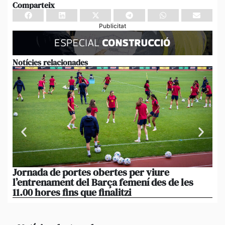
Comparteix
Publicitat
Notícies relacionades
Jornada de portes obertes per viure
La
l’entrenament del Barça femení des de les
tu
11.00 hores fins que finalitzi
que