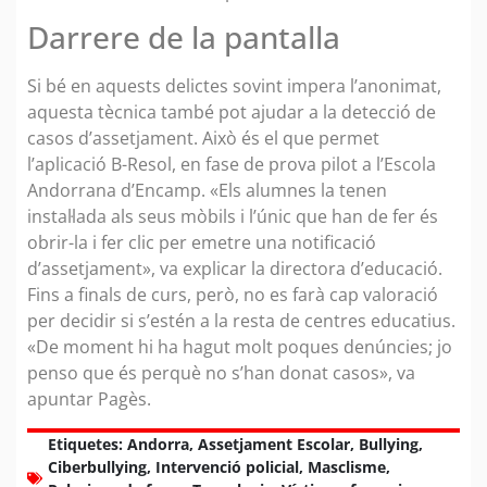
Darrere de la pantalla
Si bé en aquests delictes sovint impera l’anonimat,
aquesta tècnica també pot ajudar a la detecció de
casos d’assetjament. Això és el que permet
l’aplicació B-Resol, en fase de prova pilot a l’Escola
Andorrana d’Encamp. «Els alumnes la tenen
instal·lada als seus mòbils i l’únic que han de fer és
obrir-la i fer clic per emetre una notificació
d’assetjament», va explicar la directora d’educació.
Fins a finals de curs, però, no es farà cap valoració
per decidir si s’estén a la resta de centres educatius.
«De moment hi ha hagut molt poques denúncies; jo
penso que és perquè no s’han donat casos», va
apuntar Pagès.
Etiquetes:
Andorra
,
Assetjament Escolar
,
Bullying
,
Ciberbullying
,
Intervenció policial
,
Masclisme
,