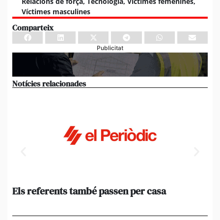
Relacions de força
,
Tecnologia
,
Víctimes femenines
,
Víctimes masculines
Comparteix
Publicitat
Notícies relacionades
Els referents també passen per casa
El
de
en 