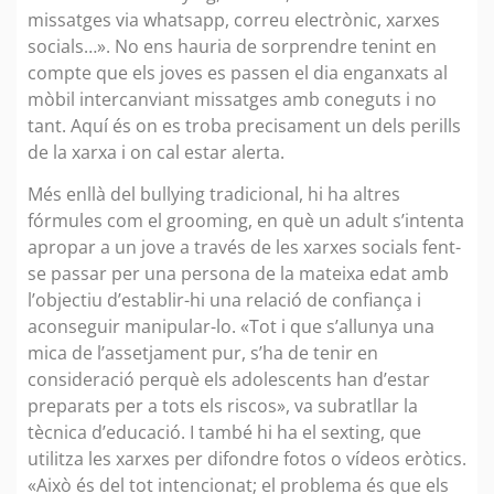
missatges via whatsapp, correu electrònic, xarxes
socials…». No ens hauria de sorprendre tenint en
compte que els joves es passen el dia enganxats al
mòbil intercanviant missatges amb coneguts i no
tant. Aquí és on es troba precisament un dels perills
de la xarxa i on cal estar alerta.
Més enllà del bullying tradicional, hi ha altres
fórmules com el grooming, en què un adult s’intenta
apropar a un jove a través de les xarxes socials fent-
se passar per una persona de la mateixa edat amb
l’objectiu d’establir-hi una relació de confiança i
aconseguir manipular-lo. «Tot i que s’allunya una
mica de l’assetjament pur, s’ha de tenir en
consideració perquè els adolescents han d’estar
preparats per a tots els riscos», va subratllar la
tècnica d’educació. I també hi ha el sexting, que
utilitza les xarxes per difondre fotos o vídeos eròtics.
«Això és del tot intencionat; el problema és que els