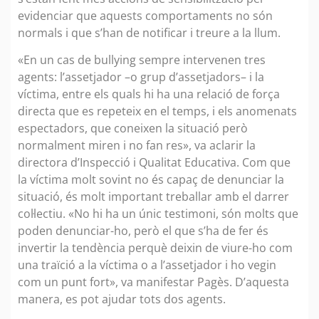
evidenciar que aquests comportaments no són
normals i que s’han de notificar i treure a la llum.
«En un cas de bullying sempre intervenen tres
agents: l’assetjador –o grup d’assetjadors– i la
víctima, entre els quals hi ha una relació de força
directa que es repeteix en el temps, i els anomenats
espectadors, que coneixen la situació però
normalment miren i no fan res», va aclarir la
directora d’Inspecció i Qualitat Educativa. Com que
la víctima molt sovint no és capaç de denunciar la
situació, és molt important treballar amb el darrer
col·lectiu. «No hi ha un únic testimoni, són molts que
poden denunciar-ho, però el que s’ha de fer és
invertir la tendència perquè deixin de viure-ho com
una traïció a la víctima o a l’assetjador i ho vegin
com un punt fort», va manifestar Pagès. D’aquesta
manera, es pot ajudar tots dos agents.