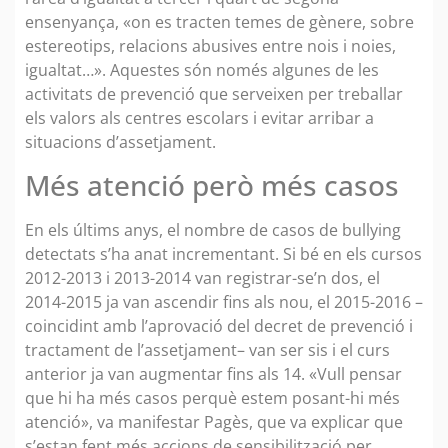
ensenyança, «on es tracten temes de gènere, sobre
estereotips, relacions abusives entre nois i noies,
igualtat…». Aquestes són només algunes de les
activitats de prevenció que serveixen per treballar
els valors als centres escolars i evitar arribar a
situacions d’assetjament.
Més atenció però més casos
En els últims anys, el nombre de casos de bullying
detectats s’ha anat incrementant. Si bé en els cursos
2012-2013 i 2013-2014 van registrar-se’n dos, el
2014-2015 ja van ascendir fins als nou, el 2015-2016 –
coincidint amb l’aprovació del decret de prevenció i
tractament de l’assetjament– van ser sis i el curs
anterior ja van augmentar fins als 14. «Vull pensar
que hi ha més casos perquè estem posant-hi més
atenció», va manifestar Pagès, que va explicar que
s’estan fent més accions de sensibilització per