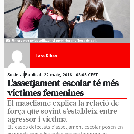
Un grup de noies utilitzen el mòbil durant l’hora de pati.
Lara Ribas
Societat
Publicat:
22 maig, 2018 - 03:05 CEST
L’assetjament escolar té més
víctimes femenines
El masclisme explica la relació de
força que sovint s’estableix entre
agressor i víctima
Els casos detectats d’assetjament escolar posen en
evidència que a les aules encara imperen les