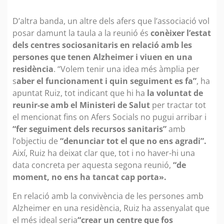
D’altra banda, un altre dels afers que l’associació vol
posar damunt la taula a la reunió és
conèixer l’estat
dels centres sociosanitaris en relació amb les
persones que tenen Alzheimer i viuen en una
residència
. “Volem tenir una idea més àmplia per
s
aber el funcionament i quin seguiment es fa”
, ha
apuntat Ruiz, tot indicant que hi ha
la voluntat de
reunir-se amb el Ministeri de Salut
per tractar tot
el mencionat fins on Afers Socials no pugui arribar i
“fer seguiment dels recursos sanitaris”
amb
l’objectiu de
“denunciar tot el que no ens agradi”.
Així, Ruiz ha deixat clar que, tot i no haver-hi una
data concreta per aquesta segona reunió,
“de
moment, no ens ha tancat cap porta».
En relació amb la convivència de les persones amb
Alzheimer en una residència, Ruiz ha assenyalat que
el més ideal seria
“crear un centre que fos