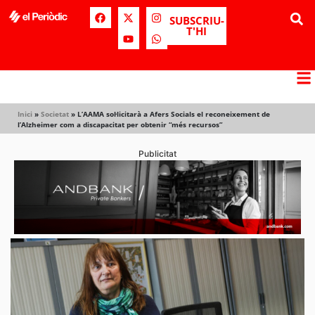
SUBSCRIU-
T'HI
Inici
»
Societat
»
L’AAMA sol·licitarà a Afers Socials el reconeixement de
l’Alzheimer com a discapacitat per obtenir “més recursos”
Publicitat