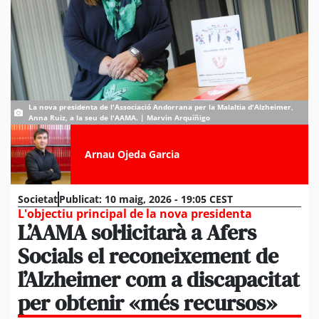
La nova presidenta de l'Associació Andorrana per la Malaltia d'Alzheimer,
Anna Ruiz, a la seu de l'AAMA. | Marvin Arquíñigo
Arnau Ojeda Garcia
Societat
Publicat:
10 maig, 2026 - 19:05 CEST
L'objectiu principal de la nova presidenta
L’AAMA sol·licitarà a Afers
Socials el reconeixement de
l’Alzheimer com a discapacitat
per obtenir «més recursos»