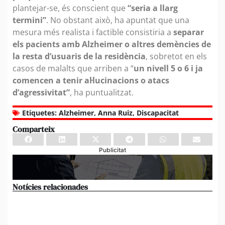
plantejar-se, és conscient que
“seria a llarg
termini”
. No obstant això, ha apuntat que una
mesura més realista i factible consistiria a
separar
els pacients amb Alzheimer o altres demències de
la resta d’usuaris de la residència
, sobretot en els
casos de malalts que arriben a “
un nivell 5 o 6 i ja
comencen a tenir al·lucinacions o atacs
d’agressivitat”
, ha puntualitzat.
Etiquetes:
Alzheimer
,
Anna Ruiz
,
Discapacitat
Comparteix
Publicitat
Notícies relacionades