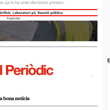
ue «ja hi ha unes decisions preses».
Grifols
,
Laboratori p3
,
Reunió pública
Publicitat
E
a bona notícia
[Amb 
acomp