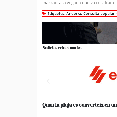
marxa», a la vegada que va recalcar q
Etiquetes:
Andorra
,
Consulta popular
,
Notícies relacionades
Quan la pluja es converteix en un