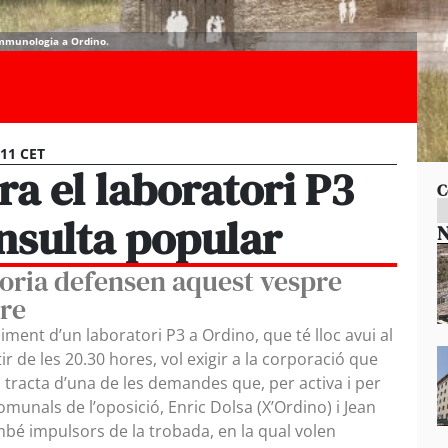
 immunologia a Ordino.
:11 CET
ra el laboratori P3
C
nsulta popular
N
noria defensen aquest vespre
tre
iment d’un laboratori P3 a Ordino, que té lloc avui al
 de les 20.30 hores, vol exigir a la corporació que
 tracta d’una de les demandes que, per activa i per
omunals de l’oposició, Enric Dolsa (X’Ordino) i Jean
é impulsors de la trobada, en la qual volen