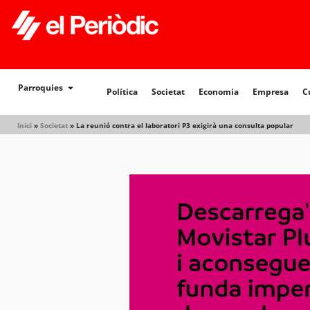
Política
Societat
Economia
Empresa
Cultur
Parroquies
Política
Societat
Economia
Empresa
C
Inici
»
Societat
»
La reunió contra el laboratori P3 exigirà una consulta popular