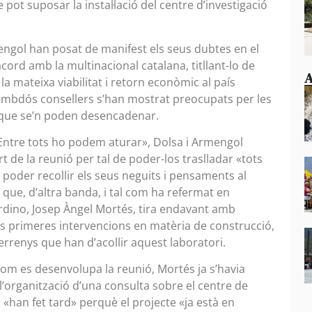
 pot suposar la instal·lació del centre d’investigació
ngol han posat de manifest els seus dubtes en el
acord amb la multinacional catalana, titllant-lo de
A
la mateixa viabilitat i retorn econòmic al país
, ambdós consellers s’han mostrat preocupats per les
 que se’n poden desencadenar.
Entre tots ho podem aturar», Dolsa i Armengol
t de la reunió per tal de poder-los traslladar «tots
r poder recollir els seus neguits i pensaments al
 que, d’altra banda, i tal com ha refermat en
rdino, Josep Àngel Mortés, tira endavant amb
t les primeres intervencions en matèria de construcció,
terrenys que han d’acollir aquest laboratori.
com es desenvolupa la reunió, Mortés ja s’havia
l’organització d’una consulta sobre el centre de
 «han fet tard» perquè el projecte «ja està en