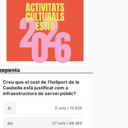
nquesta
Creu que el cost de l’heliport de la
Caubella està justificat com a
infraestructura de servei públic?
Si
vídeos] L’arribada d’una esperada i intensa tempesta
anyada de calamarsa no dona treva
No