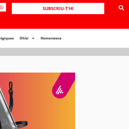
ues
Oh!si
Hemeroteca
SUBSCRIU-T'HI
lògiques
Oh!si
Hemeroteca