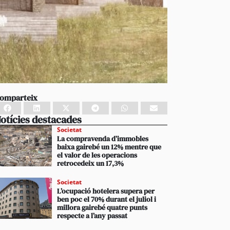
omparteix
otícies destacades
Societat
La compravenda d’immobles
baixa gairebé un 12% mentre que
el valor de les operacions
retrocedeix un 17,3%
Societat
L’ocupació hotelera supera per
ben poc el 70% durant el juliol i
millora gairebé quatre punts
respecte a l’any passat