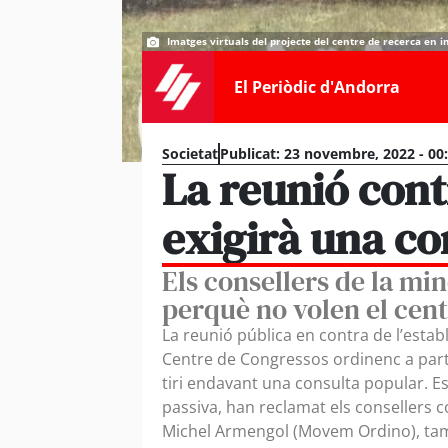
Imatges virtuals del projecte del centre de recerca en
El Periòdic d'Andorra
Societat
Publicat:
23 novembre, 2022 - 00
La reunió cont
exigirà una co
Els consellers de la mi
perquè no volen el cen
La reunió pública en contra de l’establ
Centre de Congressos ordinenc a partir
tiri endavant una consulta popular. Es
passiva, han reclamat els consellers c
Michel Armengol (Movem Ordino), tamb