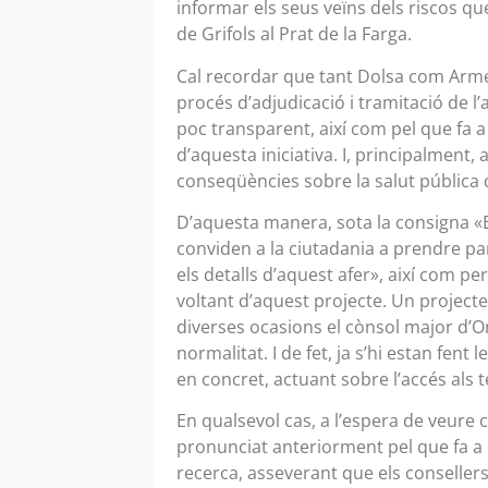
informar els seus veïns dels riscos que
de Grifols al Prat de la Farga.
Cal recordar que tant Dolsa com Arme
procés d’adjudicació i tramitació de l’
poc transparent, així com pel que fa a 
d’aquesta iniciativa. I, principalment
conseqüències sobre la salut pública
D’aquesta manera, sota la consigna «
conviden a la ciutadania a prendre par
els detalls d’aquest afer», així com pe
voltant d’aquest projecte. Un projecte
diverses ocasions el cònsol major d’O
normalitat. I de fet, ja s’hi estan fen
en concret, actuant sobre l’accés als 
En qualsevol cas, a l’espera de veure 
pronunciat anteriorment pel que fa a 
recerca, asseverant que els consellers