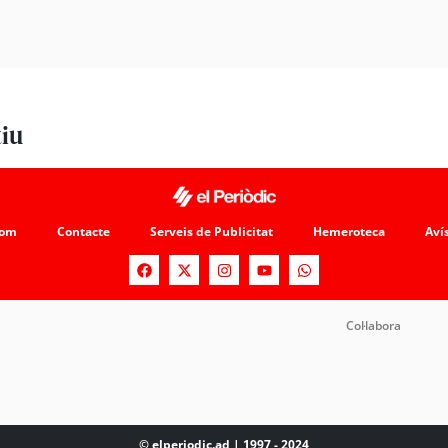
tiu
som
Contacte
Serveis de Publicitat
Hemeroteca
Avís
Col·labora
© elperiodic.ad | 1997 - 2024