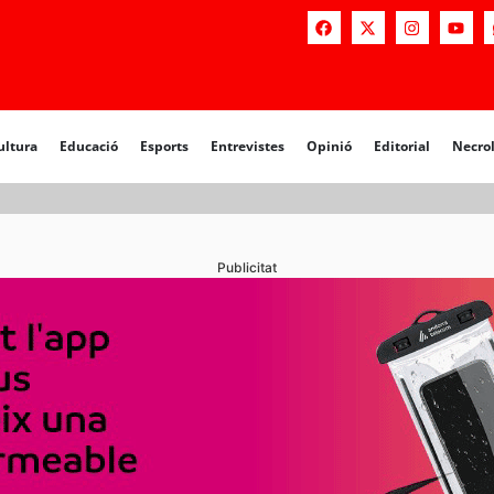
a
Educació
Esports
Entrevistes
Opinió
Editorial
Necrològiq
ultura
Educació
Esports
Entrevistes
Opinió
Editorial
Necro
Publicitat