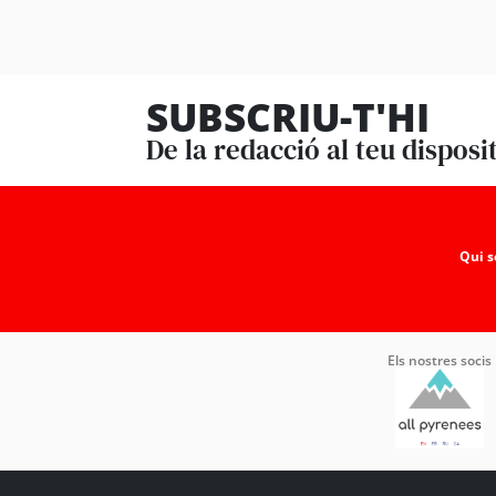
SUBSCRIU-T'HI
De la redacció al teu disposi
Qui 
Els nostres socis