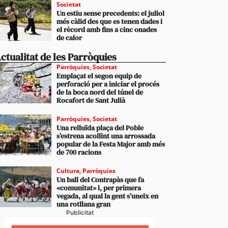
Societat
Un estiu sense precedents: el juliol
més càlid des que es tenen dades i
el rècord amb fins a cinc onades
de calor
ctualitat de les Parròquies
Parròquies
,
Societat
Emplaçat el segon equip de
perforació per a iniciar el procés
de la boca nord del túnel de
Rocafort de Sant Julià
Parròquies
,
Societat
Una relluïda plaça del Poble
s’estrena acollint una arrossada
popular de la Festa Major amb més
de 700 racions
Cultura
,
Parròquies
Un ball del Contrapàs que fa
«comunitat» i, per primera
vegada, al qual la gent s’uneix en
una rotllana gran
Publicitat