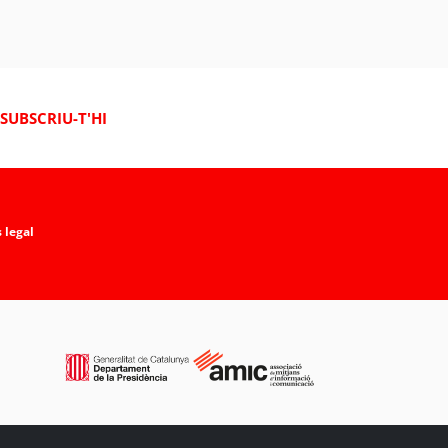
SUBSCRIU-T'HI
 legal