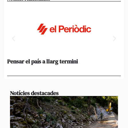
Pensar el país a llarg termini
Em
ini
Ro
Notícies destacades