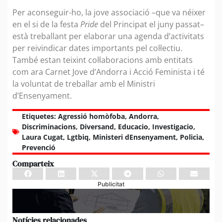
Per aconseguir-ho, la jove associació –que va néixer
en el si de la festa
Pride
del Principat el juny passat–
està treballant per elaborar una agenda d’activitats
per reivindicar dates importants pel col·lectiu.
També estan teixint col·laboracions amb entitats
com ara Carnet Jove d’Andorra i Acció Feminista i té
la voluntat de treballar amb el Ministri
d’Ensenyament.
Etiquetes:
Agressió homòfoba
,
Andorra
,
Discriminacions
,
Diversand
,
Educacio
,
Investigacio
,
Laura Cugat
,
Lgtbiq
,
Ministeri dEnsenyament
,
Policia
,
Prevenció
Comparteix
Publicitat
Notícies relacionades