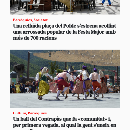
Parròquies
,
Societat
Una relluïda plaça del Poble s’estrena acollint
una arrossada popular de la Festa Major amb
més de 700 racions
Cultura
,
Parròquies
Un ball del Contrapàs que fa «comunitat» i,
per primera vegada, al qual la gent s’uneix en