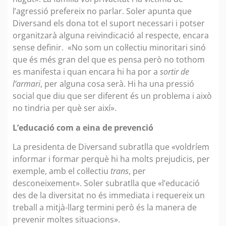
l’agressió prefereix no parlar. Soler apunta que
Diversand els dona tot el suport necessari i potser
organitzarà alguna reivindicació al respecte, encara
sense definir. «No som un col·lectiu minoritari sinó
que és més gran del que es pensa però no tothom
es manifesta i quan encara hi ha por a
sortir de
l’armari
, per alguna cosa serà. Hi ha una pressió
social que diu que ser diferent és un problema i això
no tindria per què ser així».
L’educació com a eina de prevenció
La presidenta de Diversand subratlla que «voldríem
informar i formar perquè hi ha molts prejudicis, per
exemple, amb el col·lectiu
trans
, per
desconeixement». Soler subratlla que «l’educació
des de la diversitat no és immediata i requereix un
treball a mitjà-llarg termini però és la manera de
prevenir moltes situacions».