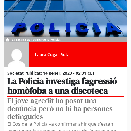
La façana de l’edifici de la Policia.
Laura Cugat Ruiz
Societat
Publicat:
14 gener, 2020 - 02:01 CET
La Policia investiga l’agressió
homòfoba a una discoteca
El jove agredit ha posat una
denúncia però no hi ha persones
detingudes
El Cos de la Policia va confirmar ahir que s’estan
investigant les causes i els autors de l’agressió de