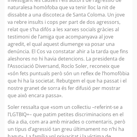
naturalesa homòfoba que va tenir lloc la nit de
dissabte a una discoteca de Santa Coloma. Un jove
va rebre insults i cops per part de dos agressors,
relat que s’ha difós a les xarxes socials gràcies al
testimoni de l’amiga que acompanyava al jove
agredit, el qual aquest diumenge va posar una
denúncia. El Cos va constatar ahir a la tarda que fins
aleshores no hi havia detencions. La presidenta de
l’Associació Diversand, Rocío Soler, reconeix que
«són fets puntuals però són un reflex de l’homofòbia
que hi ha la societat. Rebutgem el que ha passat i el
nostre granet de sorra és fer difusió per mostrar
que això encara passa».
Soler ressalta que «som un col·lectiu –referint-se a
l’LGTBIQ+– que patim petites discriminacions en el
dia a dia, com ara amb mirades o comentaris, però
un tipus d’agressió tan greu últimament no n’hi ha
hagut». La família vol privacitat i la víctima de