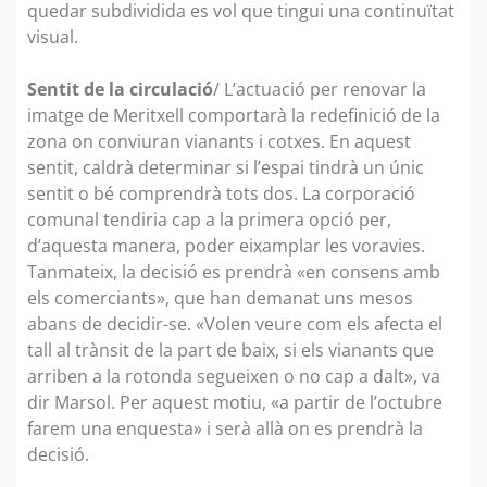
quedar subdividida es vol que tingui una continuïtat
visual.
Sentit de la circulació
/ L’actuació per renovar la
imatge de Meritxell comportarà la redefinició de la
zona on conviuran vianants i cotxes. En aquest
sentit, caldrà determinar si l’espai tindrà un únic
sentit o bé comprendrà tots dos. La corporació
comunal tendiria cap a la primera opció per,
d’aquesta manera, poder eixamplar les voravies.
Tanmateix, la decisió es prendrà «en consens amb
els comerciants», que han demanat uns mesos
abans de decidir-se. «Volen veure com els afecta el
tall al trànsit de la part de baix, si els vianants que
arriben a la rotonda segueixen o no cap a dalt», va
dir Marsol. Per aquest motiu, «a partir de l’octubre
farem una enquesta» i serà allà on es prendrà la
decisió.