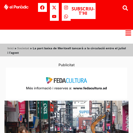
SUBSCRIU-
T'HI
Inici
»
Societat
»
La part baixa de Meritxell tancarà a la circulació entre el juliol
i l’agost
Publicitat