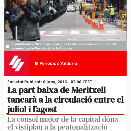
El punt final de Vivand on, a partir de l’estiu, es donarà continuïtat a la
peatonalització fins a la pl. de la Rotonda.
El Periòdic d'Andorra
Societat
Publicat:
6 juny, 2016 - 03:06 CEST
La part baixa de Meritxell
tancarà a la circulació entre el
juliol i l’agost
La cònsol major de la capital dóna
el vistiplau a la peatonalització