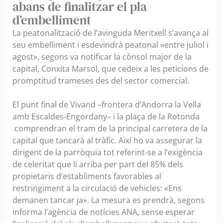
abans de finalitzar el pla
d’embelliment
La peatonalització de l’avinguda Meritxell s’avança al
seu embelliment i esdevindrà peatonal «entre juliol i
agost», segons va notificar la cònsol major de la
capital, Conxita Marsol, que cedeix a les peticions de
promptitud trameses des del sector comercial.
El punt final de Vivand –frontera d’Andorra la Vella
amb Escaldes-Engordany– i la plaça de la Rotonda
comprendran el tram de la principal carretera de la
capital que tancarà al tràfic. Així ho va assegurar la
dirigent de la parròquia tot referint-se a l’exigència
de celeritat que li arriba per part del 85% dels
propietaris d’establiments favorables al
restringiment a la circulació de vehicles: «Ens
demanen tancar ja». La mesura es prendrà, segons
informa l’agència de notícies ANA, sense esperar