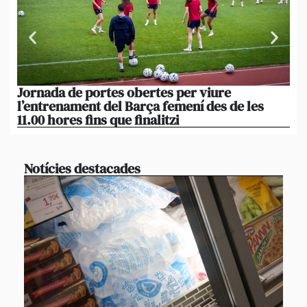
Jornada de portes obertes per viure
La
l’entrenament del Barça femení des de les
tu
11.00 hores fins que finalitzi
que
Notícies destacades