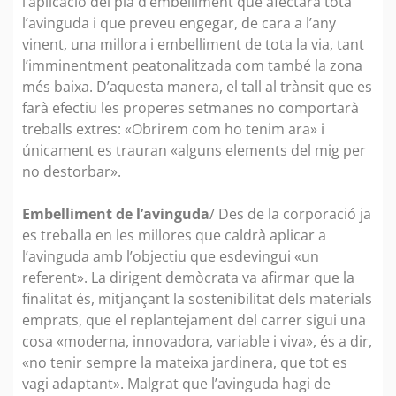
l’aplicació del pla d’embelliment que afectarà tota
l’avinguda i que preveu engegar, de cara a l’any
vinent, una millora i embelliment de tota la via, tant
l’imminentment peatonalitzada com també la zona
més baixa. D’aquesta manera, el tall al trànsit que es
farà efectiu les properes setmanes no comportarà
treballs extres: «Obrirem com ho tenim ara» i
únicament es trauran «alguns elements del mig per
no destorbar».
Embelliment de l’avinguda
/ Des de la corporació ja
es treballa en les millores que caldrà aplicar a
l’avinguda amb l’objectiu que esdevingui «un
referent». La dirigent demòcrata va afirmar que la
finalitat és, mitjançant la sostenibilitat dels materials
emprats, que el replantejament del carrer sigui una
cosa «moderna, innovadora, variable i viva», és a dir,
«no tenir sempre la mateixa jardinera, que tot es
vagi adaptant». Malgrat que l’avinguda hagi de