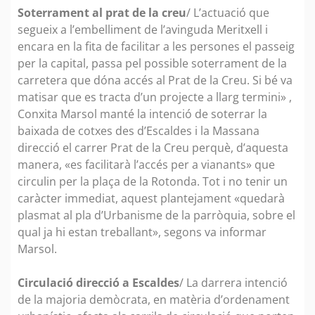
Soterrament al prat de la creu
/ L’actuació que
segueix a l’embelliment de l’avinguda Meritxell i
encara en la fita de facilitar a les persones el passeig
per la capital, passa pel possible soterrament de la
carretera que dóna accés al Prat de la Creu. Si bé va
matisar que es tracta d’un projecte a llarg termini» ,
Conxita Marsol manté la intenció de soterrar la
baixada de cotxes des d’Escaldes i la Massana
direcció el carrer Prat de la Creu perquè, d’aquesta
manera, «es facilitarà l’accés per a vianants» que
circulin per la plaça de la Rotonda. Tot i no tenir un
caràcter immediat, aquest plantejament «quedarà
plasmat al pla d’Urbanisme de la parròquia, sobre el
qual ja hi estan treballant», segons va informar
Marsol.
Circulació direcció a Escaldes
/ La darrera intenció
de la majoria demòcrata, en matèria d’ordenament