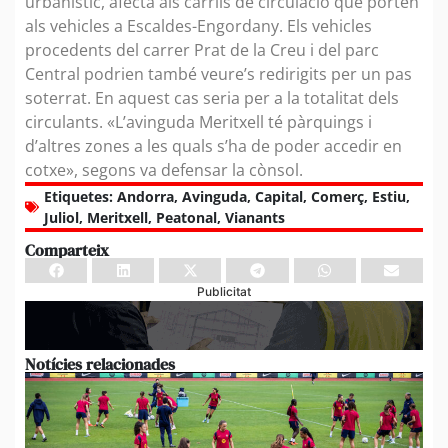
urbanístic, afecta als carrils de circulació que porten
als vehicles a Escaldes-Engordany. Els vehicles
procedents del carrer Prat de la Creu i del parc
Central podrien també veure’s redirigits per un pas
soterrat. En aquest cas seria per a la totalitat dels
circulants. «L’avinguda Meritxell té pàrquings i
d’altres zones a les quals s’ha de poder accedir en
cotxe», segons va defensar la cònsol.
Etiquetes:
Andorra
,
Avinguda
,
Capital
,
Comerç
,
Estiu
,
Juliol
,
Meritxell
,
Peatonal
,
Vianants
Comparteix
Publicitat
Notícies relacionades