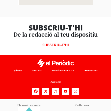
SUBSCRIU-T'HI
De la redacció al teu dispositiu
SUBSCRIU-T'HI
Qui som
Contacte
Serveis de Publicitat
Hemeroteca
Avís legal
Els nostres socis
Col·labora