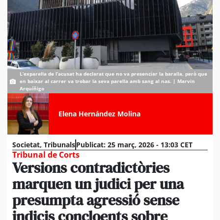
L’exparella de l’acusat ha declarat que no va presenciar la baralla, però que
en baixar al carrer va trobar la seva parella amb sang al nas. | Marvin
Arquíñigo
Elena Hernández Molina
Societat
,
Tribunals
Publicat:
25 març, 2026 - 13:03 CET
Tribunal de Corts
Versions contradictòries
marquen un judici per una
presumpta agressió sense
indicis concloents sobre