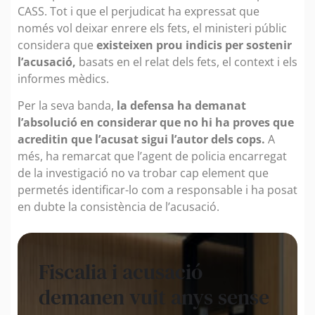
CASS. Tot i que el perjudicat ha expressat que
només vol deixar enrere els fets, el ministeri públic
considera que
existeixen prou indicis per sostenir
l’acusació,
basats en el relat dels fets, el context i els
informes mèdics.
Per la seva banda,
la defensa ha demanat
l’absolució en considerar que no hi ha proves que
acreditin que l’acusat sigui l’autor dels cops.
A
més, ha remarcat que l’agent de policia encarregat
de la investigació no va trobar cap element que
permetés identificar-lo com a responsable i ha posat
en dubte la consistència de l’acusació.
Fiscalia i acusació
demanen vuit anys sense