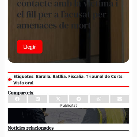
contacte amb la víctima i
el fill per a l’acusat per
amenaces de mort
Llegir
Etiquetes:
Baralla
,
Batllia
,
Fiscalia
,
Tribunal de Corts
,
Vista oral
Comparteix
Publicitat
Notícies relacionades