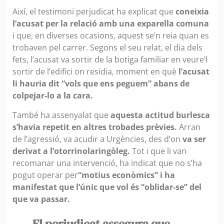
Així, el testimoni perjudicat ha explicat que
coneixia
l’acusat per la relació amb una exparella comuna
i que, en diverses ocasions, aquest se’n reia quan es
trobaven pel carrer. Segons el seu relat, el dia dels
fets, l’acusat va sortir de la botiga familiar en veure’l
sortir de l’edifici on residia, moment en què
l’acusat
li hauria dit “vols que ens peguem” abans de
colpejar-lo a la cara.
També ha assenyalat que
aquesta actitud burlesca
s’havia repetit en altres trobades prèvies.
Arran
de l’agressió, va acudir a Urgències, des d’on
va ser
derivat a l’otorrinolaringòleg.
Tot i que li van
recomanar una intervenció, ha indicat que no s’ha
pogut operar per
“motius econòmics” i ha
manifestat que l’únic que vol és “oblidar-se” del
que va passar.
El perjudicat assegura que