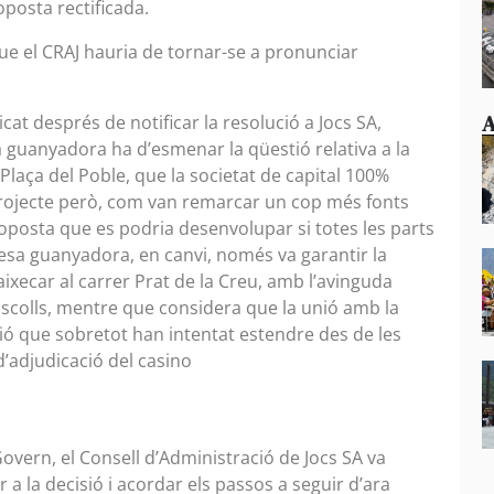
oposta rectificada.
ue el CRAJ hauria de tornar-se a pronunciar
A
at després de notificar la resolució a Jocs SA,
a guanyadora ha d’esmenar la qüestió relativa a la
 Plaça del Poble, que la societat de capital 100%
rojecte però, com van remarcar un cop més fonts
posta que es podria desenvolupar si totes les parts
esa guanyadora, en canvi, només va garantir la
ixecar al carrer Prat de la Creu, amb l’avinguda
 Escolls, mentre que considera que la unió amb la
sió que sobretot han intentat estendre des de les
’adjudicació del casino
overn, el Consell d’Administració de Jocs SA va
r a la decisió i acordar els passos a seguir d’ara