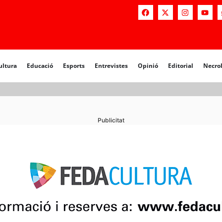
a
Educació
Esports
Entrevistes
Opinió
Editorial
Necrològiq
ultura
Educació
Esports
Entrevistes
Opinió
Editorial
Necro
Publicitat