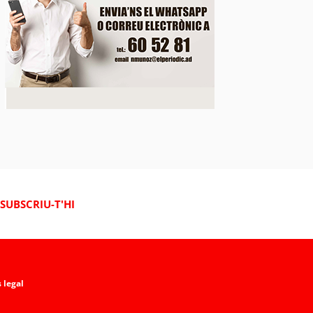
SUBSCRIU-T'HI
 legal