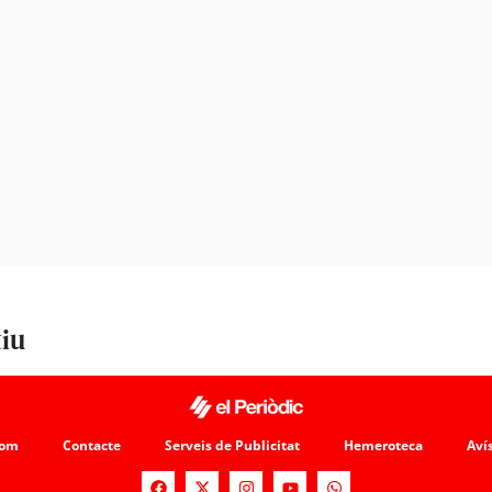
tiu
som
Contacte
Serveis de Publicitat
Hemeroteca
Avís