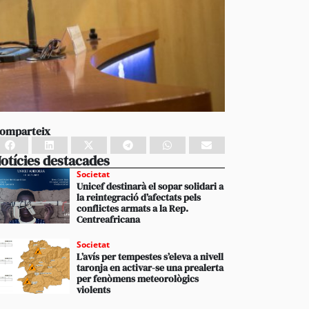
omparteix
otícies destacades
Societat
Unicef destinarà el sopar solidari a
la reintegració d’afectats pels
conflictes armats a la Rep.
Centreafricana
Societat
L’avís per tempestes s’eleva a nivell
taronja en activar-se una prealerta
per fenòmens meteorològics
violents