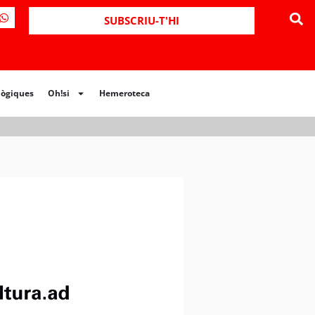
ues
Oh!si
Hemeroteca
SUBSCRIU-T'HI
lògiques
Oh!si
Hemeroteca