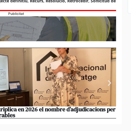
jecte definitiu
,
Recurs
,
Resolucio
,
Retrocedir
,
Sol·licitud de
Publicitat
triplica en 2026 el nombre d’adjudicacions per
La co
rables
opera