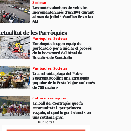
Societat
Les matriculacions de vehicles
incrementen més d’un 19% durant
el mes de juliol i s’enfilen fins a les
614
ctualitat de les Parròquies
Parròquies
,
Societat
Emplaçat el segon equip de
perforació per a iniciar el procés
de la boca nord del túnel de
Rocafort de Sant Julià
Parròquies
,
Societat
Una relluïda plaça del Poble
s’estrena acollint una arrossada
popular de la Festa Major amb més
de 700 racions
Cultura
,
Parròquies
Un ball del Contrapàs que fa
«comunitat» i, per primera
vegada, al qual la gent s’uneix en
una rotllana gran
Publicitat