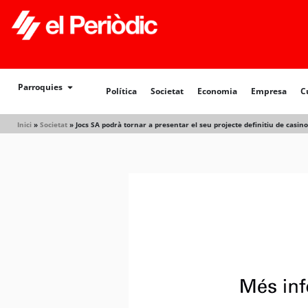
Política
Societat
Economia
Empresa
Cultur
Parroquies
Política
Societat
Economia
Empresa
C
Inici
»
Societat
»
Jocs SA podrà tornar a presentar el seu projecte definitiu de casino