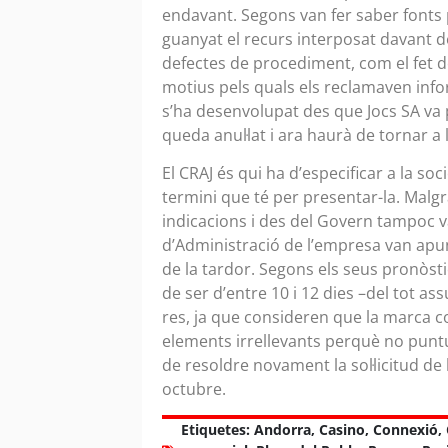
endavant. Segons van fer saber fonts
guanyat el recurs interposat davant de
defectes de procediment, com el fet 
motius pels quals els reclamaven infor
s’ha desenvolupat des que Jocs SA va p
queda anul·lat i ara haurà de tornar a l
El CRAJ és qui ha d’especificar a la so
termini que té per presentar-la. Malg
indicacions i des del Govern tampoc v
d’Administració de l’empresa van apun
de la tardor. Segons els seus pronòst
de ser d’entre 10 i 12 dies –del tot
res, ja que consideren que la marca c
elements irrellevants perquè no puntu
de resoldre novament la sol·licitud de 
octubre.
Etiquetes:
Andorra
,
Casino
,
Connexió
,