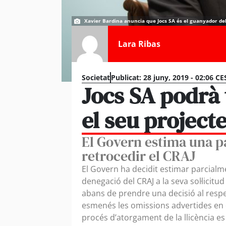
Xavier Bardina anuncia que Jocs SA és el guanyador del 
Lara Ribas
Societat
Publicat:
28 juny, 2019 - 02:06 CE
Jocs SA podrà 
el seu projecte
El Govern estima una pa
retrocedir el CRAJ
El Govern ha decidit estimar parcialme
denegació del CRAJ a la seva sol·licitu
abans de prendre una decisió al respe
esmenés les omissions advertides en e
procés d’atorgament de la llicència es 