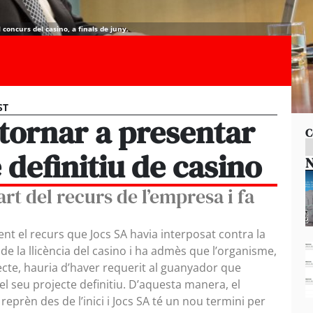
concurs del casino, a finals de juny.
ST
tornar a presentar
C
 definitiu de casino
N
rt del recurs de l’empresa i fa
nt el recurs que Jocs SA havia interposat contra la
d de la llicència del casino i ha admès que l’organisme,
cte, hauria d’haver requerit al guanyador que
l seu projecte definitiu. D’aquesta manera, el
reprèn des de l’inici i Jocs SA té un nou termini per