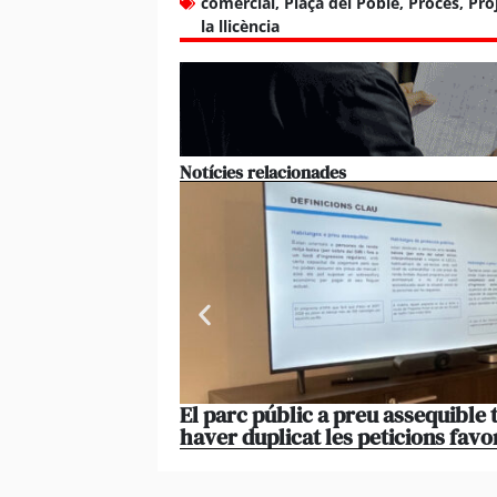
comercial
,
Plaça del Poble
,
Proces
,
Pro
la llicència
Notícies relacionades
El parc públic a preu assequible 
haver duplicat les peticions favo