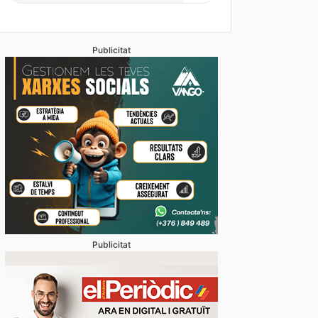
Publicitat
Publicitat
mpravenda d’immobles baixa gairebé un 12% mentre 
cions retrocedeix un 17,3%