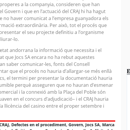
 properes a la companyia, consideren que han
l Govern i que en l’actuació del CRAJ hi ha hagut
de no haver comunicat a l’empresa guanyadora els
mació extraordinària. Per això, tot el procés que
resentar el seu projecte definitiu a l’organisme
liurar-lo.
cietat andorrana la informació que necessita i el
rat que Jocs SA encara no ha rebut aquestes
an saber comunicar-les, fonts del Consell
E
tar que el procés no hauria d’allargar-se més enllà
ics, el termini per presentar la documentació hauria
 assumible perquè asseguren que no hauran d’esmenar
omercial i la connexió amb la Plaça del Poble són
aven en el concurs d’adjudicació– i el CRAJ hauria
la llicència del casino entre el proper setembre i
CRAJ
,
Defectes en el procediment
,
Govern
,
Jocs SA
,
Marca