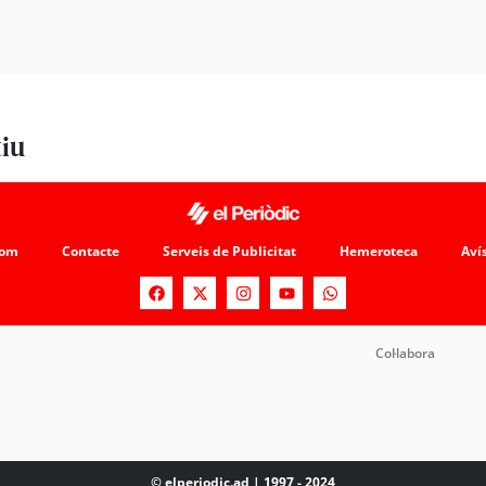
tiu
som
Contacte
Serveis de Publicitat
Hemeroteca
Avís
Col·labora
© elperiodic.ad | 1997 - 2024