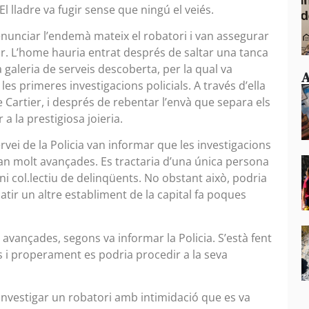
El lladre va fugir sense que ningú el veiés.
enunciar l’endemà mateix el robatori i van assegurar
tar. L’home hauria entrat després de saltar una tanca
 galeria de serveis descoberta, per la qual va
A
es primeres investigacions policials. A través d’ella
e Cartier, i després de rebentar l’envà que separa els
a la prestigiosa joieria.
i de la Policia van informar que les investigacions
an molt avançades. Es tractaria d’una única persona
i col.lectiu de delinqüents. No obstant això, podria
atir un altre establiment de la capital fa poques
 avançades, segons va informar la Policia. S’està fent
s i properament es podria procedir a la seva
 investigar un robatori amb intimidació que es va