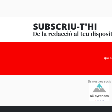
SUBSCRIU-T'HI
De la redacció al teu disposi
Qui 
Els nostres socis