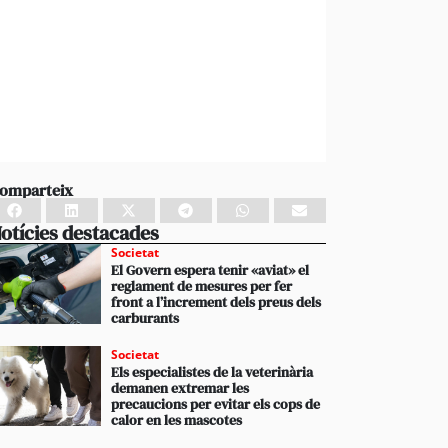
omparteix
otícies destacades
Societat
El Govern espera tenir «aviat» el
reglament de mesures per fer
front a l’increment dels preus dels
carburants
Societat
Els especialistes de la veterinària
demanen extremar les
precaucions per evitar els cops de
calor en les mascotes