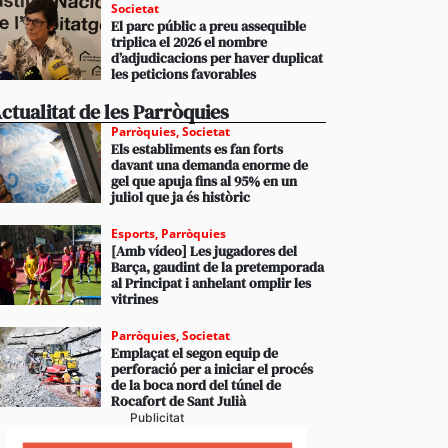
Societat
El parc públic a preu assequible
triplica el 2026 el nombre
d’adjudicacions per haver duplicat
les peticions favorables
ctualitat de les Parròquies
Parròquies
,
Societat
Els establiments es fan forts
davant una demanda enorme de
gel que apuja fins al 95% en un
juliol que ja és històric
Esports
,
Parròquies
[Amb vídeo] Les jugadores del
Barça, gaudint de la pretemporada
al Principat i anhelant omplir les
vitrines
Parròquies
,
Societat
Emplaçat el segon equip de
perforació per a iniciar el procés
de la boca nord del túnel de
Rocafort de Sant Julià
Publicitat