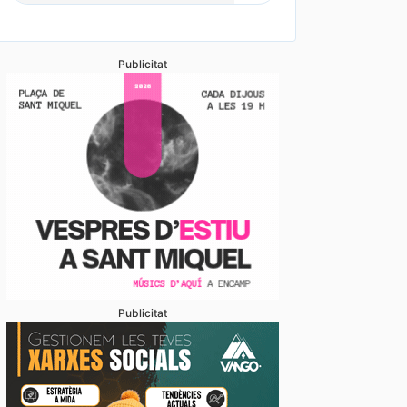
stabliments es fan forts davant una demanda enorme 
 en un juliol que ja és històric
Publicitat
Publicitat