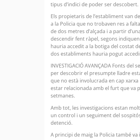
tipus d’indici de poder ser descobert. 
Els propietaris de l’establiment van d
a la Policia que no trobaven res a fal
de dos metres d’alçada i a partir d’una
descendir fent ràpel, segons indiquen l
hauria accedit a la botiga del costat d
dos establiments hauria pogut accedir 
INVESTIGACIÓ AVANÇADA Fonts del serve
per descobrir el presumpte lladre est
que no està involucrada en cap xarxa n
estar relacionada amb el furt que va p
setmanes.
Amb tot, les investigacions estan molt
un control i un seguiment del sospitó
detenció.
A principi de maig la Policia també va