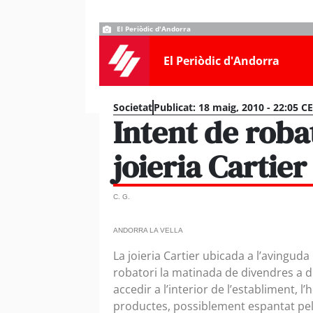
El Periòdic d'Andorra
El Periòdic d'Andorra
Societat
Publicat:
18 maig, 2010 - 22:05 C
Intent de roba
joieria Cartier
C. G.
ANDORRA LA VELLA
La joieria Cartier ubicada a l’avinguda
robatori la matinada de divendres a di
accedir a l’interior de l’establiment, l
productes, possiblement espantat pel 