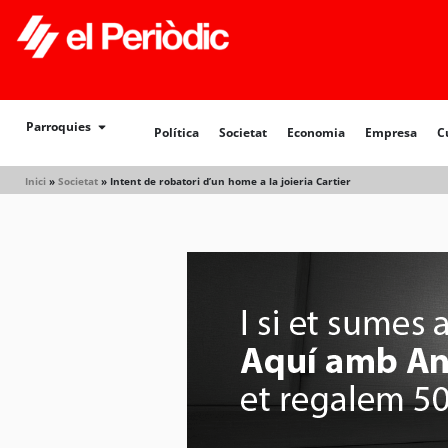
Política
Societat
Economia
Empresa
Cultur
Parroquies
Política
Societat
Economia
Empresa
C
Inici
»
Societat
»
Intent de robatori d’un home a la joieria Cartier