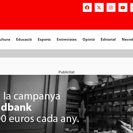
a
Educació
Esports
Entrevistes
Opinió
Editorial
Necrològiq
ultura
Educació
Esports
Entrevistes
Opinió
Editorial
Necro
Publicitat