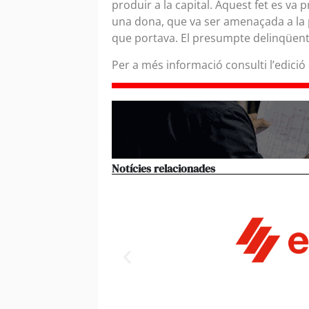
produir a la capital. Aquest fet es va 
una dona, que va ser amenaçada a la po
que portava. El presumpte delinqüen
Per a més informació consulti l’edició
Notícies relacionades