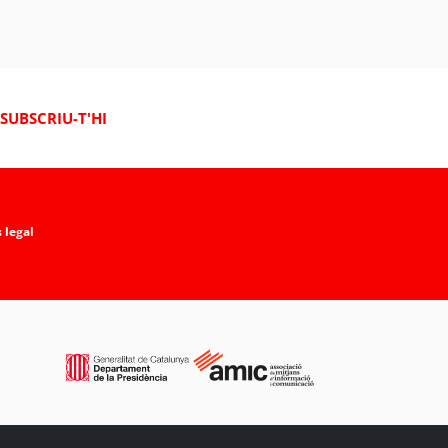
SUBSCRIU-T'HI
 legal