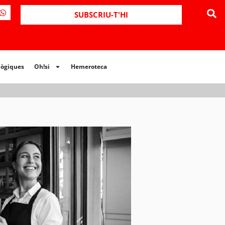
ues
Oh!si
Hemeroteca
SUBSCRIU-T'HI
lògiques
Oh!si
Hemeroteca