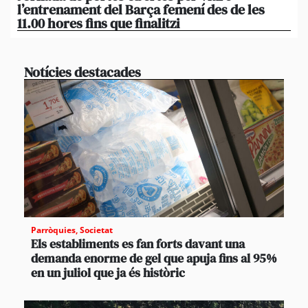
l’entrenament del Barça femení des de les
tu
11.00 hores fins que finalitzi
que
Notícies destacades
Parròquies
,
Societat
Els establiments es fan forts davant una
demanda enorme de gel que apuja fins al 95%
en un juliol que ja és històric