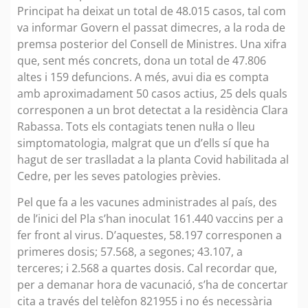
Principat ha deixat un total de 48.015 casos, tal com
va informar Govern el passat dimecres, a la roda de
premsa posterior del Consell de Ministres. Una xifra
que, sent més concrets, dona un total de 47.806
altes i 159 defuncions. A més, avui dia es compta
amb aproximadament 50 casos actius, 25 dels quals
corresponen a un brot detectat a la residència Clara
Rabassa. Tots els contagiats tenen nul·la o lleu
simptomatologia, malgrat que un d’ells sí que ha
hagut de ser traslladat a la planta Covid habilitada al
Cedre, per les seves patologies prèvies.
Pel que fa a les vacunes administrades al país, des
de l’inici del Pla s’han inoculat 161.440 vaccins per a
fer front al virus. D’aquestes, 58.197 corresponen a
primeres dosis; 57.568, a segones; 43.107, a
terceres; i 2.568 a quartes dosis. Cal recordar que,
per a demanar hora de vacunació, s’ha de concertar
cita a través del telèfon 821955 i no és necessària