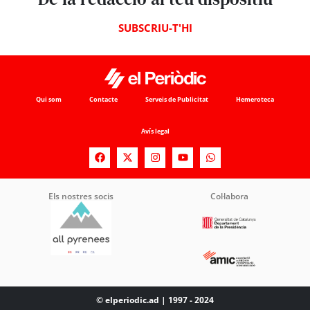
SUBSCRIU-T'HI
Qui som
Contacte
Serveis de Publicitat
Hemeroteca
Avís legal
Els nostres socis
Col·labora
© elperiodic.ad | 1997 - 2024