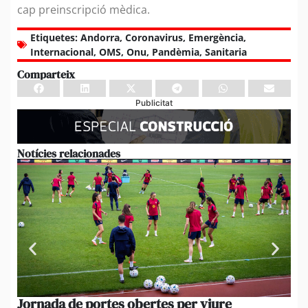
cap preinscripció mèdica.
Etiquetes:
Andorra
,
Coronavirus
,
Emergència
,
Internacional
,
OMS
,
Onu
,
Pandèmia
,
Sanitaria
Comparteix
Publicitat
Notícies relacionades
Jornada de portes obertes per viure
La