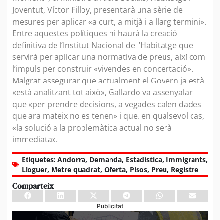
Joventut, Víctor Filloy, presentarà una sèrie de
mesures per aplicar «a curt, a mitjà i a llarg termini».
Entre aquestes polítiques hi haurà la creació
definitiva de l’Institut Nacional de l’Habitatge que
servirà per aplicar una normativa de preus, així com
l’impuls per construir «vivendes en concertació».
Malgrat assegurar que actualment el Govern ja està
«està analitzant tot això», Gallardo va assenyalar
que «per prendre decisions, a vegades calen dades
que ara mateix no es tenen» i que, en qualsevol cas,
«la solució a la problemàtica actual no serà
immediata».
Etiquetes:
Andorra
,
Demanda
,
Estadística
,
Immigrants
,
Lloguer
,
Metre quadrat
,
Oferta
,
Pisos
,
Preu
,
Registre
Comparteix
Publicitat