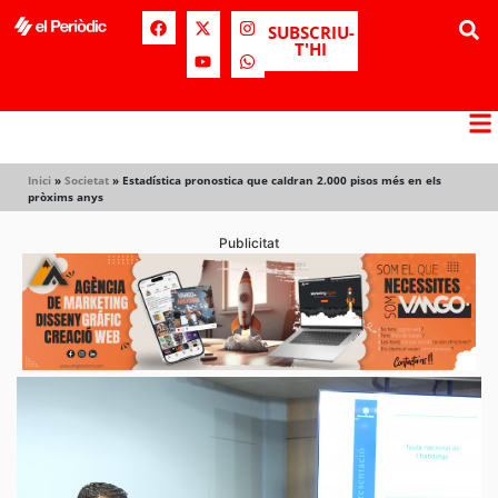
SUBSCRIU-
T'HI
Inici
»
Societat
»
Estadística pronostica que caldran 2.000 pisos més en els
pròxims anys
Publicitat