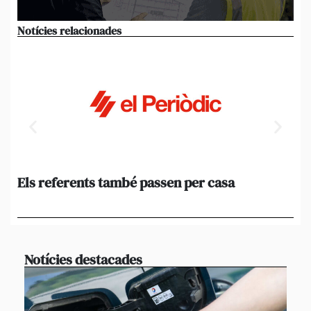
Notícies relacionades
Els referents també passen per casa
El
de
en 
Notícies destacades