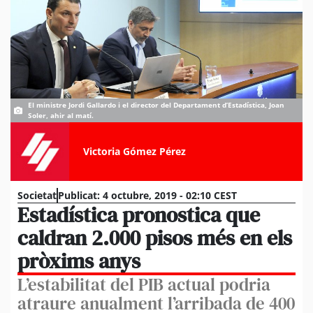
El ministre Jordi Gallardo i el director del Departament d’Estadística, Joan
Soler, ahir al matí.
Victoria Gómez Pérez
Societat
Publicat:
4 octubre, 2019 - 02:10 CEST
Estadística pronostica que
caldran 2.000 pisos més en els
pròxims anys
L’estabilitat del PIB actual podria
atraure anualment l’arribada de 400