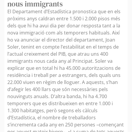
nous immigrants
El Departament d’Estadística pronostica que en els
pròxims anys caldran entre 1.500 i 2.000 pisos més
dels que hi ha avui dia per donar resposta tant a la
nova immigració com als temporers habituals. Així
ho va anunciar el director del departament, Joan
Soler, tenint en compte l’estabilitat en el temps de
l’actual creixement del PIB, que atrau uns 400
immigrants nous cada any al Principat. Soler va
explicar que en total hi ha 45.000 autoritzacions de
residència i treball per a estrangers, dels quals uns
22.000 viuen en règim de lloguer. A aquests, s’han
d’afegir les 400 llars que són necessàries pels
nouvinguts anuals. D’altra banda, hi ha 4.700
temporers que es distribueixen en entre 1.000 i
1.300 habitatges, però segons els càlculs
d’Estadística, el nombre de treballadors
s’incrementa cada any en 250 persones –començant
per aquest mateix hivern–. «La suma de tots aquests