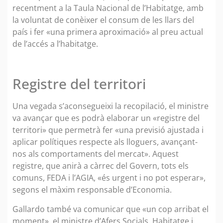
recentment a la Taula Nacional de l’Habitatge, amb
la voluntat de conèixer el consum de les llars del
país i fer «una primera aproximació» al preu actual
de l’accés a l’habitatge.
Registre del territori
Una vegada s’aconsegueixi la recopilació, el ministre
va avançar que es podrà elaborar un «registre del
territori» que permetrà fer «una previsió ajustada i
aplicar polítiques respecte als lloguers, avançant-
nos als comportaments del mercat». Aquest
registre, que anirà a càrrec del Govern, tots els
comuns, FEDA i l’AGIA, «és urgent i no pot esperar»,
segons el màxim responsable d’Economia.
Gallardo també va comunicar que «un cop arribat el
moment», el ministre d’Afers Socials, Habitatge i