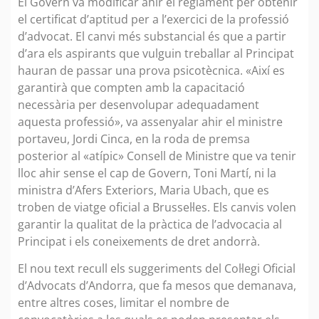
El Govern va modificar ahir el reglament per obtenir
el certificat d’aptitud per a l’exercici de la professió
d’advocat. El canvi més substancial és que a partir
d’ara els aspirants que vulguin treballar al Principat
hauran de passar una prova psicotècnica. «Així es
garantirà que compten amb la capacitació
necessària per desenvolupar adequadament
aquesta professió», va assenyalar ahir el ministre
portaveu, Jordi Cinca, en la roda de premsa
posterior al «atípic» Consell de Ministre que va tenir
lloc ahir sense el cap de Govern, Toni Martí, ni la
ministra d’Afers Exteriors, Maria Ubach, que es
troben de viatge oficial a Brussel·les. Els canvis volen
garantir la qualitat de la pràctica de l’advocacia al
Principat i els coneixements de dret andorrà.
El nou text recull els suggeriments del Col·legi Oficial
d’Advocats d’Andorra, que fa mesos que demanava,
entre altres coses, limitar el nombre de