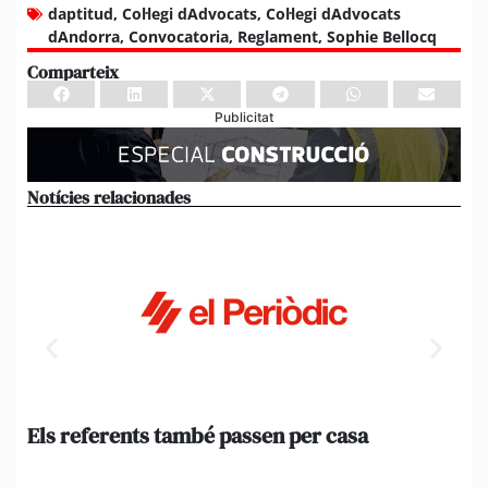
daptitud
,
Col·legi dAdvocats
,
Col·legi dAdvocats
dAndorra
,
Convocatoria
,
Reglament
,
Sophie Bellocq
Comparteix
Publicitat
Notícies relacionades
Els referents també passen per casa
El
de
en 