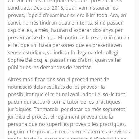
convocatòries a les quals es poden presentar els
candidats. Des del 2016, quan van instaurar les
proves, l’opció d’examinar-se era il·limitada. Ara, en
canvi, només tindran quatre intents. Si no passen
cap d’elles, a més, hauran d’esperar dos anys per
presentar-se de nou. El motiu de la restricció rau en
el fet que «hi havia persones que es presentaven
sense estudiar», va indicar la degana del col·legi,
Sophie Bellocq, el passat mes d’abril, quan va fer
públiques les demandes de l’entitat.
Altres modificacions són el procediment de
notificació dels resultats de les proves i la
possibilitat que el tribunal avaluador i el sol·licitant
pactin qui actuarà com a tutor de les pràctiques
jurídiques. Tanmateix, per dotar de més seguretat
jurídica el procés, el reglament preveu que la
persona que no superi les proves o les practiques,
puguin interposar un recurs en els termes previstos
per la llei de l’exercici de la professió d’advocat i del