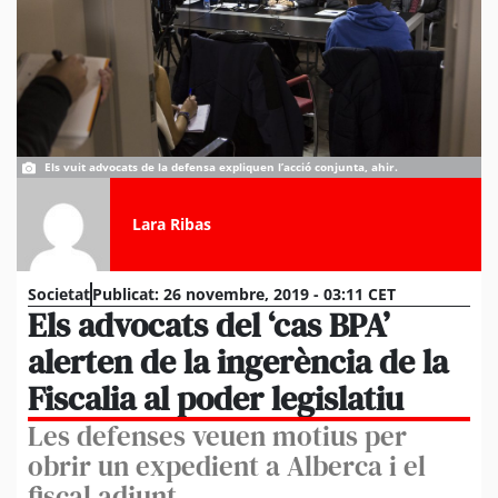
Els vuit advocats de la defensa expliquen l’acció conjunta, ahir.
Lara Ribas
Societat
Publicat:
26 novembre, 2019 - 03:11 CET
Els advocats del ‘cas BPA’
alerten de la ingerència de la
Fiscalia al poder legislatiu
Les defenses veuen motius per
obrir un expedient a Alberca i el
fiscal adjunt