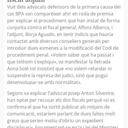
Vuit dels advocats defensors de la primera causa del
cas BPA van comparèixer ahir en roda de premsa
per explicar el procediment que han instat de forma
conjunta contra el fiscal general, Alfons Alberca, i
l’adjunt, Borja Aguado, en tenir indicis que hauria
contactat amb diversos consellers generals per
introduir dues esmenes a la modificació del Codi de
procediment penal. «Volem saber què ha passat i
que tothom s’expliqui», va manifestar la lletrada
Anna Solé tot insistint que «no volem retardar ni
suspendre la represa del judici, sinó que pugui
desenvolupar-se amb normalitat».
Segons va explicar l’advocat Josep Anton Silvestre,
han optat per recusar els dos fiscals perquè «si es
confirma el que ha sortit publicat als mitjans de
comunicació, estaríem parlant de dues faltes molt
greus que serien motiu d’obriu un expedient
disciplinari». Fonamentant-se en la Llei del Ministeri