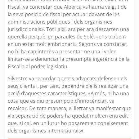
Fiscal, va concretar que Alberca «s’hauria valgut de
la seva posició de fiscal per actuar davant de les
administracions públiques i dels organismes
jurisdiccionals». Tot i així, ara per ara descarten una
querella perquè, en paraules de Solé, «ens trobem
en un estat molt embrionari». Segons va constatar,
no hi ha cap interès a presentar-ne una i volen
limitar-se a denunciar la presumpta ingerència de la
Fiscalia al poder legislatiu.
Silvestre va recordar que els advocats defensen els
seus clients i, per tant, dependrà d’ells realitzar una
acció d’aquestes característiques. «A més, hi ha una
cosa que es diu presumpció d’innocència», va
recalcar. De tota manera, el lletrat va manifestar que
«la separació de poders ha quedat molt en entredit i
que, si cal, en un futur ho posarem en coneixement
dels organismes internacionals».