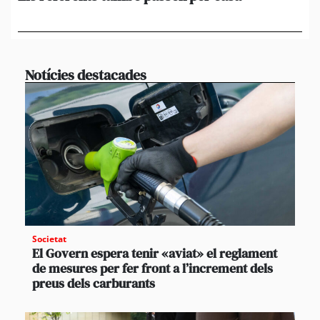
de
en 
Notícies destacades
Societat
El Govern espera tenir «aviat» el reglament
de mesures per fer front a l’increment dels
preus dels carburants