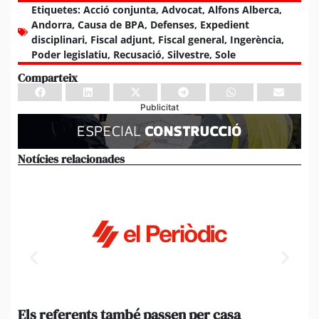
Etiquetes:
Acció conjunta
,
Advocat
,
Alfons Alberca
,
Andorra
,
Causa de BPA
,
Defenses
,
Expedient
disciplinari
,
Fiscal adjunt
,
Fiscal general
,
Ingerència
,
Poder legislatiu
,
Recusació
,
Silvestre
,
Sole
Comparteix
Publicitat
Notícies relacionades
Els referents també passen per casa
El