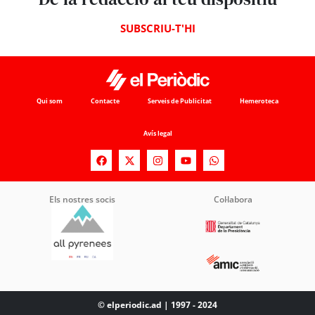
SUBSCRIU-T'HI
Qui som
Contacte
Serveis de Publicitat
Hemeroteca
Avís legal
Els nostres socis
Col·labora
© elperiodic.ad | 1997 - 2024