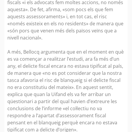
fiscals «i els advocats fem moltes accions, no només
aquesta». De fet, afirma, «som pocs els que fem
aquests assessoraments» i, en tot cas, el risc
«només existeix en els no residents» de manera que
«són pors que venen més dels països veïns que a
nivell nacional».
A més, Bellocq argumenta que en el moment en què
es va començar a realitzar l’estudi, ara fa més d’un
any, el delicte fiscal encara no estava tipificat al país,
de manera que «no es pot considerar que la nostra
tasca afavoria el risc de blanqueig si el delicte fiscal
no era constitutiu del mateix». En aquest sentit,
explica que quan la Uifand els va fer arribar un
qüestionari a partir del qual havien d’extreure les
conclusions de l’informe «el col·lectiu no va
respondre a l’apartat d’assessorament fiscal
pensant en el blanqueig perquè encara no estava
tipificat com a delicte d’origen».