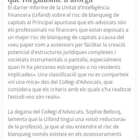
El darrer informe de la Unitat d’Intel·ligència
Financera (Uifand) sobre el risc de blanqueig de
capitals al Principal apuntava que els advocats són
els professionals no financers que estan exposats a
un major risc de blanqueig de capitals a causa del
«seu paper com a assessors per facilitar la creació
potencial d’estructures jurídiques complexes i
societats instrumentals o pantalla, especialment
quan hi ha persones estrangeres o no residents
implicades». Una classificació que no es comparteix
«ni una mica» des del Col·legi d’Advocats, que
considera que els criteris amb els quals s’ha realitzat
l’estudi «no són reals».
La degana del Col·legi d’Advocats, Sophie Bellocq,
lamenta que la Uifand tingui una «visió reductora»
de la professió, ja que al seu entendre el risc de
blanqueig només existeix en els assessoraments