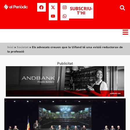
SUBSCRIU-
T'HI
Inici
»
Societat
»
Els advocats creuen que la Uifand té una «visió reductora» de
la professió
Publicitat