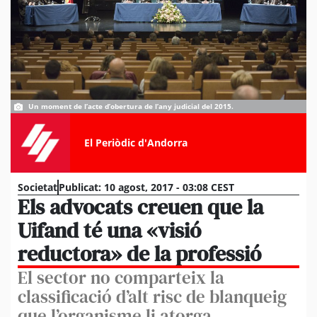
Un moment de l’acte d’obertura de l’any judicial del 2015.
El Periòdic d'Andorra
Societat
Publicat:
10 agost, 2017 - 03:08 CEST
Els advocats creuen que la
Uifand té una «visió
reductora» de la professió
El sector no comparteix la
classificació d’alt risc de blanqueig
que l’organisme li atorga