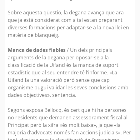
Sobre aquesta qüestió, la degana avança que ara
que ja està considerat com a tal estan preparant
diverses formacions per adaptar-se a la nova llei en
matèria de blanqueig.
Manca de dades fiables
/ Un dels principals
arguments de la degana per oposar-se a la
classificació de la Uifand és la manca de suport
estadístic que al seu entendre té l’informe. «La
Uifand fa una valoració però sense que cap
organisme pugui validar les seves conclusions amb
dades objectives», sentencia.
Segons exposa Bellocq, és cert que hi ha persones
no residents que demanen assessorament fiscal al
Principat però la xifra «és molt baixa», ja que «la
majoria d’advocats només fan accions judicials». Per
tant, destaca que la classificació de l’organisme