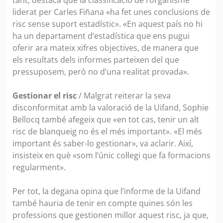
liderat per Carles Fiñana «ha fet unes conclusions de
risc sense suport estadístic». «En aquest país no hi
ha un departament d’estadística que ens pugui
oferir ara mateix xifres objectives, de manera que
els resultats dels informes parteixen del que
pressuposem, però no d’una realitat provada».
Gestionar el risc
/ Malgrat reiterar la seva
disconformitat amb la valoració de la Uifand, Sophie
Bellocq també afegeix que «en tot cas, tenir un alt
risc de blanqueig no és el més important». «El més
important és saber-lo gestionar», va aclarir. Així,
insisteix en què «som l’únic col·legi que fa formacions
regularment».
Per tot, la degana opina que l’informe de la Uifand
també hauria de tenir en compte quines són les
professions que gestionen millor aquest risc, ja que,