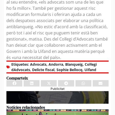
al seu entendre, «els advocats som una de les que
ho fa millor». També per gestionar aquest risc
modificaran formularis i oferiran ajuda a cada un
dels despatxos associats per elaborar una política
antiblanqueig. «No estic d’acord amb la classificació,
però tot i així el risc que puguem tenir està ben
gestionat», matisa. Des del Col·legi d’Advocats també
han deixat clar que col·laboren activament amb el
Govern i amb la Uifand en aquesta matèria perquè
és «una necessitat del país».
Etiquetes:
Advocats
,
Andorra
,
Blanqueig
,
Col·legi
dAdvocats
,
Delicte fiscal
,
Sophie Bellocq
,
Uifand
Comparteix
Publicitat
Notícies relacionades