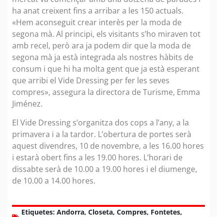
ha anat creixent fins a arribar a les 150 actuals.
«Hem aconseguit crear interès per la moda de
segona mà. Al principi, els visitants s’ho miraven tot
amb recel, però ara ja podem dir que la moda de
segona mà ja està integrada als nostres hàbits de
consum i que hi ha molta gent que ja està esperant
que arribi el Vide Dressing per fer les seves
compres», assegura la directora de Turisme, Emma
Jiménez.
El Vide Dressing s’organitza dos cops a l’any, a la
primavera i a la tardor. L’obertura de portes serà
aquest divendres, 10 de novembre, a les 16.00 hores
i estarà obert fins a les 19.00 hores. L’horari de
dissabte serà de 10.00 a 19.00 hores i el diumenge,
de 10.00 a 14.00 hores.
Etiquetes:
Andorra
,
Closeta
,
Compres
,
Fontetes
,