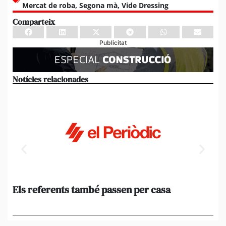
Mercat de roba
,
Segona mà
,
Vide Dressing
Comparteix
Publicitat
Notícies relacionades
Els referents també passen per casa
El
de
en 