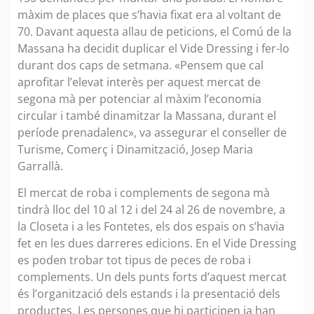
màxim de places que s’havia fixat era al voltant de
70. Davant aquesta allau de peticions, el Comú de la
Massana ha decidit duplicar el Vide Dressing i fer-lo
durant dos caps de setmana. «Pensem que cal
aprofitar l’elevat interès per aquest mercat de
segona mà per potenciar al màxim l’economia
circular i també dinamitzar la Massana, durant el
període prenadalenc», va assegurar el conseller de
Turisme, Comerç i Dinamització, Josep Maria
Garrallà.
El mercat de roba i complements de segona mà
tindrà lloc del 10 al 12 i del 24 al 26 de novembre, a
la Closeta i a les Fontetes, els dos espais on s’havia
fet en les dues darreres edicions. En el Vide Dressing
es poden trobar tot tipus de peces de roba i
complements. Un dels punts forts d’aquest mercat
és l’organització dels estands i la presentació dels
productes. Les persones que hi participen ja han