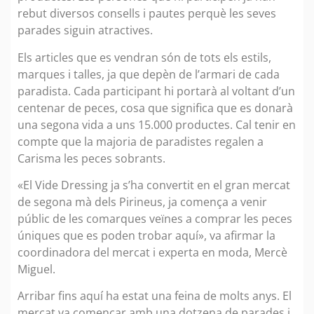
rebut diversos consells i pautes perquè les seves
parades siguin atractives.
Els articles que es vendran són de tots els estils,
marques i talles, ja que depèn de l’armari de cada
paradista. Cada participant hi portarà al voltant d’un
centenar de peces, cosa que significa que es donarà
una segona vida a uns 15.000 productes. Cal tenir en
compte que la majoria de paradistes regalen a
Carisma les peces sobrants.
«El Vide Dressing ja s’ha convertit en el gran mercat
de segona mà dels Pirineus, ja comença a venir
públic de les comarques veïnes a comprar les peces
úniques que es poden trobar aquí», va afirmar la
coordinadora del mercat i experta en moda, Mercè
Miguel.
Arribar fins aquí ha estat una feina de molts anys. El
mercat va començar amb una dotzena de parades i