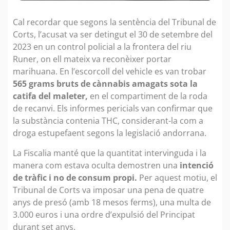
Cal recordar que segons la sentència del Tribunal de
Corts, l’acusat va ser detingut el 30 de setembre del
2023 en un control policial a la frontera del riu
Runer, on ell mateix va reconèixer portar
marihuana. En l’escorcoll del vehicle es van trobar
565 grams bruts de cànnabis amagats sota la
catifa del maleter,
en el compartiment de la roda
de recanvi. Els informes pericials van confirmar que
la substància contenia THC, considerant-la com a
droga estupefaent segons la legislació andorrana.
La Fiscalia manté que la quantitat intervinguda i la
manera com estava oculta demostren una
intenció
de tràfic i no de consum propi.
Per aquest motiu, el
Tribunal de Corts va imposar una pena de quatre
anys de presó (amb 18 mesos ferms), una multa de
3.000 euros i una ordre d’expulsió del Principat
durant set anys.