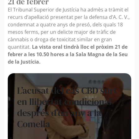
21 de febrer
El Tribunal Superior de Justícia ha admès a tràmit el
recurs d’apel·lació presentat per la defensa d’A. C. V.,
condemnat a quatre anys de presó, dels quals 18
mesos ferms, per un delicte major de tràfic de
cànnabis o droga de toxicitat similar en gran
quantitat.
La vista oral tindrà lloc el pròxim 21 de
febrer a les 10.50 hores a la Sala Magna de la Seu
de la Justícia.
L’acusat del cas CBD surt
en llibertat condicional
després d’un any a la
Comella