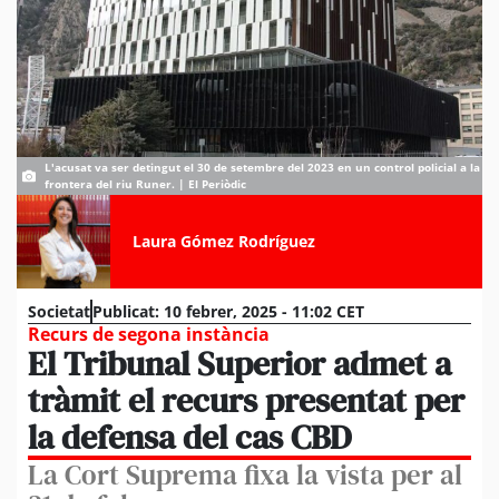
L'acusat va ser detingut el 30 de setembre del 2023 en un control policial a la
frontera del riu Runer. | El Periòdic
Laura Gómez Rodríguez
Societat
Publicat:
10 febrer, 2025 - 11:02 CET
Recurs de segona instància
El Tribunal Superior admet a
tràmit el recurs presentat per
la defensa del cas CBD
La Cort Suprema fixa la vista per al