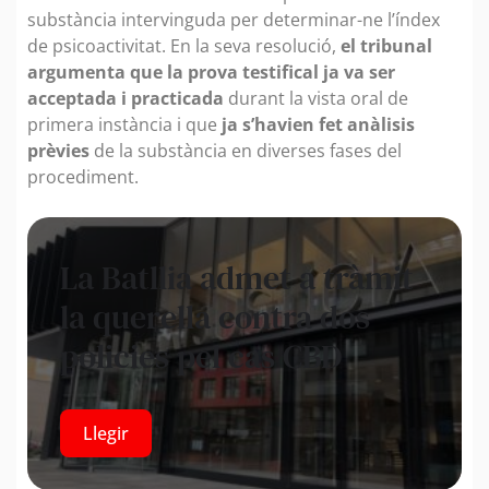
substància intervinguda per determinar-ne l’índex
de psicoactivitat. En la seva resolució,
el tribunal
argumenta que la prova testifical ja va ser
acceptada i practicada
durant la vista oral de
primera instància i que
ja s’havien fet anàlisis
prèvies
de la substància en diverses fases del
procediment.
La Batllia admet a tràmit
la querella contra dos
policies pel cas CBD
Llegir