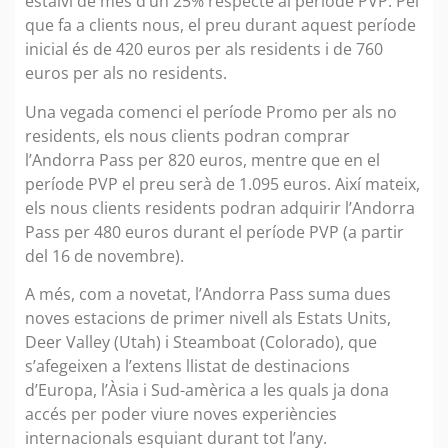
estalvi de més d’un 25% respecte al període PVP. Pel
que fa a clients nous, el preu durant aquest període
inicial és de 420 euros per als residents i de 760
euros per als no residents.
Una vegada comenci el període Promo per als no
residents, els nous clients podran comprar
l’Andorra Pass per 820 euros, mentre que en el
període PVP el preu serà de 1.095 euros. Així mateix,
els nous clients residents podran adquirir l’Andorra
Pass per 480 euros durant el període PVP (a partir
del 16 de novembre).
A més, com a novetat, l’Andorra Pass suma dues
noves estacions de primer nivell als Estats Units,
Deer Valley (Utah) i Steamboat (Colorado), que
s’afegeixen a l’extens llistat de destinacions
d’Europa, l’Àsia i Sud-amèrica a les quals ja dona
accés per poder viure noves experiències
internacionals esquiant durant tot l’any.