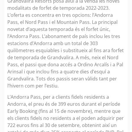
Grandvalira Resorts posa avui a la venda les noves
modalitats de forfet de temporada 2022-2023.
L’oferta es concentra en tres opcions: l’Andorra
Pass, el Nord Pass i el Mountain Pass. La principal
novetat d’aquesta temporada és el forfet únic,
l’Andorra Pass. L’abonament de país inclou les tres
estacions d’Andorra amb un total de 303
quilòmetres esquiables i substitueix al fins ara forfet
de temporada de Grandvalira. A més, neix el Nord
Pass, el passi que dona accés a Ordino Arcalís i a Pal
Arinsal i que inclou fins a quatre dies d’esquí a
Grandvalira. Tots dos passis seran vàlids tant per
l’hivern com per l’estiu.
L’Andorra Pass, per a clients fidels residents a
Andorra, el preu és de 399 euros durant el període
Early Booking (fins al 15 de novembre), mentre que
els clients fidels no residents a el poden adquirir per
722 euros fins al 30 de setembre, obtenint així un