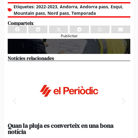
Etiquetes:
2022-2023
,
Andorra
,
Andorra pass
,
Esqui
,
Mountain pass
,
Nord pass
,
Temporada
Comparteix
Publicitat
Notícies relacionades
Quan la pluja es converteix en una bona
[A
notícia
in
ca