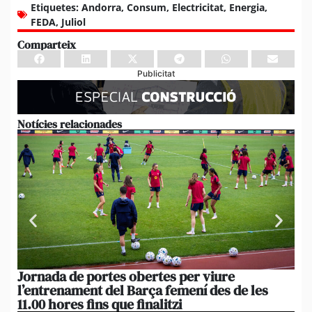
Etiquetes:
Andorra
,
Consum
,
Electricitat
,
Energia
,
FEDA
,
Juliol
Comparteix
Publicitat
Notícies relacionades
Jornada de portes obertes per viure
La
l’entrenament del Barça femení des de les
tu
11.00 hores fins que finalitzi
que