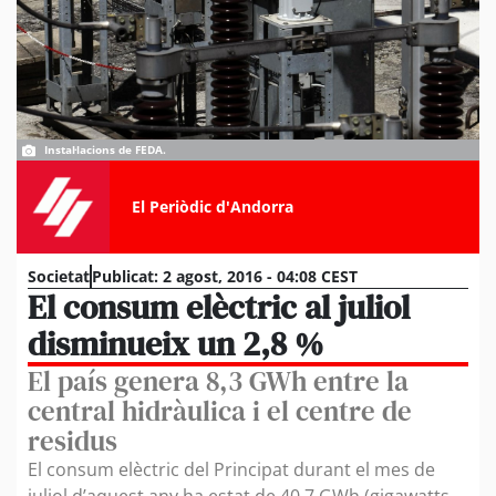
Instal·lacions de FEDA.
El Periòdic d'Andorra
Societat
Publicat:
2 agost, 2016 - 04:08 CEST
El consum elèctric al juliol
disminueix un 2,8 %
El país genera 8,3 GWh entre la
central hidràulica i el centre de
residus
El consum elèctric del Principat durant el mes de
juliol d’aquest any ha estat de 40,7 GWh (gigawatts