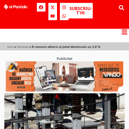
SUBSCRIU-
T'HI
Inici
»
Societat
»
El consum elèctric al juliol disminueix un 2,8 %
Publicitat