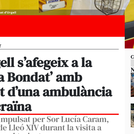
at d'Urgell
T
ell s’afegeix a la
C
N
la Bondat’ amb
t d’una ambulància
craïna
impulsat per Sor Lucía Caram,
e Lleó XIV durant la visita a