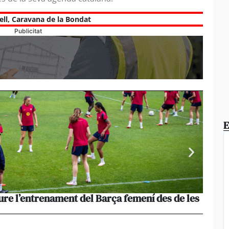
ell
,
Caravana de la Bondat
Publicitat
E
ure l’entrenament del Barça femení des de les
La pèr
més le