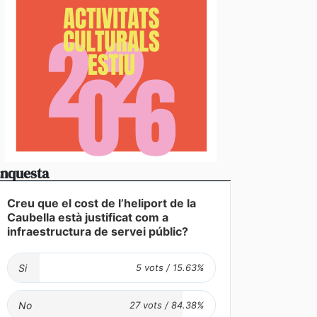
nquesta
Creu que el cost de l’heliport de la
Caubella està justificat com a
infraestructura de servei públic?
Si
dua de presència del català en el sector turístic ev
s queixes de residents i visitants
No