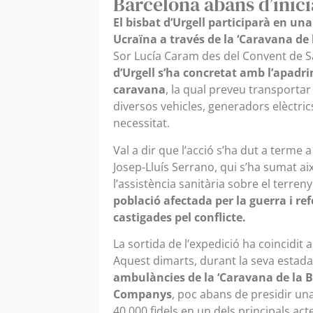
Barcelona abans d’inicia
El bisbat d’Urgell participarà en u
Ucraïna a través de la ‘Caravana de 
Sor Lucía Caram des del Convent de 
d’Urgell s’ha concretat amb l’apadr
caravana
, la qual preveu transporta
diversos vehicles, generadors elèctric
necessitat.
Val a dir que l’acció s’ha dut a terme 
Josep-Lluís Serrano, qui s’ha sumat ai
l’assistència sanitària sobre el terreny
població afectada per la guerra i ref
castigades pel conflicte.
La sortida de l’expedició ha coincidit 
Aquest dimarts, durant la seva estad
ambulàncies de la ‘Caravana de la Bo
Companys
, poc abans de presidir un
40.000 fidels en un dels principals ac