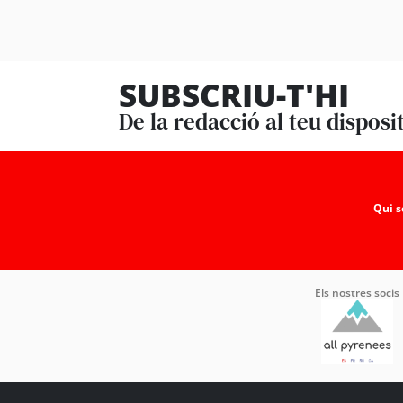
SUBSCRIU-T'HI
De la redacció al teu disposi
Qui 
Els nostres socis