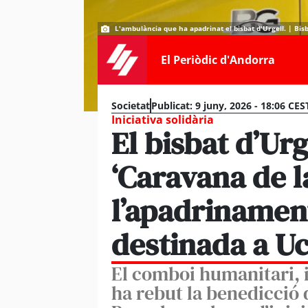
L'ambulància que ha apadrinat el bisbat d'Urgell. | Bisb
El Periòdic d'Andorra
Societat
Publicat:
9 juny, 2026 - 18:06 CES
Iniciativa solidària
El bisbat d’Urg
‘Caravana de 
l’apadrinamen
destinada a U
El comboi humanitari, 
ha rebut la benedicció d