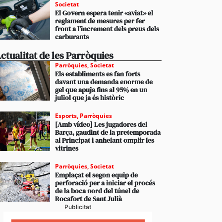
Societat
El Govern espera tenir «aviat» el
reglament de mesures per fer
front a l’increment dels preus dels
carburants
ctualitat de les Parròquies
Parròquies
,
Societat
Els establiments es fan forts
davant una demanda enorme de
gel que apuja fins al 95% en un
juliol que ja és històric
Esports
,
Parròquies
[Amb vídeo] Les jugadores del
Barça, gaudint de la pretemporada
al Principat i anhelant omplir les
vitrines
Parròquies
,
Societat
Emplaçat el segon equip de
perforació per a iniciar el procés
de la boca nord del túnel de
Rocafort de Sant Julià
Publicitat