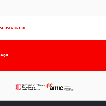
SUBSCRIU-T'HI
 legal