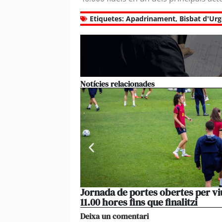
Etiquetes:
Apadrinament
,
Bisbat d'Urg
Notícies relacionades
Jornada de portes obertes per vi
11.00 hores fins que finalitzi
Deixa un comentari