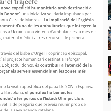
r el trajecte
na nova expedició humanitària amb destinació a
la Bondat’
, una iniciativa solidària impulsada per
Santa Clara de Manresa.
La implicació de l’Església
inament d’una de les ambulàncies que integren la
A
r fins a Ucraïna una vintena d’ambulàncies, a més de
s, material mèdic i altres recursos de primera
a través del bisbe d’Urgell i copríncep episcopal,
xí al projecte humanitari destinat a reforçar
. L’objectiu, doncs, és
contribuir a l’atenció de la
orçar els serveis essencials en les zones més
amb la visita apostòlica del papa Lleó XIV a Espanya.
a a Barcelona,
el pontífex ha beneït les
ndat’ a les portes de l’Estadi Olímpic Lluís
a vetlla de pregària que preveia reunir prop de
tes de la seva agenda catalana.