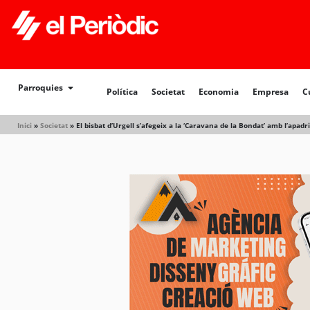
Política
Societat
Economia
Empresa
Cultur
Parroquies
Política
Societat
Economia
Empresa
C
Inici
»
Societat
»
El bisbat d’Urgell s’afegeix a la ‘Caravana de la Bondat’ amb l’ap