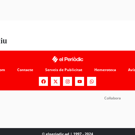
tiu
som
Contacte
Serveis de Publicitat
Hemeroteca
Avís
Col·labora
© elperiodic.ad | 1997 - 2024