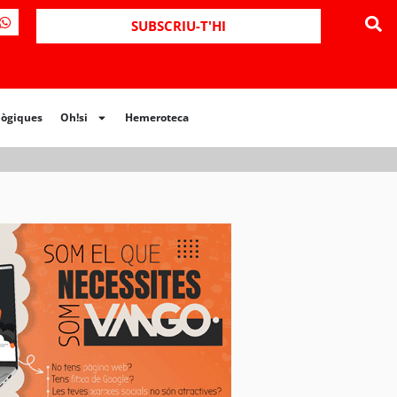
ues
Oh!si
Hemeroteca
SUBSCRIU-T'HI
lògiques
Oh!si
Hemeroteca