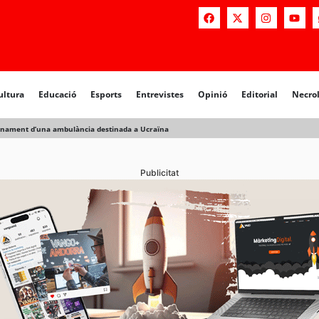
a
Educació
Esports
Entrevistes
Opinió
Editorial
Necrològiq
ultura
Educació
Esports
Entrevistes
Opinió
Editorial
Necro
adrinament d’una ambulància destinada a Ucraïna
Publicitat