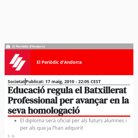
El Periòdic d'Andorra
El Periòdic d'Andorra
Societat
Publicat:
17 maig, 2010 - 22:05 CEST
Educació regula el Batxillerat
Professional per avançar en la
seva homologació
El diploma serà oficial per als futurs alumnes i
per als que ja l’han adquirit
C. G.