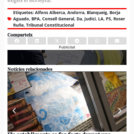
exigeix el Moneyval.
Etiquetes:
Alfons Alberca
,
Andorra
,
Blanqueig
,
Borja
Aguado
,
BPA
,
Consell General
,
Da
,
Judici
,
LA
,
PS
,
Roser
Ruñe
,
Tribunal Constitucional
Comparteix
Publicitat
Notícies relacionades