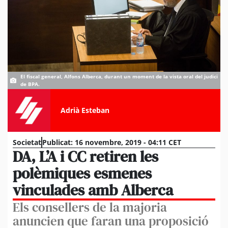
El fiscal general, Alfons Alberca, durant un moment de la vista oral del judici
de BPA.
Adrià Esteban
Societat
Publicat:
16 novembre, 2019 - 04:11 CET
DA, L’A i CC retiren les
polèmiques esmenes
vinculades amb Alberca
Els consellers de la majoria
anuncien que faran una proposició