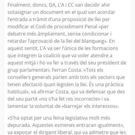
Finalment, doncs, DA, L’A i CC van decidir ahir
sotasignar un document en el qual van acordar
l’entrada a tràmit d’una proposició de llei per
modificar el Codi de procediment Penal «per
debatre més àmpliament, sense condicionar i
retardar l’aprovació de la llei del blanqueig». En
aquest sentit, L’A va ser l’única de les formacions
que integren la coalició que va voler atendre a
aquest mitjà i ho va fer a través del seu president de
grup parlamentari, Ferran Costa. «Tots els
consellers generals parlen amb tots els sectors que
tenen afectació quan legislen la llei. És una pràctica
habitual», va afirmar Costa, qui va defensar que des
del seu partit «no s’ha fet res incorrecte» i va
lamentar la voluntat de «barrejar els interessos».
«S’ha optat per una feina legislativa molt més
depurada. Aquestes esmenes entraran igualment»,
va exposar el dirigent liberal, qui va admetre que les