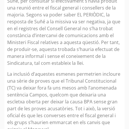
Suñé, per consultar si efectivament s’havia produït
una reunió entre el fiscal general i consellers de la
majoria. Segons va poder saber EL PERIÒDIC, la
resposta de Suñé a la missiva va ser negativa, ja que
en el registres del Consell General no s’ha trobat
constància d’intercanvi de comunicacions amb el
Ministeri Fiscal relatives a aquesta qüestió. Per tant,
de produir-se, aquesta trobada s’hauria efectuat de
manera informal i sense el coneixement de la
Sindicatura, tal com estableix la llei.
La inclusió d’aquestes esmenes permetrien incloure
una sèrie de proves que el Tribunal Constitucional
(TC) va deixar fora fa uns mesos amb l’anomenada
sentència Campos, quelcom que deixaria una
escletxa oberta per deixar la causa BPA sense gran
part de les proves acusatòries. Tot i això, la versió
oficial és que les converses entre el fiscal general i
els grups s’haurien emmarcat en els canvis que