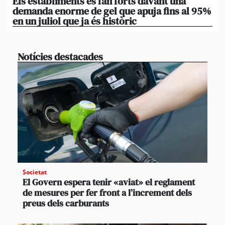
Els establiments es fan forts davant una
La
demanda enorme de gel que apuja fins al 95%
po
en un juliol que ja és històric
xi
Notícies destacades
Societat
El Govern espera tenir «aviat» el reglament
de mesures per fer front a l’increment dels
preus dels carburants