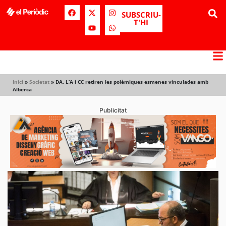
SUBSCRIU-
T'HI
Inici
»
Societat
»
DA, L’A i CC retiren les polèmiques esmenes vinculades amb
Alberca
Publicitat