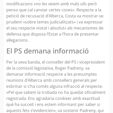
modificacions «no les veiem amb mals ulls però
penso que cal canviar certes coses». Respecte a la
petició de recusació d’Alberca, Costa va mostrar-se
prudent «sobre temes judicialitzats» i va expressar
el seu respecte «total i absolut» als mecanismes de
defensa que disposa l’Estat a l’hora de presentar
al·legacions.
El PS demana informació
Per la seva banda, el conseller del PS i vicepresident
de la comissió legislativa, Roger Padreny, va
demanar informació respecte a les presumptes
reunions d’Alberca amb consellers generals per
esbrinar si s’ha comès alguna infracció al respecte.
«Pel que sabem la trobada no ha quedat oficialment
registrada. Ens agradaria conèixer amb exactitud
què ha succeït i ens estem informant per saber si
aquests fets s’evidencien», va sostenir Padreny, qui