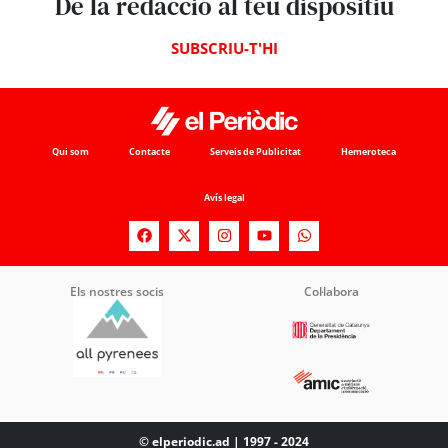
De la redacció al teu dispositiu
SUBSCRIU-T'HI
Qui som
Contacte
Serveis de Publicitat
Hemeroteca
Avís legal
Els nostres socis
Col·labora
© elperiodic.ad | 1997 - 2024