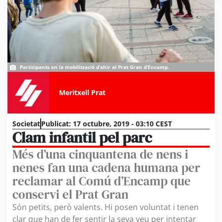
Participants en la mobilització d’ahir al Prat Gran d’Encamp.
Meritxell Prat
Societat
Publicat:
17 octubre, 2019 - 03:10 CEST
Clam infantil pel parc
Més d’una cinquantena de nens i
nenes fan una cadena humana per
reclamar al Comú d’Encamp que
conservi el Prat Gran
Són petits, però valents. Hi posen voluntat i tenen
clar que han de fer sentir la seva veu per intentar