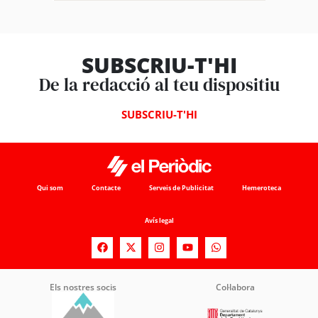
SUBSCRIU-T'HI
De la redacció al teu dispositiu
SUBSCRIU-T'HI
Qui som
Contacte
Serveis de Publicitat
Hemeroteca
Avís legal
Els nostres socis
Col·labora