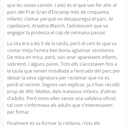
que les coses canviïn. I això és el que van fer ahir al
parc del Prat Gran d’Encamp més de cinquanta
infants: clamar perquè no desaparegui el parc. Al
capdavant, Ariadna Blanch, l’adolescent que va
engegar la protesta el cap de setmana passat.
La cita era a les 5 de la tarda, però el cert és que va
costar mitja horeta ben bona aglutinar assistents.
De mica en mica, però, van anar apareixent infants,
sobretot, i alguns pares. Tots ells s’acostaven fins a
la taula que tenien instal·lada a l’entrada del parc per
deixar la seva signatura per reclamar que no es
perdi el recinte. Segons van explicar, ja n’han recollit
prop de 400. Moltes, dels mateixos infants, d’altres
d’adults. Però totes elles sense una validesa oficial,
tal com s’informava als adults que s’interessaven
per firmar.
Finalment es va formar la rotllana, i tots els