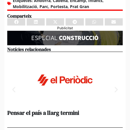
Etiquetes:
Andorra
,
Cadena
,
Encamp
,
Infants
,
Mobilització
,
Parc
,
Portesta
,
Prat Gran
Comparteix
Publicitat
Notícies relacionades
Pensar el país a llarg termini
Em
ini
Ro