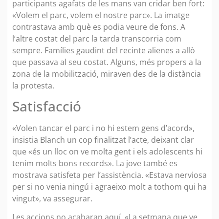
participants agafats de les mans van cridar ben fort:
«Volem el parc, volem el nostre parc». La imatge
contrastava amb què es podia veure de fons. A
l’altre costat del parc la tarda transcorria com
sempre. Famílies gaudint del recinte alienes a allò
que passava al seu costat. Alguns, més propers a la
zona de la mobilització, miraven des de la distància
la protesta.
Satisfacció
«Volen tancar el parc i no hi estem gens d’acord»,
insistia Blanch un cop finalitzat l’acte, deixant clar
que «és un lloc on ve molta gent i els adolescents hi
tenim molts bons records». La jove també es
mostrava satisfeta per l’assistència. «Estava nerviosa
per si no venia ningú i agraeixo molt a tothom qui ha
vingut», va assegurar.
Les accions no acabaran aquí. «La setmana que ve