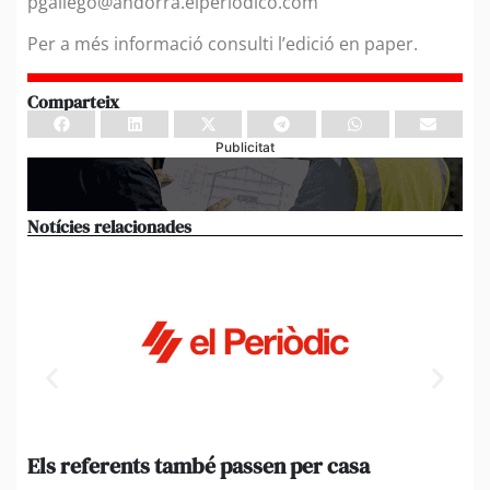
pgallego@andorra.elperiodico.com
Per a més informació consulti l’edició en paper.
Comparteix
Publicitat
Notícies relacionades
Els referents també passen per casa
El
de