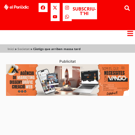
SUBSCRIU-
T'HI
Inici
»
Societat
»
Càstigs que arriben massa tard
Publicitat