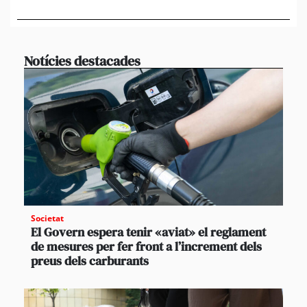
en 
Notícies destacades
Societat
El Govern espera tenir «aviat» el reglament
de mesures per fer front a l’increment dels
preus dels carburants