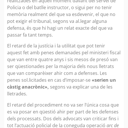
realitzades en aquell moment davant del servei de
Policia o del batlle instructor, o sigui per no tenir
memòria realment del que va esdevenir, el que no
pot exigir el tribunal, segons va al.legar alguna
defensa, és que hi hagi un relat exacte del que va
passar fa tant temps.
El retard de la justícia i la utilitat que pot tenir
aquest fet amb penes demanades pel ministeri fiscal
que van entre quatre anys i sis mesos de presó van
ser qüestionades per la majoria dels nous lletrats
que van comparèixer ahir com a defenses. Les
penes sol.licitades en cas d’imposar-se
«serien un
càstig anacrònic»,
segons va explicar una de les
lletrades.
El retard del procediment no va ser l’única cosa que
es va posar en qüestió ahir per part de les defenses
dels processats. Dos dels advocats van criticar fins i
tot l’actuació policial de la coneguda operació
arc de