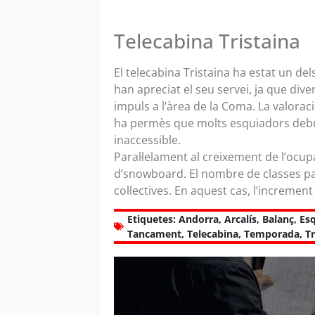
Telecabina Tristaina
El telecabina Tristaina ha estat un dels
han apreciat el seu servei, ja que diver
impuls a l’àrea de la Coma. La valoraci
ha permès que molts esquiadors debut
inaccessible.
Paral·lelament al creixement de l’ocupac
d’snowboard. El nombre de classes par
col·lectives. En aquest cas, l’incremen
Etiquetes:
Andorra
,
Arcalís
,
Balanç
,
Es
Tancament
,
Telecabina
,
Temporada
,
Tr