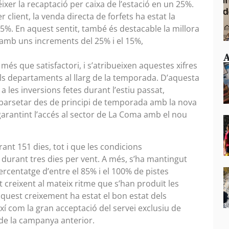
ixer la recaptació per caixa de l’estació en un 25%.
lient, la venda directa de forfets ha estat la
%. En aquest sentit, també és destacable la millora
a, amb uns increments del 25% i el 15%,
A
 més que satisfactori, i s’atribueixen aquestes xifres
els departaments al llarg de la temporada. D’aquesta
 les inversions fetes durant l’estiu passat,
Abarsetar des de principi de temporada amb la nova
 garantint l’accés al sector de La Coma amb el nou
nt 151 dies, tot i que les condicions
durant tres dies per vent. A més, s’ha mantingut
rcentatge d’entre el 85% i el 100% de pistes
 creixent al mateix ritme que s’han produït les
aquest creixement ha estat el bon estat dels
xí com la gran acceptació del servei exclusiu de
 de la campanya anterior.