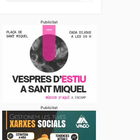
Publicitat
stabliments es fan forts davant una demanda enorme 
 en un juliol que ja és històric
Publicitat