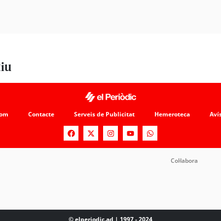
tiu
som
Contacte
Serveis de Publicitat
Hemeroteca
Avís
Col·labora
© elperiodic.ad | 1997 - 2024