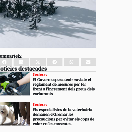
omparteix
otícies destacades
Societat
El Govern espera tenir «aviat» el
reglament de mesures per fer
front a l’increment dels preus dels
carburants
Societat
Els especialistes de la veterinària
demanen extremar les
precaucions per evitar els cops de
calor en les mascotes