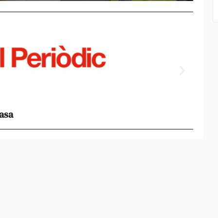
casa
Els e
al 95%