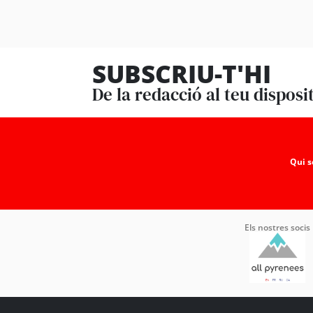
SUBSCRIU-T'HI
De la redacció al teu disposi
Qui 
Els nostres socis