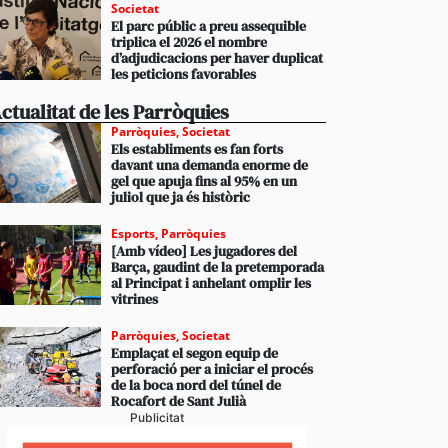
Societat
El parc públic a preu assequible
triplica el 2026 el nombre
d’adjudicacions per haver duplicat
les peticions favorables
ctualitat de les Parròquies
Parròquies
,
Societat
Els establiments es fan forts
davant una demanda enorme de
gel que apuja fins al 95% en un
juliol que ja és històric
Esports
,
Parròquies
[Amb vídeo] Les jugadores del
Barça, gaudint de la pretemporada
al Principat i anhelant omplir les
vitrines
Parròquies
,
Societat
Emplaçat el segon equip de
perforació per a iniciar el procés
de la boca nord del túnel de
Rocafort de Sant Julià
Publicitat