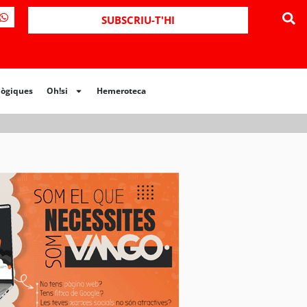
ues
Oh!si
Hemeroteca
SUBSCRIU-T'HI
lògiques
Oh!si
Hemeroteca