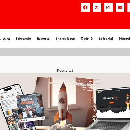
a
Educació
Esports
Entrevistes
Opinió
Editorial
Necrològiq
ultura
Educació
Esports
Entrevistes
Opinió
Editorial
Necro
Publicitat