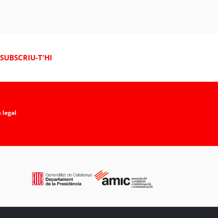
SUBSCRIU-T'HI
 legal