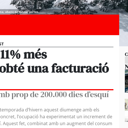
na, abans de tancar portes.
ST
n 11% més
C
 obté una facturació
N
mb prop de 200.000 dies d’esquí
 la temporada d’hivern aquest diumenge amb els
n concret, l’ocupació ha experimentat un increment de
quí. Aquest fet, combinat amb un augment del consum