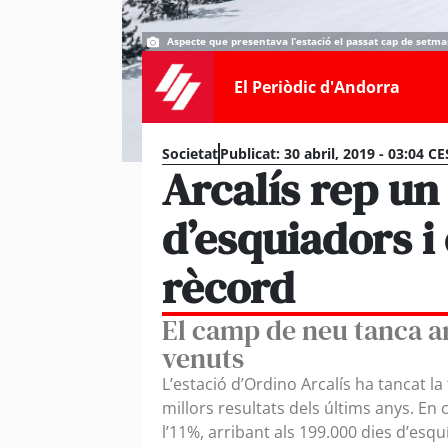
Aspecte que presentava l’estació el passat cap de setma
El Periòdic d'Andorra
Societat
Publicat:
30 abril, 2019 - 03:04 CE
Arcalís rep u
d’esquiadors i
rècord
El camp de neu tanca a
venuts
L’estació d’Ordino Arcalís ha tancat
millors resultats dels últims anys. E
l’11%, arribant als 199.000 dies d’es