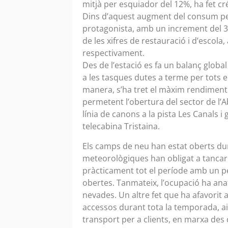
mitjà per esquiador del 12%, ha fet cré
Dins d’aquest augment del consum per c
protagonista, amb un increment del 35
de les xifres de restauració i d’escol
respectivament.
Des de l’estació es fa un balanç global
a les tasques dutes a terme per tots 
manera, s’ha tret el màxim rendiment a
permetent l’obertura del sector de l’
línia de canons a la pista Les Canals i
telecabina Tristaina.
Els camps de neu han estat oberts dura
meteorològiques han obligat a tancar 
pràcticament tot el període amb un pe
obertes. Tanmateix, l’ocupació ha anat
nevades. Un altre fet que ha afavorit 
accessos durant tota la temporada, ai
transport per a clients, en marxa des