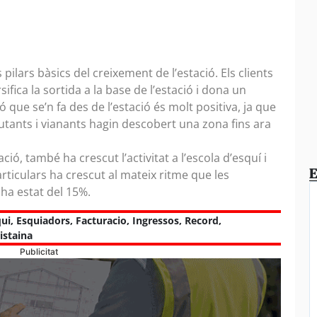
 pilars bàsics del creixement de l’estació. Els clients
sifica la sortida a la base de l’estació i dona un
ó que se’n fa des de l’estació és molt positiva, ja que
ants i vianants hagin descobert una zona fins ara
ió, també ha crescut l’activitat a l’escola d’esquí i
E
ticulars ha crescut al mateix ritme que les
t ha estat del 15%.
qui
,
Esquiadors
,
Facturacio
,
Ingressos
,
Record
,
istaina
Publicitat