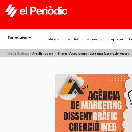
Política
Societat
Economia
Empresa
Cultur
Parroquies
Política
Societat
Economia
Empresa
C
Inici
»
Societat
»
Arcalís rep un 11% més d’esquiadors i obté una facturació rècord