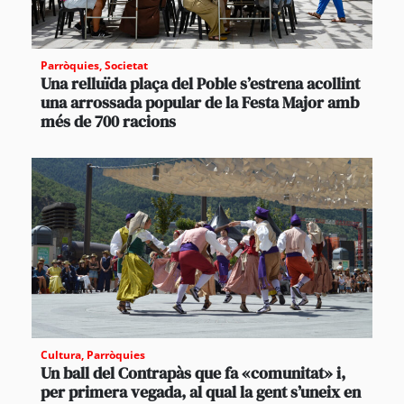
Parròquies
,
Societat
Una relluïda plaça del Poble s’estrena acollint
una arrossada popular de la Festa Major amb
més de 700 racions
Cultura
,
Parròquies
Un ball del Contrapàs que fa «comunitat» i,
per primera vegada, al qual la gent s’uneix en