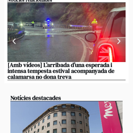
Notícies relacionades
[Amb vídeos] L’arribada d’una esperada i
El 
intensa tempesta estival acompanyada de
20
calamarsa no dona treva
du
Notícies destacades