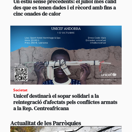
Un estiu sense precedents: el juliol més càlid
des que es tenen dades i el rècord amb fins a
cinc onades de calor
Societat
Unicef destinarà el sopar solidari a la
reintegració d’afectats pels conflictes armats
a la Rep. Centreafricana
Actualitat de les Parròquies