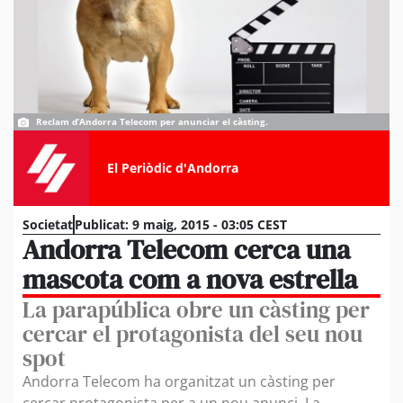
Reclam d’Andorra Telecom per anunciar el càsting.
El Periòdic d'Andorra
Societat
Publicat:
9 maig, 2015 - 03:05 CEST
Andorra Telecom cerca una
mascota com a nova estrella
La parapública obre un càsting per
cercar el protagonista del seu nou
spot
Andorra Telecom ha organitzat un càsting per
cercar protagonista per a un nou anunci. La